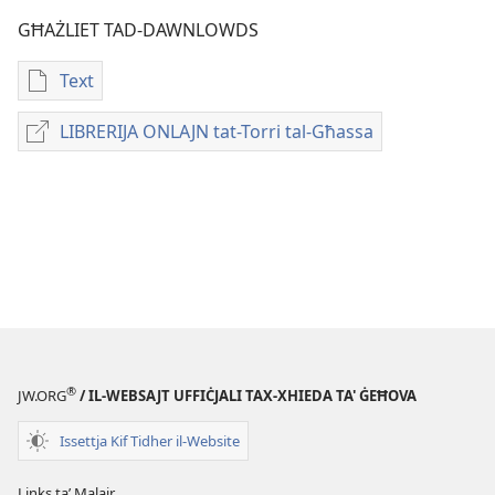
GĦAŻLIET TAD-DAWNLOWDS
Text
Għażliet
għad-
LIBRERIJA ONLAJN tat-Torri tal-Għassa
LIBRERIJA
dawnlowds
ONLAJN
tal-
tat-
pubblikazzjonijiet
Torri
diġitali
tal-
REFERENZI
Għassa
GĦALL-
FULJETT
GĦALL-
ISTUDJU
TAL-
®
JW.ORG
/ IL-WEBSAJT UFFIĊJALI TAX-XHIEDA TA' ĠEĦOVA
LAQGĦA
Mejju–
Issettja Kif Tidher il-Website
Ġunju
2024
Links taʼ Malajr