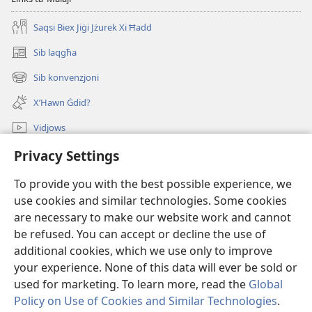
Saqsi Biex Jiġi Jżurek Xi Ħadd
Sib laqgħa
(opens
new
Sib konvenzjoni
(opens
window)
new
X’Hawn Ġdid?
window)
Vidjows
Fittex f’JW.ORG
Privacy Settings
To provide you with the best possible experience, we
Donazzjonijiet
(opens
use cookies and similar technologies. Some cookies
new
are necessary to make our website work and cannot
window)
LIBRERIJA ONLAJN tat-Torri tal-Għassa
(opens
be refused. You can accept or decline the use of
new
additional cookies, which we use only to improve
®
JW Hub
window)
(opens
your experience. None of this data will ever be sold or
new
used for marketing. To learn more, read the
Global
window)
Policy on Use of Cookies and Similar Technologies
.