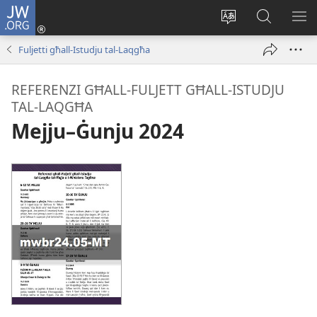
JW.ORG
Illoggja
(opens
Biddel
Fittex
UR
new
il-
f’JW.ORG
L-
Fuljetti għall-Istudju tal-Laqgħa
window)
lingwa
ME
tas-
REFERENZI GĦALL-FULJETT GĦALL-ISTUDJU
sit
TAL-LAQGĦA
Mejju–Ġunju 2024