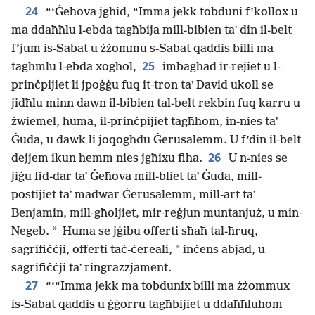
24
“‘Ġeħova jgħid, “Imma jekk tobduni f’kollox u
ma ddaħħlu l-ebda tagħbija mill-bibien taʼ din il-belt
f’jum is-Sabat u żżommu s-Sabat qaddis billi ma
25
tagħmlu l-ebda xogħol,
imbagħad ir-rejiet u l-
prinċpijiet li jpoġġu fuq it-tron taʼ David ukoll se
jidħlu minn dawn il-bibien tal-belt rekbin fuq karru u
żwiemel, huma, il-prinċpijiet tagħhom, in-nies taʼ
Ġuda, u dawk li joqogħdu Ġerusalemm. U f’din il-belt
26
dejjem ikun hemm nies jgħixu fiha.
U n-nies se
jiġu fid-dar taʼ Ġeħova mill-bliet taʼ Ġuda, mill-
postijiet taʼ madwar Ġerusalemm, mill-art taʼ
Benjamin, mill-għoljiet, mir-reġjun muntanjuż, u min-
*
Negeb.
Huma se jġibu offerti sħaħ tal-ħruq,
*
sagrifiċċji, offerti taċ-ċereali,
inċens abjad, u
sagrifiċċji taʼ ringrazzjament.
27
“‘“Imma jekk ma tobdunix billi ma żżommux
is-Sabat qaddis u ġġorru tagħbijiet u ddaħħluhom