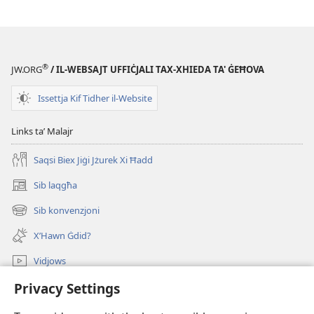
®
JW.ORG
/ IL-WEBSAJT UFFIĊJALI TAX-XHIEDA TA' ĠEĦOVA
Issettja Kif Tidher il-Website
Links taʼ Malajr
Saqsi Biex Jiġi Jżurek Xi Ħadd
Sib laqgħa
(opens
new
Sib konvenzjoni
(opens
window)
new
X’Hawn Ġdid?
window)
Vidjows
Privacy Settings
Fittex f’JW.ORG