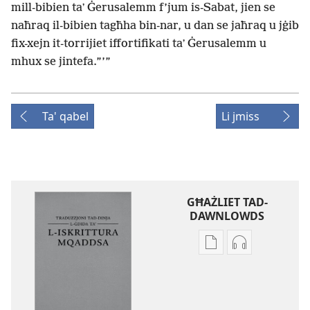
mill-bibien taʼ Ġerusalemm f’jum is-Sabat, jien se
naħraq il-bibien tagħha bin-nar, u dan se jaħraq u jġib
fix-xejn it-torrijiet iffortifikati taʼ Ġerusalemm u
mhux se jintefa.”’”
Ta' qabel
Li jmiss
GĦAŻLIET TAD-
DAWNLOWDS
Għażliet
Għażliet
għad-
għad-
dawnlowds
dawnlowds
tal-
tar-