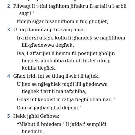
2
Filwaqt li t-tfal tagħhom jiftakru fl-artali u l-arbli
*
sagri
Ħdejn siġar b’saħħithom u fuq għoljiet,
3
U fuq il-muntanji fil-kampanja.
Ir-riżorsi u l-ġid kollu li għandek se nagħtihom
lill-għedewwa tiegħek.
Iva, l-affarijiet li hemm fil-postijiet għoljin
tiegħek minħabba d-dnub fit-territorji
kollha tiegħek.
4
Għax trid, int se titlaq il-wirt li tajtek.
U jien se nġiegħlek taqdi lill-għedewwa
tiegħek f’art li ma tafx biha,
*
Għax int kebbist ir-rabja tiegħi bħan-nar.
Dan se jaqbad għal dejjem.”
5
Hekk jgħid Ġeħova:
*
“Misħut il-bniedem
li jafda f’sempliċi
bnedmin,