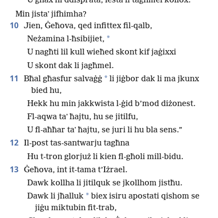
*
U għax hi ddisprata, lesta li tagħmel kollox.
Min jistaʼ jifhimha?
10
Jien, Ġeħova, qed infittex fil-qalb,
*
Neżamina l-ħsibijiet,
U nagħti lil kull wieħed skont kif jaġixxi
U skont dak li jagħmel.
11
*
Bħal għasfur salvaġġ
li jiġbor dak li ma jkunx
bied hu,
Hekk hu min jakkwista l-ġid b’mod diżonest.
Fl-aqwa taʼ ħajtu, hu se jitilfu,
U fl-aħħar taʼ ħajtu, se juri li hu bla sens.”
12
Il-post tas-santwarju tagħna
Hu t-tron glorjuż li kien fl-għoli mill-bidu.
13
Ġeħova, int it-tama t’Iżrael.
Dawk kollha li jitilquk se jkollhom jistħu.
*
Dawk li jħalluk
biex isiru apostati qishom se
jiġu miktubin fit-trab,