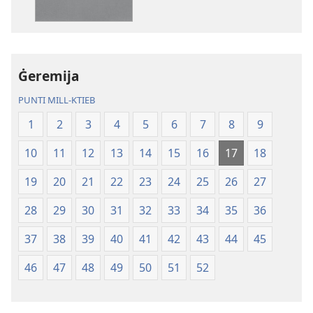
pubblikazzjonijiet
rikordings
diġitali
bl-
Traduzzjoni
awdjo
tad-
Traduzzjoni
Dinja
tad-
Ġeremija
l-
Dinja
PUNTI MILL-KTIEB
Ġdida
l-
taʼ
Ġdida
1
2
3
4
5
6
7
8
9
l-
taʼ
10
11
12
13
14
15
16
17
18
Iskrittura
l-
Mqaddsa
Iskrittura
19
20
21
22
23
24
25
26
27
(Reviżjoni
Mqaddsa
tal-
(Reviżjoni
28
29
30
31
32
33
34
35
36
2013)
tal-
37
38
39
40
41
42
43
44
45
2013)
46
47
48
49
50
51
52