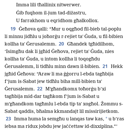
Imma lili tħallinix nitwerwer.
Ġib fuqhom il-jum tad-diżastru,
U farrakhom u eqridhom għalkollox.
19
Ġeħova qalli: “Mur u oqgħod fil-bieb tal-poplu
li minnu jidħlu u joħorġu r-rejiet taʼ Ġuda, u fil-bibien
20
kollha taʼ Ġerusalemm.
Għandek tgħidilhom,
‘Isimgħu dak li jgħid Ġeħova, rejiet taʼ Ġuda, nies
kollha taʼ Ġuda, u intom kollha li toqogħdu
21
Ġerusalemm, li tidħlu minn dawn il-bibien.
Hekk
jgħid Ġeħova: “Araw li ma ġġorru l-ebda tagħbija
f’jum is-Sabat jew tidħlu biha mill-bibien taʼ
22
Ġerusalemm.
M’għandkomx toħorġu b’xi
tagħbija mid-dar tagħkom f’jum is-Sabat u
m’għandkom tagħmlu l-ebda tip taʼ xogħol. Żommu s-
Sabat qaddis, bħalma kkmandajt lil missirijietkom.
23
*
Imma huma la semgħu u lanqas taw kas,
u b’ras
iebsa ma ridux jobdu jew jaċċettaw id-dixxiplina.”’