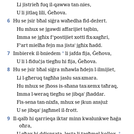
Li jistrieħ fuq il-qawwa tan-nies,
U li jitlaq lili, Ġeħova.
6
Hu se jsir bħal siġra waħedha fid-deżert.
Hu mhux se jgawdi affarijiet tajbin,
Imma se jgħix f’postijiet xotti fix-xagħri,
F’art mielħa fejn ma jistaʼ jgħix ħadd.
7
*
Imbierek il-bniedem
li jafda fija, Ġeħova,
U li l-fiduċja tiegħu hi fija, Ġeħova.
8
Hu se jsir bħal siġra mħawla ħdejn l-ilmijiet,
Li l-għeruq tagħha jaslu sax-xmara.
Hu mhux se jħoss is-sħana tax-xemx taħraq,
Imma l-weraq tiegħu se jibqaʼ jħaddar.
Fis-sena tan-nixfa, mhux se jkun ansjuż
U se jibqaʼ jagħmel il-frott.
9
Il-qalb hi qarrieqa iktar minn kwalunkwe ħaġa
oħra,