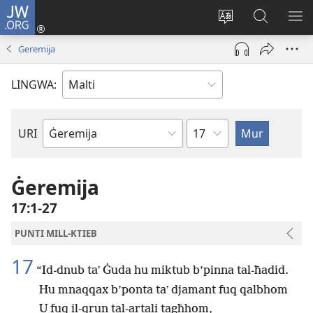
JW.ORG
Illoggja
(opens
Biddel
Fittex
UR
new
il-
f’JW.ORG
L-
Ġeremija
window)
lingwa
ME
tas-
LINGWA:
sit
Kapitlu
URI
Ktieb
tal-
Bibbja
Ġeremija
17:1-27
PUNTI MILL-KTIEB
17
“Id-dnub taʼ Ġuda hu miktub b’pinna tal-ħadid.
Hu mnaqqax b’ponta taʼ djamant fuq qalbhom
U fuq il-qrun tal-artali tagħhom,