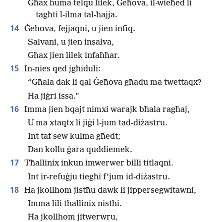
Għax huma telqu lilek, Ġeħova, il-wieħed li
tagħti l-ilma tal-ħajja.
14
Ġeħova, fejjaqni, u jien infiq.
Salvani, u jien insalva,
Għax jien lilek infaħħar.
15
In-nies qed jgħiduli:
“Għala dak li qal Ġeħova għadu ma twettaqx?
Ħa jiġri issa.”
16
Imma jien bqajt nimxi warajk bħala ragħaj,
U ma xtaqtx li jiġi l-jum tad-diżastru.
Int taf sew kulma għedt;
Dan kollu ġara quddiemek.
17
Tħallinix inkun imwerwer billi titlaqni.
Int ir-refuġju tiegħi f’jum id-diżastru.
18
Ħa jkollhom jistħu dawk li jippersegwitawni,
Imma lili tħallinix nistħi.
Ħa jkollhom jitwerwru,