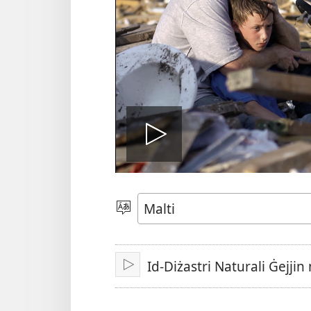
Play
video
Agħżel
il-
Lingwa
Id-Diżastri Naturali Ġejjin
Doqq