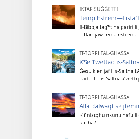
IKTAR SUĠĠETTI
Temp Estrem—Tistaʼ 
Il-Bibbja tagħtina pariri l
niffaċċjaw temp estrem.
IT-TORRI TAL-GĦASSA
X’Se Twettaq is-Saltna 
Ġesù kien jaf li s-Saltna t’
l-art. Din is-Saltna x’wettq
IT-TORRI TAL-GĦASSA
Alla dalwaqt se jtemm
Kif nistgħu nkunu nafu li 
kollha?