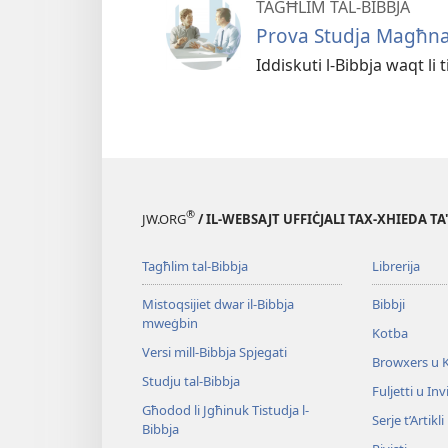
TAGĦLIM TAL-BIBBJA
Prova Studja Magħn
Iddiskuti l-Bibbja waqt li 
®
JW.ORG
/ IL-WEBSAJT UFFIĊJALI TAX-XHIEDA TA
Tagħlim tal-Bibbja
Librerija
Mistoqsijiet dwar il-Bibbja
Bibbji
mweġbin
Kotba
Versi mill-Bibbja Spjegati
Browxers u 
Studju tal-Bibbja
Fuljetti u Invi
Għodod li Jgħinuk Tistudja l-
Serje t’Artikli
Bibbja