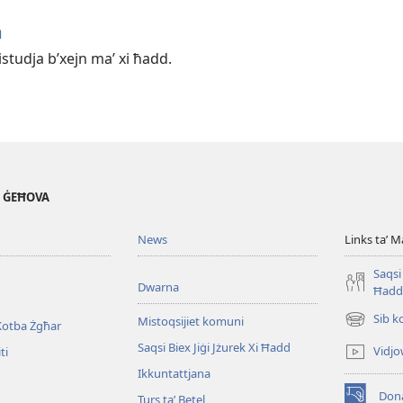
a
tistudja b’xejn maʼ xi ħadd.
' ĠEĦOVA
News
Links taʼ M
Saqsi 
Dwarna
Ħadd
Sib k
Mistoqsijiet komuni
Kotba Żgħar
(opens
new
Saqsi Biex Jiġi Jżurek Xi Ħadd
Vidjo
ti
window)
Ikkuntattjana
Dona
Turs taʼ Betel