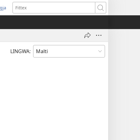
ggja
pens
Fittex
w
ndow)
LINGWA: