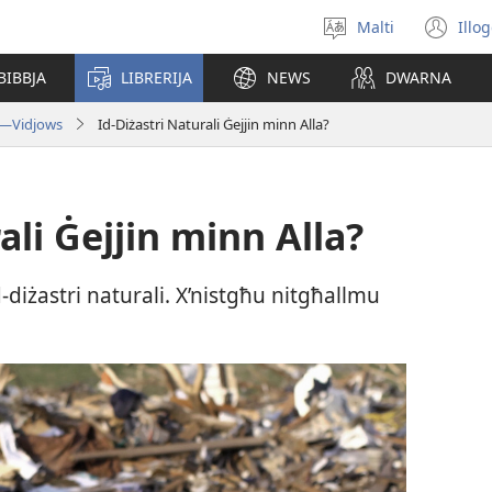
Malti
Illo
Agħżel
(o
il-
ne
BIBBJA
LIBRERIJA
NEWS
DWARNA
lingwa
wi
ja—Vidjows
Id-Diżastri Naturali Ġejjin minn Alla?
ali Ġejjin minn Alla?
-diżastri naturali. X’nistgħu nitgħallmu