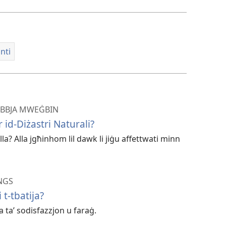
tiddawnlowdja
vidjow
rekordings
nti
BIBBJA MWEĠBIN
 id-Diżastri Naturali?
? Alla jgħinhom lil dawk li jiġu affettwati minn
NGS
t-​tbatija?
a taʼ sodisfazzjon u faraġ.