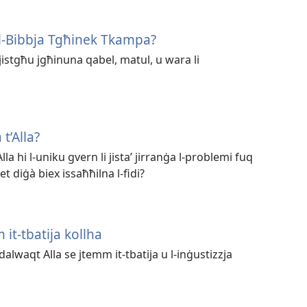
l-Bibbja Tgħinek Tkampa?
i jistgħu jgħinuna qabel, matul, u wara li
t’Alla?
Alla hi l-uniku gvern li jistaʼ jirranġa l-problemi fuq
et diġà biex issaħħilna l-fidi?
 it-tbatija kollha
dalwaqt Alla se jtemm it-tbatija u l-inġustizzja