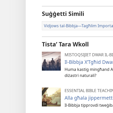
Suġġetti Simili
Vidjows tal-Bibbja—Tagħlim Importa
Tistaʼ Tara Wkoll
MISTOQSIJIET DWAR IL-
Il-Bibbja X’Tgħid Dwar
Huma kastig mingħand Alla
diżastri naturali?
ESSENTIAL BIBLE TEACHI
Alla għala jippermetti 
Il-​Bibbja tipprovdi tweġib