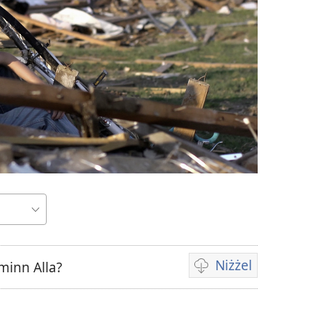
Niżżel
 minn Alla?
Għażliet
biex