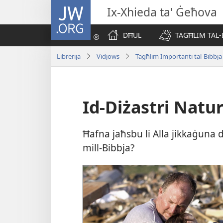
JW.ORG
Ix-Xhieda ta' Ġeħova
DĦUL
TAGĦLIM TAL-
Librerija
Vidjows
Tagħlim Importanti tal-Bibb
Id-Diżastri Natur
Ħafna jaħsbu li Alla jikkaġuna d
mill-Bibbja?