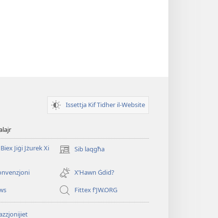
Issettja Kif Tidher il-Website
alajr
Biex Jiġi Jżurek Xi
Sib laqgħa
(opens
new
window)
onvenzjoni
X’Hawn Ġdid?
ws
Fittex f’JW.ORG
zzjonijiet