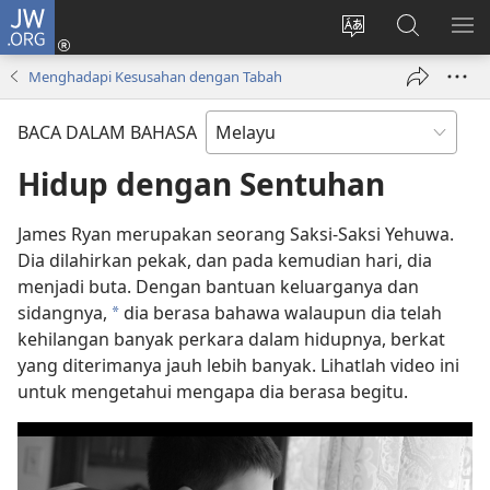
JW.ORG
Log
Masuk
Tukar
Cari
TU
(membuka
bahasa
JW.ORG
ME
Menghadapi Kesusahan dengan Tabah
tetingkap
laman
baharu)
web
BACA DALAM BAHASA
Hidup dengan Sentuhan
James Ryan merupakan seorang Saksi-Saksi Yehuwa.
Dia dilahirkan pekak, dan pada kemudian hari, dia
menjadi buta. Dengan bantuan keluarganya dan
sidangnya,
dia berasa bahawa walaupun dia telah
a
kehilangan banyak perkara dalam hidupnya, berkat
yang diterimanya jauh lebih banyak. Lihatlah video ini
untuk mengetahui mengapa dia berasa begitu.