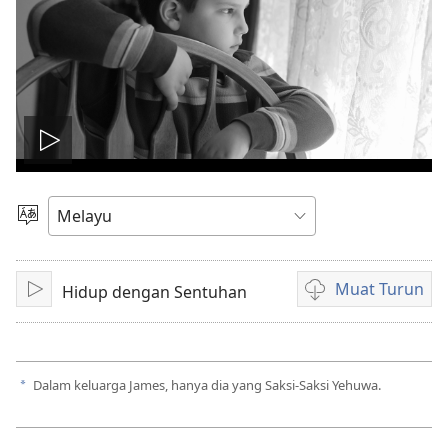
Mainkan
video
Pilih
Bahasa
Muat Turun
Hidup dengan Sentuhan
Main
Pilihan
untuk
memuat
turun
Dalam keluarga James, hanya dia yang Saksi-Saksi Yehuwa.
a
video