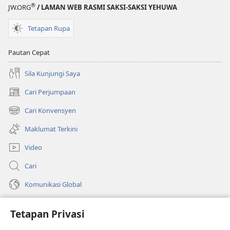
®
JW.ORG
/ LAMAN WEB RASMI SAKSI-SAKSI YEHUWA
Tetapan Rupa
Pautan Cepat
Sila Kunjungi Saya
Cari Perjumpaan
(membuka
tetingkap
Cari Konvensyen
(membuka
baharu)
tetingkap
Maklumat Terkini
baharu)
Video
Cari
Komunikasi Global
Bantuan
Tetapan Privasi
Sumbangan