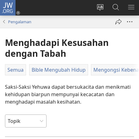
JW.ORG
Log
Masuk
Tukar
Cari
TU
(membuka
bahasa
JW.ORG
ME
Pengalaman
tetingkap
laman
baharu)
web
Menghadapi Kesusahan
dengan Tabah
Semua
Bible Mengubah Hidup
Mengongsi Kebenar
Saksi-Saksi Yehuwa dapat bersukacita dan menikmati
kehidupan biarpun mempunyai kecacatan dan
menghadapi masalah kesihatan.