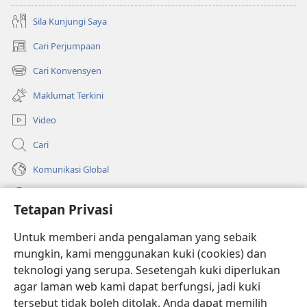
Sila Kunjungi Saya
Cari Perjumpaan
(membuka
tetingkap
Cari Konvensyen
(membuka
baharu)
tetingkap
Maklumat Terkini
baharu)
Video
Cari
Komunikasi Global
Bantuan
Tetapan Privasi
Sumbangan
(membuka
Untuk memberi anda pengalaman yang sebaik
tetingkap
mungkin, kami menggunakan kuki (cookies) dan
baharu)
PERPUSTAKAAN DALAM TALIAN Watchtower
teknologi yang serupa. Sesetengah kuki diperlukan
(membuka
agar laman web kami dapat berfungsi, jadi kuki
tetingkap
®
JW Hub
baharu)
tersebut tidak boleh ditolak. Anda dapat memilih
(membuka