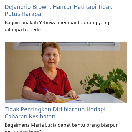
DeJanerio Brown: Hancur Hati tapi Tidak
Putus Harapan
Bagaimanakah Yehuwa membantu orang yang
ditimpa tragedi?
Tidak Pentingkan Diri biarpun Hadapi
Cabaran Kesihatan
Bagaimana Maria Lúcia dapat bantu orang biarpun
pekak dan buta?