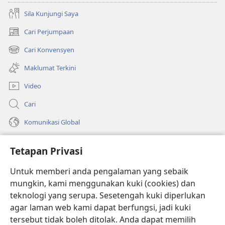
Sila Kunjungi Saya
Cari Perjumpaan
(membuka
tetingkap
Cari Konvensyen
(membuka
baharu)
tetingkap
Maklumat Terkini
baharu)
Video
Cari
Komunikasi Global
Bantuan
Tetapan Privasi
Sumbangan
(membuka
Untuk memberi anda pengalaman yang sebaik
tetingkap
mungkin, kami menggunakan kuki (cookies) dan
baharu)
PERPUSTAKAAN DALAM TALIAN Watchtower
teknologi yang serupa. Sesetengah kuki diperlukan
(membuka
agar laman web kami dapat berfungsi, jadi kuki
tetingkap
®
JW Hub
baharu)
tersebut tidak boleh ditolak. Anda dapat memilih
(membuka