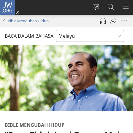
JW.ORG
Log
Masuk
Tukar
Cari
TU
(membuka
bahasa
JW.ORG
ME
Bible Mengubah Hidup
tetingkap
laman
baharu)
web
BACA DALAM BAHASA
BIBLE MENGUBAH HIDUP