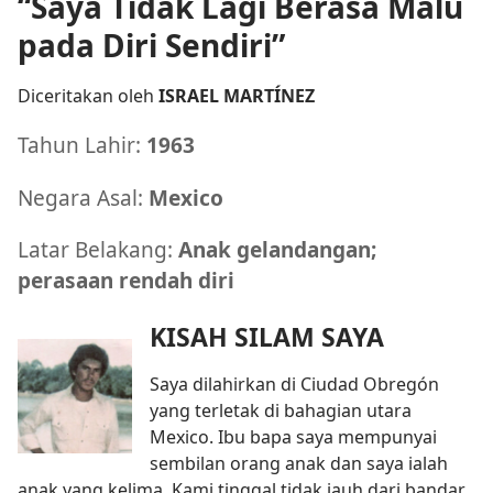
“Saya Tidak Lagi Berasa Malu
pada Diri Sendiri”
Diceritakan oleh
ISRAEL MARTÍNEZ
Tahun Lahir:
1963
Negara Asal:
Mexico
Latar Belakang:
Anak gelandangan;
perasaan rendah diri
KISAH SILAM SAYA
Saya dilahirkan di Ciudad Obregón
yang terletak di bahagian utara
Mexico. Ibu bapa saya mempunyai
sembilan orang anak dan saya ialah
anak yang kelima. Kami tinggal tidak jauh dari bandar,