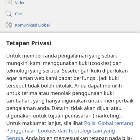
Video
Cari
Komunikasi Global
Bantuan
Tetapan Privasi
Sumbangan
(membuka
Untuk memberi anda pengalaman yang sebaik
tetingkap
mungkin, kami menggunakan kuki (cookies) dan
baharu)
PERPUSTAKAAN DALAM TALIAN Watchtower
teknologi yang serupa. Sesetengah kuki diperlukan
(membuka
agar laman web kami dapat berfungsi, jadi kuki
tetingkap
®
JW Hub
baharu)
tersebut tidak boleh ditolak. Anda dapat memilih
(membuka
tetingkap
untuk terima atau menolak penggunaan kuki
®
JW Library
baharu)
tambahan, yang hanya digunakan untuk memperbaik
pengalaman anda. Data ini tidak akan dijual atau
®
Watchtower Library
digunakan untuk tujuan pemasaran (marketing).
Untuk maklumat lanjut, sila lihat
Polisi Global tentang
Penggunaan Cookies dan Teknologi Lain yang
Serupa
. Anda boleh menyesuaikan tetapan pada bila-