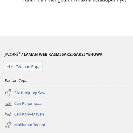
®
JW.ORG
/ LAMAN WEB RASMI SAKSI-SAKSI YEHUWA
Tetapan Rupa
Pautan Cepat
Sila Kunjungi Saya
Cari Perjumpaan
(membuka
tetingkap
Cari Konvensyen
(membuka
baharu)
tetingkap
Maklumat Terkini
baharu)