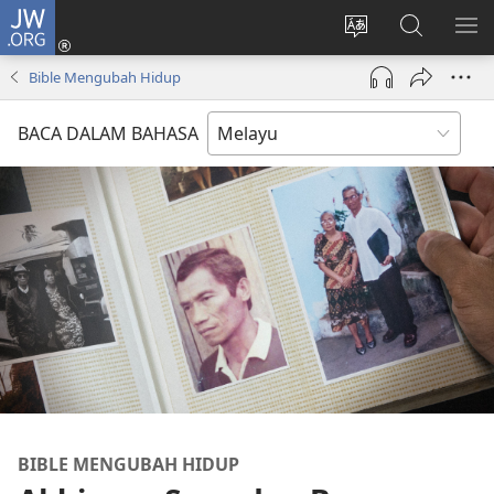
JW.ORG
Log
Masuk
Tukar
Cari
TU
(membuka
bahasa
JW.ORG
ME
Bible Mengubah Hidup
tetingkap
laman
baharu)
web
BACA DALAM BAHASA
BIBLE MENGUBAH HIDUP