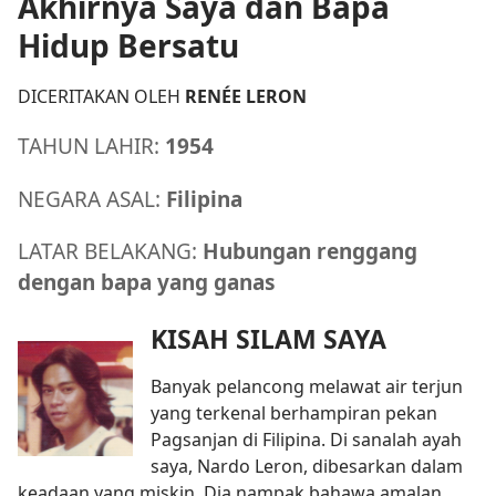
Akhirnya Saya dan Bapa
Hidup Bersatu
DICERITAKAN OLEH
RENÉE LERON
TAHUN LAHIR:
1954
NEGARA ASAL:
Filipina
LATAR BELAKANG:
Hubungan renggang
dengan bapa yang ganas
KISAH SILAM SAYA
Banyak pelancong melawat air terjun
yang terkenal berhampiran pekan
Pagsanjan di Filipina. Di sanalah ayah
saya, Nardo Leron, dibesarkan dalam
keadaan yang miskin. Dia nampak bahawa amalan