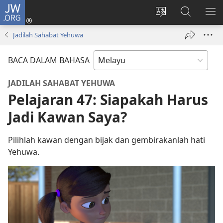
JW.ORG
Log
Masuk
Tukar
Cari
TU
(membuka
bahasa
JW.ORG
ME
Jadilah Sahabat Yehuwa
tetingkap
laman
baharu)
web
BACA DALAM BAHASA
JADILAH SAHABAT YEHUWA
Pelajaran 47: Siapakah Harus
Jadi Kawan Saya?
Pilihlah kawan dengan bijak dan gembirakanlah hati
Yehuwa.