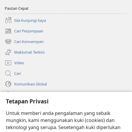
Pautan Cepat
Sila Kunjungi Saya
Cari Perjumpaan
(membuka
tetingkap
Cari Konvensyen
(membuka
baharu)
tetingkap
Maklumat Terkini
baharu)
Video
Cari
Komunikasi Global
Bantuan
Tetapan Privasi
Sumbangan
(membuka
Untuk memberi anda pengalaman yang sebaik
tetingkap
mungkin, kami menggunakan kuki (cookies) dan
baharu)
PERPUSTAKAAN DALAM TALIAN Watchtower
teknologi yang serupa. Sesetengah kuki diperlukan
(membuka