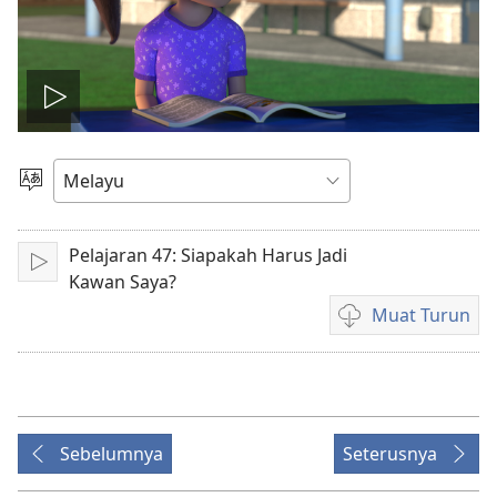
Mainkan
video
Pilih
Bahasa
Pelajaran 47: Siapakah Harus Jadi
Main
Kawan Saya?
Muat Turun
Pilihan
untuk
memuat
turun
video
Sebelumnya
Seterusnya