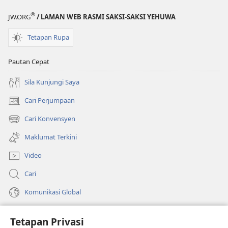
®
JW.ORG
/ LAMAN WEB RASMI SAKSI-SAKSI YEHUWA
Tetapan Rupa
Pautan Cepat
Sila Kunjungi Saya
Cari Perjumpaan
(membuka
tetingkap
Cari Konvensyen
(membuka
baharu)
tetingkap
Maklumat Terkini
baharu)
Video
Cari
Komunikasi Global
Bantuan
Tetapan Privasi