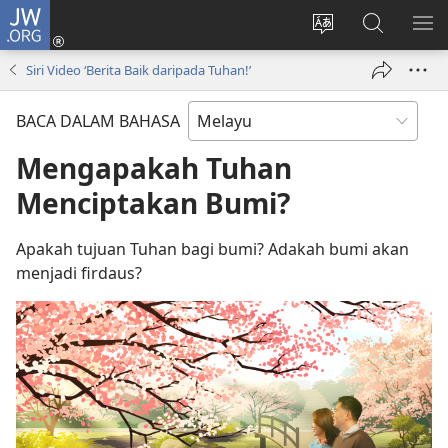
JW.ORG
Log
Masuk
Tukar
Cari
TU
(membuka
bahasa
JW.ORG
ME
Siri Video ‘Berita Baik daripada Tuhan!’
tetingkap
laman
baharu)
web
BACA DALAM BAHASA
Mengapakah Tuhan
Menciptakan Bumi?
Apakah tujuan Tuhan bagi bumi? Adakah bumi akan
menjadi firdaus?