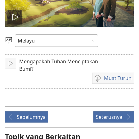
Mainkan
video
Pilih
Bahasa
Mengapakah Tuhan Menciptakan
Main
Bumi?
Muat Turun
Pilihan
untuk
memuat
turun
video
Sebelumnya
Seterusnya
Topik yang Berkaitan