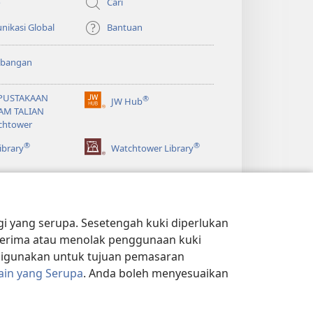
o
Cari
ikasi Global
Bantuan
bangan
PUSTAKAAN
®
JW Hub
(membuka
AM TALIAN
tetingkap
chtower
baharu)
®
®
ibrary
Watchtower Library
 yang serupa. Sesetengah kuki diperlukan
k terima atau menolak penggunaan kuki
 digunakan untuk tujuan pemasaran
ain yang Serupa
. Anda boleh menyesuaikan
 PRIVASI
|
TETAPAN PRIVASI