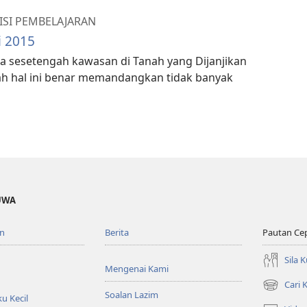
SI PEMBELAJARAN
i 2015
 sesetengah kawasan di Tanah yang Dijanjikan
h hal ini benar memandangkan tidak banyak
UWA
n
Berita
Pautan Ce
Sila 
Mengenai Kami
Cari
(membuka
Soalan Lazim
u Kecil
tetingkap