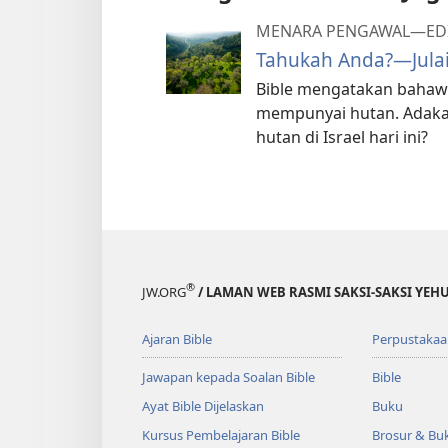
MENARA PENGAWAL—EDI
Tahukah Anda?—Jula
Bible mengatakan bahawa
mempunyai hutan. Adaka
hutan di Israel hari ini?
®
JW.ORG
/ LAMAN WEB RASMI SAKSI-SAKSI YEH
Ajaran Bible
Perpustakaa
Jawapan kepada Soalan Bible
Bible
Ayat Bible Dijelaskan
Buku
Kursus Pembelajaran Bible
Brosur & Buk