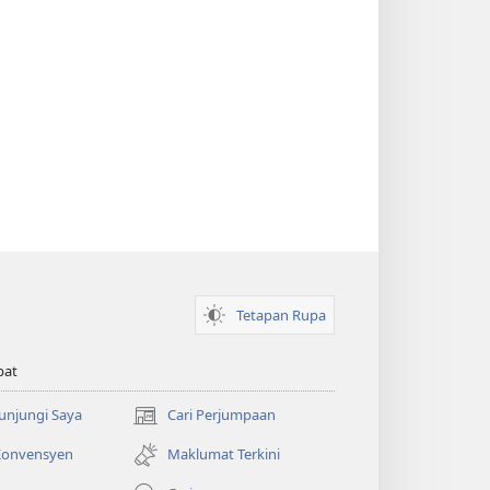
Tetapan Rupa
pat
Kunjungi Saya
Cari Perjumpaan
(membuka
tetingkap
 Konvensyen
Maklumat Terkini
baharu)