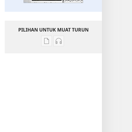
PILIHAN UNTUK MUAT TURUN
Pilihan
Pilihan
untuk
untuk
memuat
memuat
turun
turun
bahan
audio
terbitan
Topik-
Topik-
Topik
Topik
Lain
Lain