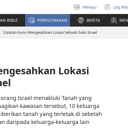
Melayu
Log Ma
Pilih
(me
Bahasa
teti
AN BIBLE
PERPUSTAKAAN
BERITA
MEN
baha
Catatan Kuno Mengesahkan Lokasi Sebuah Suku Israel
engesahkan Lokasi
ael
a orang Israel menakluki Tanah yang
agikan kawasan tersebut, 10 keluarga
berikan tanah yang terletak di sebelah
an daripada keluarga-keluarga lain