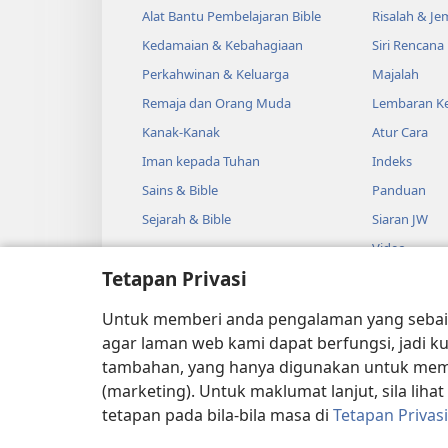
Alat Bantu Pembelajaran Bible
Risalah & J
Kedamaian & Kebahagiaan
Siri Rencana
Perkahwinan & Keluarga
Majalah
Remaja dan Orang Muda
Lembaran Ke
Kanak-Kanak
Atur Cara
Iman kepada Tuhan
Indeks
Sains & Bible
Panduan
Sejarah & Bible
Siaran JW
Video
Tetapan Privasi
Muzik
Drama Audi
Untuk memberi anda pengalaman yang sebaik
Pembacaan B
agar laman web kami dapat berfungsi, jadi k
tambahan, yang hanya digunakan untuk mempe
(marketing). Untuk maklumat lanjut, sila lihat
tetapan pada bila-bila masa di
Tetapan Privasi
Copyright
© 2026 Watch Tower 