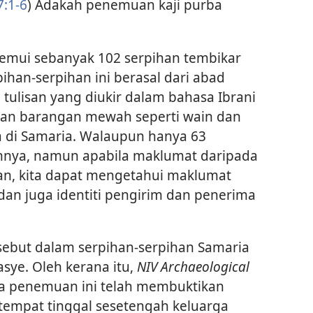
7:1-6
) Adakah penemuan kaji purba
nemui sebanyak 102 serpihan tembikar
ihan-serpihan ini berasal dari abad
ulisan yang diukir dalam bahasa Ibrani
an barangan mewah seperti wain dan
a di Samaria. Walaupun hanya 63
hnya, namun apabila maklumat daripada
an, kita dapat mengetahui maklumat
 dan juga identiti pengirim dan penerima
ebut dalam serpihan-serpihan Samaria
sye. Oleh kerana itu,
NIV Archaeological
 penemuan ini telah membuktikan
tempat tinggal sesetengah keluarga