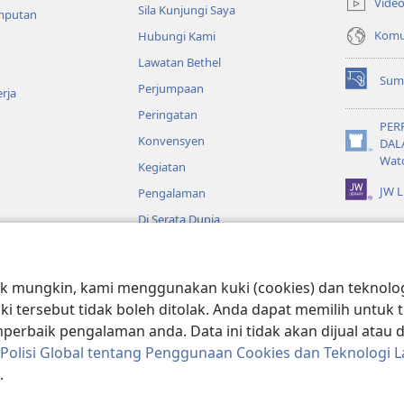
Vide
Sila Kunjungi Saya
baharu)
emputan
Komun
Hubungi Kami
Lawatan Bethel
Sum
Perjumpaan
(membuka
rja
tetingkap
Peringatan
baharu)
PER
Konvensyen
DAL
(membuka
Wat
Kegiatan
tetingkap
baharu)
JW L
Pengalaman
Di Serata Dunia
o
 mungkin, kami menggunakan kuki (cookies) dan teknologi
ible yang Dramatik
uki tersebut tidak boleh ditolak. Anda dapat memilih untu
rbaik pengalaman anda. Data ini tidak akan dijual atau
Polisi Global tentang Penggunaan Cookies dan Teknologi L
.
Bible and Tract Society of Pennsylvania.
SYARAT PENGGUNAAN
|
POLISI