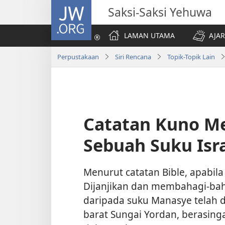
JW.ORG
Saksi-Saksi Yehuwa
LAMAN UTAMA
AJAR
Perpustakaan
Siri Rencana
Topik-Topik Lain
Catatan Kuno M
Sebuah Suku Isr
Menurut catatan Bible, apabil
Dijanjikan dan membahagi-bah
daripada suku Manasye telah di
barat Sungai Yordan, berasing