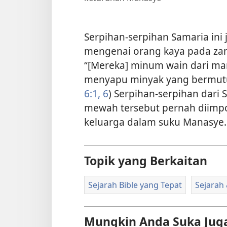
Serpihan-serpihan Samaria in
mengenai orang kaya pada zam
“[Mereka] minum wain dari man
menyapu minyak yang bermutu 
6:1,
6
) Serpihan-serpihan dar
mewah tersebut pernah diimpor
keluarga dalam suku Manasye.
Topik yang Berkaitan
Sejarah Bible yang Tepat
Sejarah 
Mungkin Anda Suka Jug