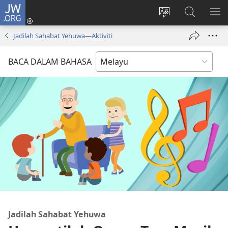
JW.ORG
Log
Masuk
Tukar
Cari
TU
(membuka
bahasa
JW.ORG
ME
Jadilah Sahabat Yehuwa​—Aktiviti
tetingkap
laman
baharu)
web
BACA DALAM BAHASA
Jadilah Sahabat Yehuwa