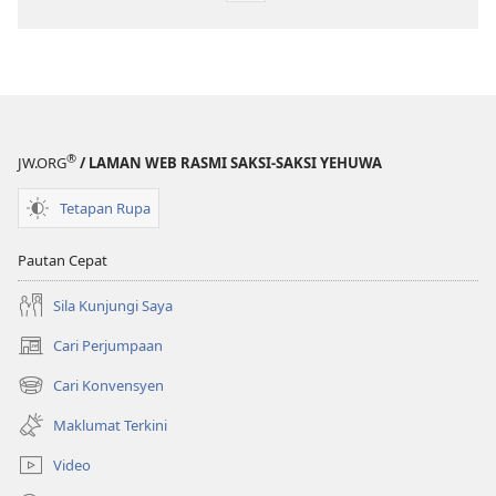
untuk
memuat
turun
bahan
terbitan
Jadilah
®
JW.ORG
/ LAMAN WEB RASMI SAKSI-SAKSI YEHUWA
Sahabat
Yehuwa​
Tetapan Rupa
—
Aktiviti
Pautan Cepat
Sila Kunjungi Saya
Cari Perjumpaan
(membuka
tetingkap
Cari Konvensyen
(membuka
baharu)
tetingkap
Maklumat Terkini
baharu)
Video