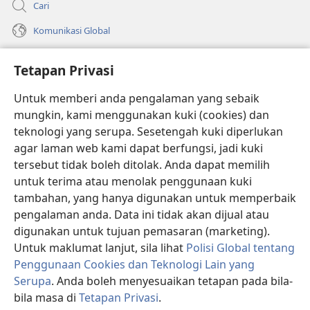
Cari
Komunikasi Global
Bantuan
Tetapan Privasi
Sumbangan
(membuka
Untuk memberi anda pengalaman yang sebaik
tetingkap
mungkin, kami menggunakan kuki (cookies) dan
baharu)
PERPUSTAKAAN DALAM TALIAN Watchtower
teknologi yang serupa. Sesetengah kuki diperlukan
(membuka
agar laman web kami dapat berfungsi, jadi kuki
tetingkap
®
JW Hub
baharu)
tersebut tidak boleh ditolak. Anda dapat memilih
(membuka
tetingkap
untuk terima atau menolak penggunaan kuki
®
JW Library
baharu)
tambahan, yang hanya digunakan untuk memperbaik
pengalaman anda. Data ini tidak akan dijual atau
®
Watchtower Library
digunakan untuk tujuan pemasaran (marketing).
Untuk maklumat lanjut, sila lihat
Polisi Global tentang
Penggunaan Cookies dan Teknologi Lain yang
Serupa
. Anda boleh menyesuaikan tetapan pada bila-
Copyright
© 2026 Watch Tower Bible and Tract Society of Pennsylvania.
bila masa di
Tetapan Privasi
.
P
SYARAT PENGGUNAAN
|
POLISI PRIVASI
|
TETAPAN PRIVASI