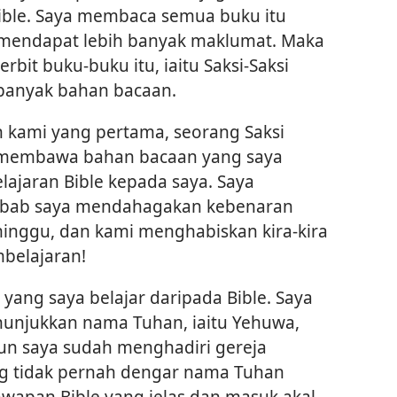
ible. Saya membaca semua buku itu
n mendapat lebih banyak maklumat. Maka
bit buku-buku itu, iaitu Saksi-Saksi
banyak bahan bacaan.
 kami yang pertama, seorang Saksi
 membawa bahan bacaan yang saya
jaran Bible kepada saya. Saya
sebab saya mendahagakan kebenaran
eminggu, dan kami menghabiskan kira-kira
mbelajaran!
yang saya belajar daripada Bible. Saya
enunjukkan nama Tuhan, iaitu Yehuwa,
rpun saya sudah menghadiri gereja
ng tidak pernah dengar nama Tuhan
wapan Bible yang jelas dan masuk akal.