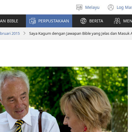
Melayu
Log Ma
Pilih
(me
Bahasa
teti
AN BIBLE
PERPUSTAKAAN
BERITA
MEN
baha
bruari 2015
Saya Kagum dengan Jawapan Bible yang Jelas dan Masuk 