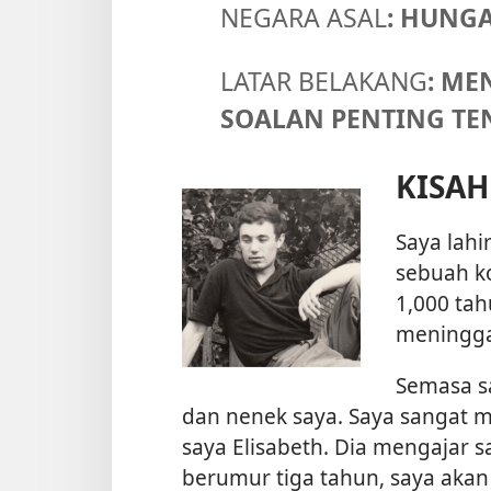
NEGARA ASAL
: HUNG
LATAR BELAKANG
: ME
SOALAN PENTING TE
KISAH
Saya lahi
sebuah ko
1,000 tah
meninggal
Semasa sa
dan nenek saya. Saya sangat 
saya Elisabeth. Dia mengajar 
berumur tiga tahun, saya aka