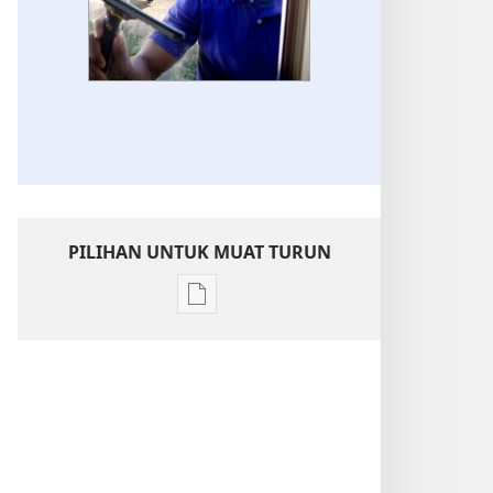
PILIHAN UNTUK MUAT TURUN
Pilihan
untuk
memuat
turun
bahan
terbitan
MENARA
PENGAWAL