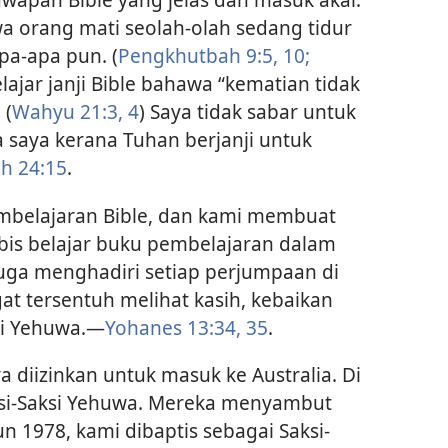
a orang mati seolah-olah sedang tidur
pa-apa pun. (
Pengkhutbah 9:5,
10;
elajar janji Bible bahawa “kematian tidak
 (
Wahyu 21:3, 4
) Saya tidak sabar untuk
saya kerana Tuhan berjanji untuk
ah 24:15
.
embelajaran Bible, dan kami membuat
bis belajar buku pembelajaran dalam
uga menghadiri setiap perjumpaan di
t tersentuh melihat kasih, kebaikan
si Yehuwa.​—
Yohanes 13:34, 35
.
 diizinkan untuk masuk ke Australia. Di
ksi-Saksi Yehuwa. Mereka menyambut
 1978, kami dibaptis sebagai Saksi-