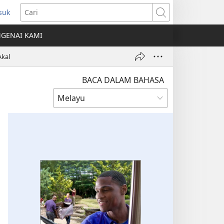
suk
mbuka
Cari
ngkap
GENAI KAMI
ru)
Akal
BACA DALAM BAHASA