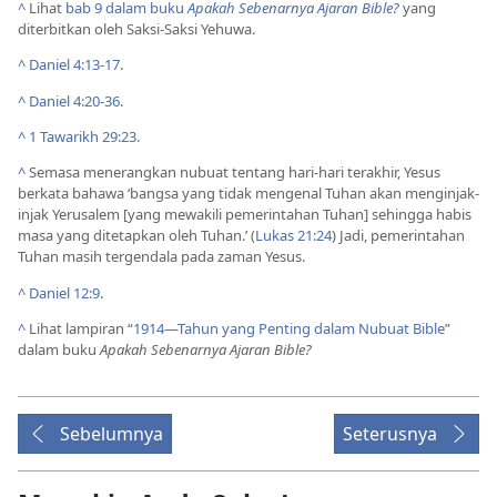
^
Lihat
bab 9 dalam buku
Apakah Sebenarnya Ajaran Bible?
yang
diterbitkan oleh Saksi-Saksi Yehuwa.
^
Daniel 4:13-17
.
^
Daniel 4:20-36
.
^
1 Tawarikh 29:23
.
^
Semasa menerangkan nubuat tentang hari-hari terakhir, Yesus
berkata bahawa ‘bangsa yang tidak mengenal Tuhan akan menginjak-
injak Yerusalem [yang mewakili pemerintahan Tuhan] sehingga habis
masa yang ditetapkan oleh Tuhan.’ (
Lukas 21:24
) Jadi, pemerintahan
Tuhan masih tergendala pada zaman Yesus.
^
Daniel 12:9
.
^
Lihat lampiran “
1914—Tahun yang Penting dalam Nubuat Bible
”
dalam buku
Apakah Sebenarnya Ajaran Bible?
Sebelumnya
Seterusnya