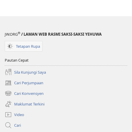
MENARA
PENGAWAL
Kerajaan
Tuhan​
—
®
JW.ORG
/ LAMAN WEB RASMI SAKSI-SAKSI YEHUWA
Apakah
Manfaatnya
Tetapan Rupa
bagi
Anda?
Pautan Cepat
Sila Kunjungi Saya
Cari Perjumpaan
(membuka
tetingkap
Cari Konvensyen
(membuka
baharu)
tetingkap
Maklumat Terkini
baharu)
Video
Cari