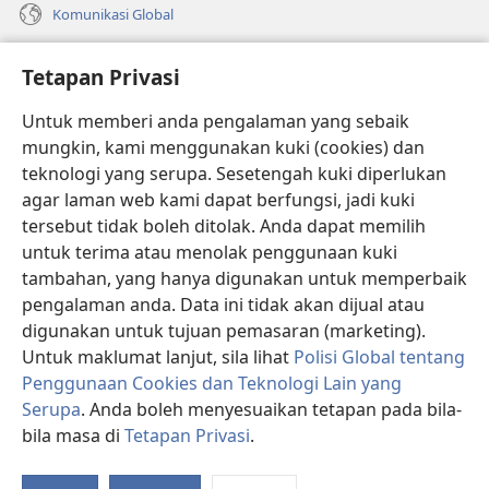
Komunikasi Global
Bantuan
Tetapan Privasi
Sumbangan
(membuka
Untuk memberi anda pengalaman yang sebaik
tetingkap
mungkin, kami menggunakan kuki (cookies) dan
baharu)
PERPUSTAKAAN DALAM TALIAN Watchtower
teknologi yang serupa. Sesetengah kuki diperlukan
(membuka
agar laman web kami dapat berfungsi, jadi kuki
tetingkap
®
JW Hub
baharu)
tersebut tidak boleh ditolak. Anda dapat memilih
(membuka
tetingkap
untuk terima atau menolak penggunaan kuki
®
JW Library
baharu)
tambahan, yang hanya digunakan untuk memperbaik
pengalaman anda. Data ini tidak akan dijual atau
®
Watchtower Library
digunakan untuk tujuan pemasaran (marketing).
Untuk maklumat lanjut, sila lihat
Polisi Global tentang
Penggunaan Cookies dan Teknologi Lain yang
Serupa
. Anda boleh menyesuaikan tetapan pada bila-
Copyright
© 2026 Watch Tower Bible and Tract Society of Pennsylvania.
bila masa di
Tetapan Privasi
.
P
SYARAT PENGGUNAAN
|
POLISI PRIVASI
|
TETAPAN PRIVASI
K