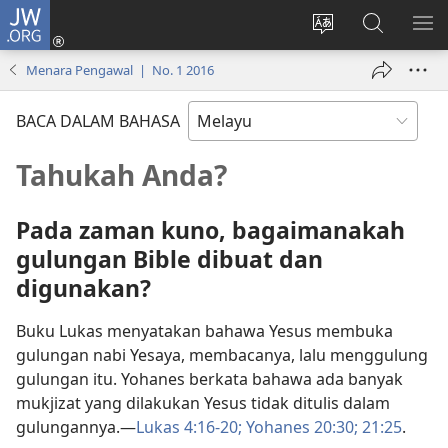
JW.ORG
Log
Masuk
Tukar
Cari
TU
(membuka
bahasa
JW.ORG
ME
Menara Pengawal | No. 1 2016
tetingkap
laman
baharu)
web
BACA DALAM BAHASA
Tahukah Anda?
Pada zaman kuno, bagaimanakah
gulungan Bible dibuat dan
digunakan?
Buku Lukas menyatakan bahawa Yesus membuka
gulungan nabi Yesaya, membacanya, lalu menggulung
gulungan itu. Yohanes berkata bahawa ada banyak
mukjizat yang dilakukan Yesus tidak ditulis dalam
gulungannya.—
Lukas 4:16-20;
Yohanes 20:30;
21:25
.