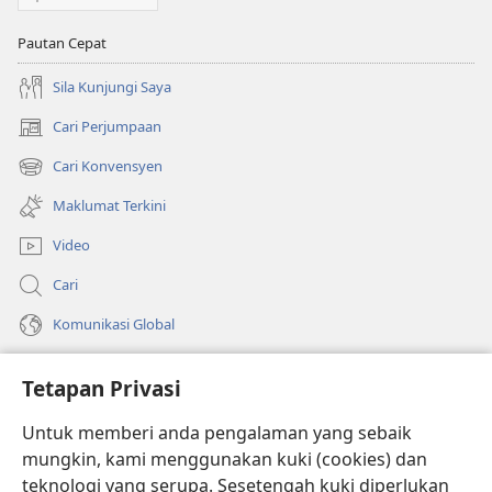
Pautan Cepat
Sila Kunjungi Saya
Cari Perjumpaan
(membuka
tetingkap
Cari Konvensyen
(membuka
baharu)
tetingkap
Maklumat Terkini
baharu)
Video
Cari
Komunikasi Global
Bantuan
Tetapan Privasi
Sumbangan
(membuka
Untuk memberi anda pengalaman yang sebaik
tetingkap
mungkin, kami menggunakan kuki (cookies) dan
baharu)
PERPUSTAKAAN DALAM TALIAN Watchtower
teknologi yang serupa. Sesetengah kuki diperlukan
(membuka