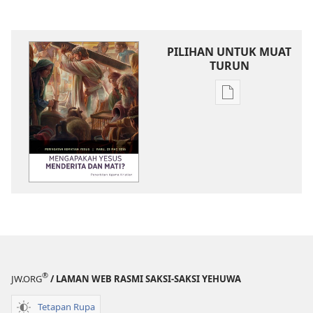
PILIHAN UNTUK MUAT
TURUN
Pilihan
untuk
memuat
turun
bahan
terbitan
MENARA
PENGAWAL
Mengapakah
Yesus
Menderita
®
JW.ORG
/ LAMAN WEB RASMI SAKSI-SAKSI YEHUWA
dan
Mati?
Tetapan Rupa