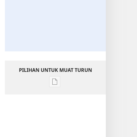
PILIHAN UNTUK MUAT TURUN
Pilihan
untuk
memuat
turun
bahan
terbitan
SEDARLAH!
Julai 2013