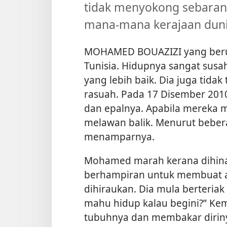
tidak menyokong sebarang
mana-mana kerajaan duni
MOHAMED BOUAZIZI yang berum
Tunisia. Hidupnya sangat susah
yang lebih baik. Dia juga tid
rasuah. Pada 17 Disember 2010
dan epalnya. Apabila mereka
melawan balik. Menurut bebera
menamparnya.
Mohamed marah kerana dihina, 
berhampiran untuk membuat a
dihiraukan. Dia mula berteria
mahu hidup kalau begini?” Ke
tubuhnya dan membakar diriny