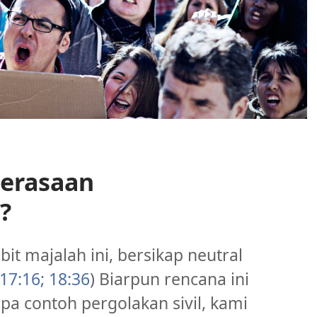
Perasaan
?
it majalah ini, bersikap neutral
17:16;
18:36
) Biarpun rencana ini
a contoh pergolakan sivil, kami