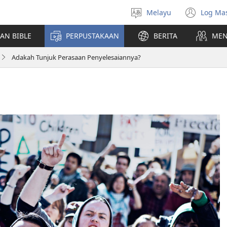
Melayu
Log Ma
Pilih
(me
Bahasa
teti
AN BIBLE
PERPUSTAKAAN
BERITA
MEN
baha
Adakah Tunjuk Perasaan Penyelesaiannya?