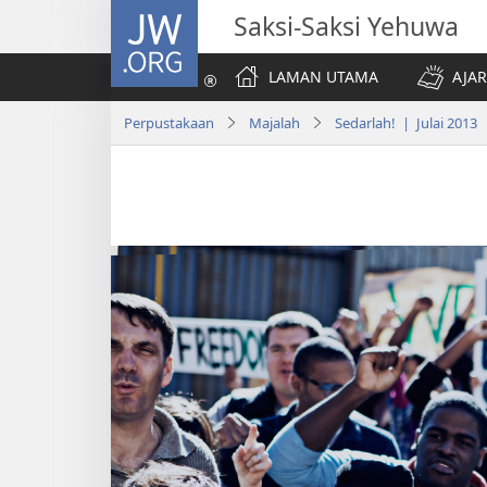
JW.ORG
Saksi-Saksi Yehuwa
LAMAN UTAMA
AJAR
Perpustakaan
Majalah
Sedarlah! | Julai 2013