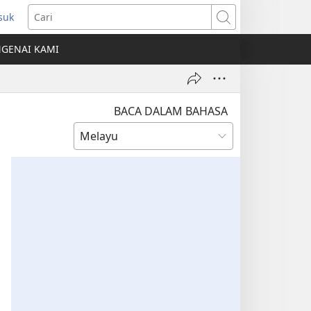
suk
mbuka
Cari
ngkap
GENAI KAMI
ru)
BACA DALAM BAHASA