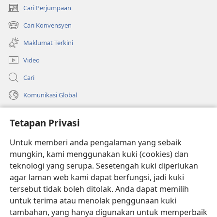
Cari Perjumpaan
(membuka
tetingkap
Cari Konvensyen
(membuka
baharu)
tetingkap
Maklumat Terkini
baharu)
Video
Cari
Komunikasi Global
Bantuan
Tetapan Privasi
Sumbangan
(membuka
Untuk memberi anda pengalaman yang sebaik
tetingkap
mungkin, kami menggunakan kuki (cookies) dan
baharu)
PERPUSTAKAAN DALAM TALIAN Watchtower
teknologi yang serupa. Sesetengah kuki diperlukan
(membuka
agar laman web kami dapat berfungsi, jadi kuki
tetingkap
®
JW Hub
baharu)
tersebut tidak boleh ditolak. Anda dapat memilih
(membuka
tetingkap
untuk terima atau menolak penggunaan kuki
®
JW Library
baharu)
tambahan, yang hanya digunakan untuk memperbaik