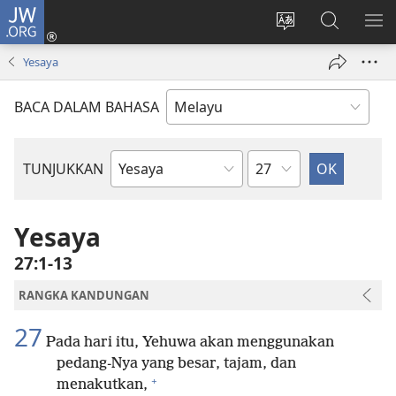
JW.ORG
Log
Masuk
Tukar
Cari
TU
(membuka
bahasa
JW.ORG
ME
Yesaya
tetingkap
laman
baharu)
web
BACA DALAM BAHASA
Bab
TUNJUKKAN
Buku
Bible
Yesaya
27:1-13
RANGKA KANDUNGAN
27
Pada hari itu, Yehuwa akan menggunakan
pedang-Nya yang besar, tajam, dan
+
menakutkan,