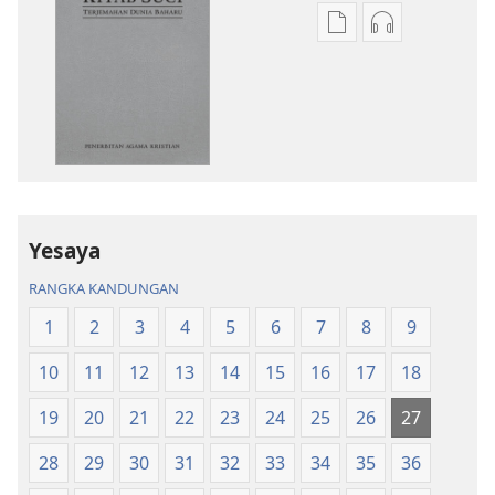
Pilihan
Pilihan
untuk
untuk
memuat
memuat
turun
turun
bahan
audio
terbitan
Kitab
Kitab
Suci
Suci
Terjemahan
Terjemahan
Dunia
Yesaya
Dunia
Baharu
RANGKA KANDUNGAN
Baharu
1
2
3
4
5
6
7
8
9
10
11
12
13
14
15
16
17
18
19
20
21
22
23
24
25
26
27
28
29
30
31
32
33
34
35
36