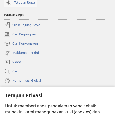
Tetapan Rupa
Pautan Cepat
Sila Kunjungi Saya
Cari Perjumpaan
(membuka
tetingkap
Cari Konvensyen
(membuka
baharu)
tetingkap
Maklumat Terkini
baharu)
Video
Cari
Komunikasi Global
Bantuan
Tetapan Privasi
Sumbangan
(membuka
Untuk memberi anda pengalaman yang sebaik
tetingkap
mungkin, kami menggunakan kuki (cookies) dan
baharu)