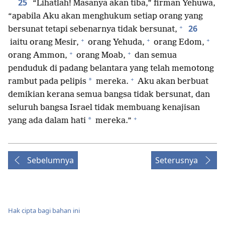
25
“Lihatlah! Masanya akan tiba,” firman Yehuwa,
“apabila Aku akan menghukum setiap orang yang
+
26
bersunat tetapi sebenarnya tidak bersunat,
+
+
+
iaitu orang Mesir,
orang Yehuda,
orang Edom,
+
+
orang Ammon,
orang Moab,
dan semua
penduduk di padang belantara yang telah memotong
+
*
rambut pada pelipis
mereka.
Aku akan berbuat
demikian kerana semua bangsa tidak bersunat, dan
seluruh bangsa Israel tidak membuang kenajisan
+
*
yang ada dalam hati
mereka.”
Sebelumnya
Seterusnya
Hak cipta bagi bahan ini