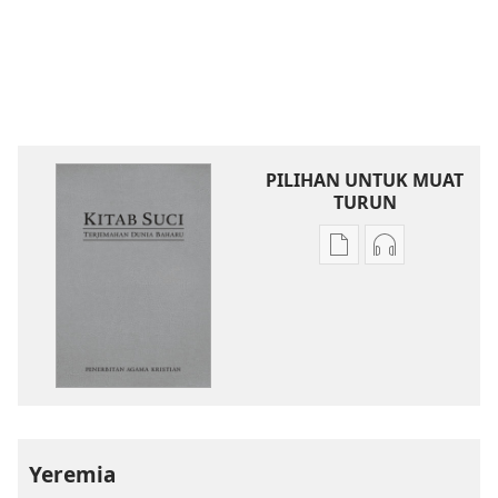
PILIHAN UNTUK MUAT
TURUN
Pilihan
Pilihan
untuk
untuk
memuat
memuat
turun
turun
bahan
audio
terbitan
Kitab
Kitab
Suci
Suci
Terjemahan
Terjemahan
Dunia
Yeremia
Dunia
Baharu