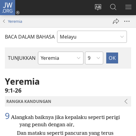
JW.ORG
Log
Masuk
Tukar
Cari
TU
(membuka
bahasa
JW.ORG
ME
Yeremia
tetingkap
laman
baharu)
web
BACA DALAM BAHASA
Bab
TUNJUKKAN
Buku
Bible
Yeremia
9:1-26
RANGKA KANDUNGAN
9
Alangkah baiknya jika kepalaku seperti perigi
yang penuh dengan air,
Dan mataku seperti pancuran yang terus