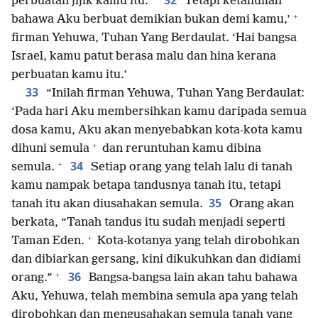
32
perbuatan jijik kamu itu.
Tetapi ketahuilah
+
bahawa Aku berbuat demikian bukan demi kamu,’
firman Yehuwa, Tuhan Yang Berdaulat. ‘Hai bangsa
Israel, kamu patut berasa malu dan hina kerana
perbuatan kamu itu.’
33
“Inilah firman Yehuwa, Tuhan Yang Berdaulat:
‘Pada hari Aku membersihkan kamu daripada semua
dosa kamu, Aku akan menyebabkan kota-kota kamu
+
dihuni semula
dan reruntuhan kamu dibina
+
34
semula.
Setiap orang yang telah lalu di tanah
kamu nampak betapa tandusnya tanah itu, tetapi
35
tanah itu akan diusahakan semula.
Orang akan
berkata, “Tanah tandus itu sudah menjadi seperti
+
Taman Eden.
Kota-kotanya yang telah dirobohkan
dan dibiarkan gersang, kini dikukuhkan dan didiami
+
36
orang.”
Bangsa-bangsa lain akan tahu bahawa
Aku, Yehuwa, telah membina semula apa yang telah
dirobohkan dan mengusahakan semula tanah yang