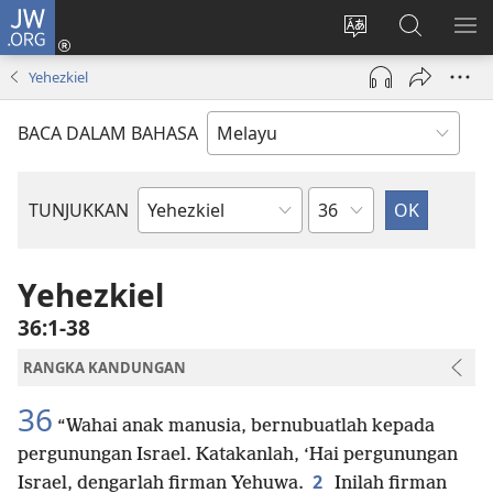
JW.ORG
Log
Masuk
Tukar
Cari
TU
(membuka
bahasa
JW.ORG
ME
Yehezkiel
tetingkap
laman
baharu)
web
BACA DALAM BAHASA
Bab
TUNJUKKAN
Buku
Bible
Yehezkiel
36:1-38
RANGKA KANDUNGAN
36
“Wahai anak manusia, bernubuatlah kepada
pergunungan Israel. Katakanlah, ‘Hai pergunungan
2
Israel, dengarlah firman Yehuwa.
Inilah firman