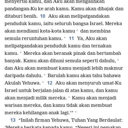
menyertai kamu, dan Aku akan mengalihkan
pandangan-Ku ke arah kamu. Kamu akan dibajak dan
10
ditaburi benih.
Aku akan melipatgandakan
penduduk kamu, iaitu seluruh bangsa Israel. Mereka
+
akan mendiami kota-kota kamu
dan membina
+
11
semula reruntuhan kamu.
Ya, Aku akan
melipatgandakan penduduk kamu dan ternakan
+
kamu.
Mereka akan beranak pinak dan bertambah
+
banyak. Kamu akan dihuni semula seperti dahulu,
dan Aku akan membuat kamu menjadi lebih makmur
+
daripada dahulu.
Barulah kamu akan tahu bahawa
+
12
Akulah Yehuwa.
Aku akan menyuruh umat-Ku
Israel untuk berjalan-jalan di atas kamu, dan kamu
+
akan menjadi milik mereka.
Kamu akan menjadi
warisan mereka, dan kamu tidak akan membuat
+
mereka kehilangan anak lagi.’”
13
“Inilah firman Yehuwa, Tuhan Yang Berdaulat:
‘Mereka berkata kepada kamu, “Negeri ini pemakan