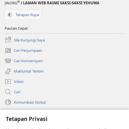
®
JW.ORG
/ LAMAN WEB RASMI SAKSI-SAKSI YEHUWA
Tetapan Rupa
Pautan Cepat
Sila Kunjungi Saya
Cari Perjumpaan
(membuka
tetingkap
Cari Konvensyen
(membuka
baharu)
tetingkap
Maklumat Terkini
baharu)
Video
Cari
Komunikasi Global
Bantuan
Tetapan Privasi
Sumbangan