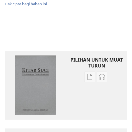
Hak cipta bagi bahan ini
PILIHAN UNTUK MUAT
TURUN
Pilihan
Pilihan
untuk
untuk
memuat
memuat
turun
turun
bahan
audio
terbitan
Kitab
Kitab
Suci
Suci
Terjemahan