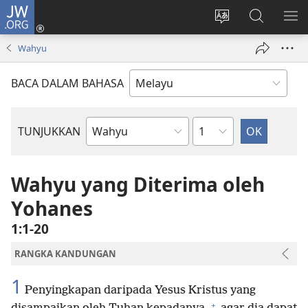
JW.ORG
Log
Masuk
Tukar
Cari
TU
(membuka
bahasa
JW.ORG
ME
Wahyu
tetingkap
laman
baharu)
web
BACA DALAM BAHASA
Bab
TUNJUKKAN
Buku
Bible
Wahyu yang Diterima oleh
Yohanes
1:1-20
RANGKA KANDUNGAN
1
Penyingkapan daripada Yesus Kristus yang
+