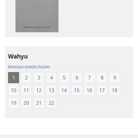
untuk
untuk
memuat
memuat
turun
turun
bahan
audio
terbitan
Kitab
Kitab
Suci
Suci
Terjemahan
Terjemahan
Dunia
Wahyu
Dunia
Baharu
RANGKA KANDUNGAN
Baharu
1
2
3
4
5
6
7
8
9
10
11
12
13
14
15
16
17
18
19
20
21
22