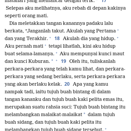
17
matahari yang memancar dengan terik.
Selepas aku melihatnya, aku rebah di depan kakinya
seperti orang mati.
Dia meletakkan tangan kanannya padaku lalu
+
berkata, “Janganlah takut. Akulah yang Pertama
+
+
18
dan yang Terakhir.
Akulah dia yang hidup.
+
Aku pernah mati
tetapi lihatlah, kini aku hidup
+
buat selama-lamanya.
Aku mempunyai kunci maut
+
19
*
dan kunci Kuburan.
Oleh itu, tuliskanlah
perkara-perkara yang telah kamu lihat, dan perkara-
perkara yang sedang berlaku, serta perkara-perkara
20
yang akan berlaku kelak.
Apa yang kamu
nampak tadi, iaitu tujuh buah bintang di dalam
tangan kananku dan tujuh buah kaki pelita emas itu,
merupakan suatu rahsia suci: Tujuh buah bintang itu
*
melambangkan malaikat-malaikat
dalam tujuh
buah sidang, dan tujuh buah kaki pelita itu
+
melambangkan tujuh buah sidang tersebut.