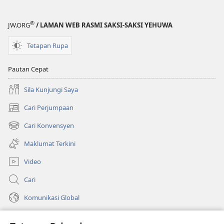
®
JW.ORG
/ LAMAN WEB RASMI SAKSI-SAKSI YEHUWA
Tetapan Rupa
Pautan Cepat
Sila Kunjungi Saya
Cari Perjumpaan
(membuka
tetingkap
Cari Konvensyen
(membuka
baharu)
tetingkap
Maklumat Terkini
baharu)
Video
Cari
Komunikasi Global
Bantuan