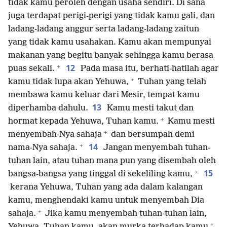
tidak kamu peroleh dengan usaha sendiri. Di sana
juga terdapat perigi-perigi yang tidak kamu gali, dan
ladang-ladang anggur serta ladang-ladang zaitun
yang tidak kamu usahakan. Kamu akan mempunyai
makanan yang begitu banyak sehingga kamu berasa
+
12
puas sekali.
Pada masa itu, berhati-hatilah agar
+
kamu tidak lupa akan Yehuwa,
Tuhan yang telah
membawa kamu keluar dari Mesir, tempat kamu
13
diperhamba dahulu.
Kamu mesti takut dan
+
hormat kepada Yehuwa, Tuhan kamu.
Kamu mesti
+
menyembah-Nya sahaja
dan bersumpah demi
+
14
nama-Nya sahaja.
Jangan menyembah tuhan-
tuhan lain, atau tuhan mana pun yang disembah oleh
+
15
bangsa-bangsa yang tinggal di sekeliling kamu,
kerana Yehuwa, Tuhan yang ada dalam kalangan
kamu, menghendaki kamu untuk menyembah Dia
+
sahaja.
Jika kamu menyembah tuhan-tuhan lain,
+
Yehuwa, Tuhan kamu, akan murka terhadap kamu