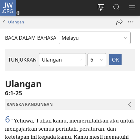
JW.ORG
Log
Masuk
Tukar
Cari
TU
(membuka
bahasa
JW.ORG
ME
Ulangan
tetingkap
laman
baharu)
web
BACA DALAM BAHASA
Bab
TUNJUKKAN
Buku
Bible
Ulangan
6:1-25
RANGKA KANDUNGAN
6
“Yehuwa, Tuhan kamu, memerintahkan aku untuk
mengajarkan semua perintah, peraturan, dan
ketetapan ini kepada kamu. Kamu mesti mematuhi