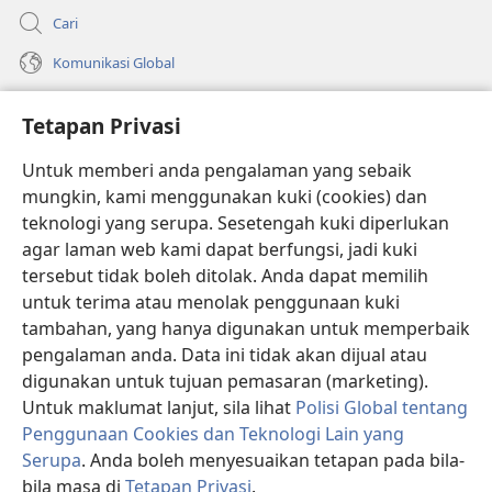
Cari
Komunikasi Global
Bantuan
Tetapan Privasi
Sumbangan
(membuka
Untuk memberi anda pengalaman yang sebaik
tetingkap
mungkin, kami menggunakan kuki (cookies) dan
baharu)
PERPUSTAKAAN DALAM TALIAN Watchtower
teknologi yang serupa. Sesetengah kuki diperlukan
(membuka
agar laman web kami dapat berfungsi, jadi kuki
tetingkap
®
JW Hub
baharu)
tersebut tidak boleh ditolak. Anda dapat memilih
(membuka
tetingkap
untuk terima atau menolak penggunaan kuki
®
JW Library
baharu)
tambahan, yang hanya digunakan untuk memperbaik
pengalaman anda. Data ini tidak akan dijual atau
®
Watchtower Library
digunakan untuk tujuan pemasaran (marketing).
Untuk maklumat lanjut, sila lihat
Polisi Global tentang
Penggunaan Cookies dan Teknologi Lain yang
Serupa
. Anda boleh menyesuaikan tetapan pada bila-
Copyright
© 2026 Watch Tower Bible and Tract Society of Pennsylvania.
bila masa di
Tetapan Privasi
.