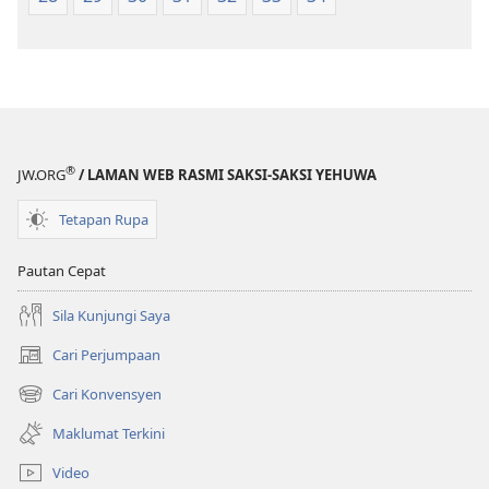
®
JW.ORG
/ LAMAN WEB RASMI SAKSI-SAKSI YEHUWA
Tetapan Rupa
Pautan Cepat
Sila Kunjungi Saya
Cari Perjumpaan
(membuka
tetingkap
Cari Konvensyen
(membuka
baharu)
tetingkap
Maklumat Terkini
baharu)
Video