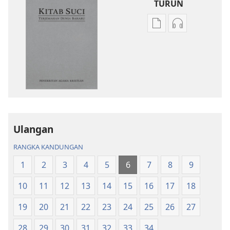
TURUN
Pilihan
Pilihan
untuk
untuk
memuat
memuat
turun
turun
bahan
audio
terbitan
Kitab
Kitab
Suci
Suci
Terjemahan
Terjemahan
Dunia
Ulangan
Dunia
Baharu
RANGKA KANDUNGAN
Baharu
1
2
3
4
5
6
7
8
9
10
11
12
13
14
15
16
17
18
19
20
21
22
23
24
25
26
27
28
29
30
31
32
33
34