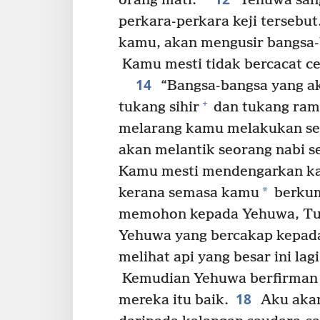
orang mati.
Yehuwa sang
perkara-perkara keji tersebu
kamu, akan mengusir bangsa-
Kamu mesti tidak bercacat c
14
“Bangsa-bangsa yang aka
+
tukang sihir
dan tukang ram
melarang kamu melakukan se
akan melantik seorang nabi s
Kamu mesti mendengarkan ka
*
kerana semasa kamu
berkum
memohon kepada Yehuwa, Tuh
Yehuwa yang bercakap kepada
melihat api yang besar ini lag
Kemudian Yehuwa berfirman k
18
mereka itu baik.
Aku akan