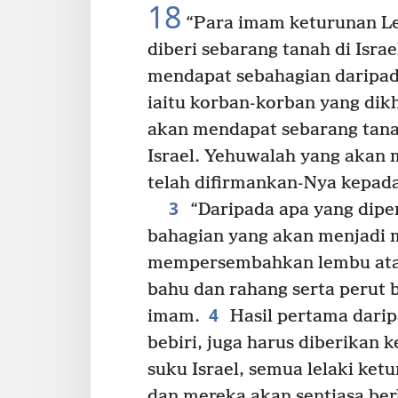
18
“Para imam keturunan Le
diberi sebarang tanah di Isra
mendapat sebahagian daripad
iaitu korban-korban yang dik
akan mendapat sebarang tana
Israel. Yehuwalah yang akan 
telah difirmankan-Nya kepad
3
“Daripada apa yang diper
bahagian yang akan menjadi m
mempersembahkan lembu atau 
bahu dan rahang serta perut 
4
imam.
Hasil pertama daripa
bebiri, juga harus diberikan 
suku Israel, semua lelaki ket
dan mereka akan sentiasa be