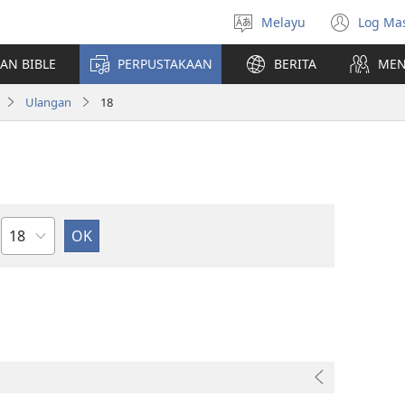
Melayu
Log Ma
Pilih
(me
Bahasa
teti
AN BIBLE
PERPUSTAKAAN
BERITA
MEN
baha
Ulangan
18
Bab