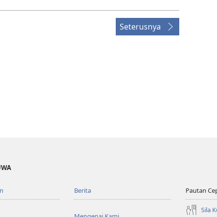
Seterusnya
UWA
n
Berita
Pautan Ce
Sila 
Mengenai Kami