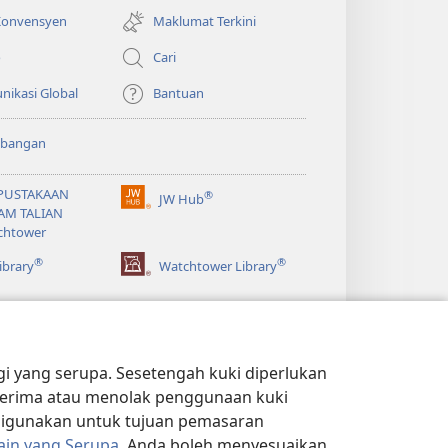
tetingkap
 Konvensyen
Maklumat Terkini
baharu)
o
Cari
ikasi Global
Bantuan
bangan
PUSTAKAAN
®
JW Hub
(membuka
AM TALIAN
tetingkap
chtower
baharu)
®
®
ibrary
Watchtower Library
 yang serupa. Sesetengah kuki diperlukan
k terima atau menolak penggunaan kuki
 digunakan untuk tujuan pemasaran
ain yang Serupa
. Anda boleh menyesuaikan