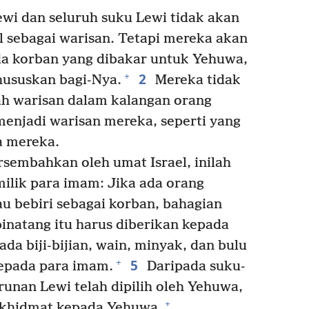
wi dan seluruh suku Lewi tidak akan
el sebagai warisan. Tetapi mereka akan
a korban yang dibakar untuk Yehuwa,
2
+
hususkan bagi-Nya.
Mereka tidak
h warisan dalam kalangan orang
menjadi warisan mereka, seperti yang
a mereka.
sembahkan oleh umat Israel, inilah
ilik para imam: Jika ada orang
bebiri sebagai korban, bahagian
binatang itu harus diberikan kepada
da biji-bijian, wain, minyak, dan bulu
5
+
kepada para imam.
Daripada suku-
urunan Lewi telah dipilih oleh Yehuwa,
+
rkhidmat kepada Yehuwa.