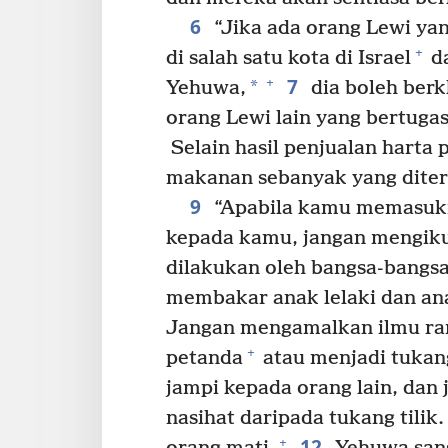
6
“Jika ada orang Lewi y
+
di salah satu kota di Israel
da
7
+
*
Yehuwa,
dia boleh ber
orang Lewi lain yang bertuga
Selain hasil penjualan harta
makanan sebanyak yang diteri
9
“Apabila kamu memasuki
kepada kamu, jangan mengiku
dilakukan oleh bangsa-bangsa 
membakar anak lelaki dan an
Jangan mengamalkan ilmu ra
+
petanda
atau menjadi tukang
jampi kepada orang lain, dan
nasihat daripada tukang tilik.
12
+