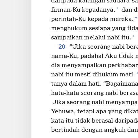
daripada kalangan saudara-s
+
firman-Ku kepadanya,
dan d
+
perintah-Ku kepada mereka.
menghukum sesiapa yang tida
+
sampaikan melalui nabi itu.
20
“‘Jika seorang nabi be
nama-Ku, padahal Aku tidak m
dia menyampaikan perkhabar
nabi itu mesti dihukum mati.
tanya dalam hati, “Bagaiman
kata-kata seorang nabi beras
Jika seorang nabi menyampa
Yehuwa, tetapi apa yang dika
kata itu tidak berasal daripa
bertindak dengan angkuh dan 