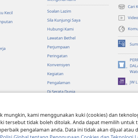
Cari
(membuka
Soalan Lazim
u Kecil
tetingkap
Vide
Sila Kunjungi Saya
baharu)
emputan
Komun
Hubungi Kami
Lawatan Bethel
Sum
Perjumpaan
(membuka
rja
tetingkap
Peringatan
baharu)
PER
Konvensyen
DAL
(membuka
Wat
Kegiatan
tetingkap
baharu)
JW L
Pengalaman
Di Serata Dunia
o
 mungkin, kami menggunakan kuki (cookies) dan teknologi
ible yang Dramatik
uki tersebut tidak boleh ditolak. Anda dapat memilih untu
rbaik pengalaman anda. Data ini tidak akan dijual atau
Polisi Global tentang Penggunaan Cookies dan Teknologi L