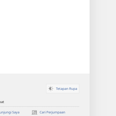
Tetapan Rupa
pat
Kunjungi Saya
Cari Perjumpaan
(membuka