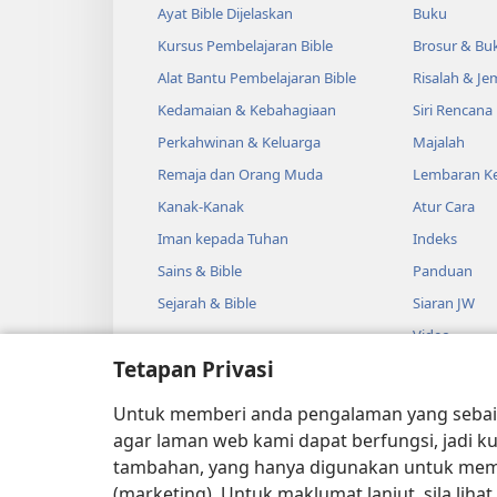
Ayat Bible Dijelaskan
Buku
Kursus Pembelajaran Bible
Brosur & Buk
Alat Bantu Pembelajaran Bible
Risalah & J
Kedamaian & Kebahagiaan
Siri Rencana
Perkahwinan & Keluarga
Majalah
Remaja dan Orang Muda
Lembaran Ke
Kanak-Kanak
Atur Cara
Iman kepada Tuhan
Indeks
Sains & Bible
Panduan
Sejarah & Bible
Siaran JW
Video
Tetapan Privasi
Muzik
Drama Audi
Untuk memberi anda pengalaman yang sebaik
Pembacaan B
agar laman web kami dapat berfungsi, jadi k
tambahan, yang hanya digunakan untuk mempe
(marketing). Untuk maklumat lanjut, sila lihat