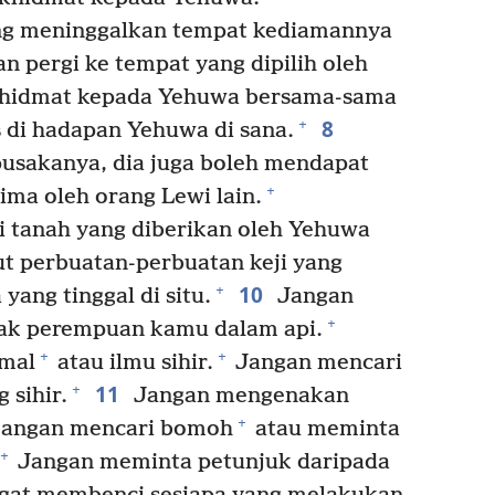
ang meninggalkan tempat kediamannya
n pergi ke tempat yang dipilih oleh
khidmat kepada Yehuwa bersama-sama
8
+
s di hadapan Yehuwa di sana.
 pusakanya, dia juga boleh mendapat
+
ma oleh orang Lewi lain.
 tanah yang diberikan oleh Yehuwa
t perbuatan-perbuatan keji yang
10
+
yang tinggal di situ.
Jangan
+
ak perempuan kamu dalam api.
+
+
mal
atau ilmu sihir.
Jangan mencari
11
+
 sihir.
Jangan mengenakan
+
 jangan mencari bomoh
atau meminta
+
Jangan meminta petunjuk daripada