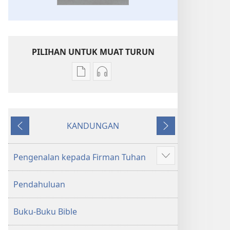
PILIHAN UNTUK MUAT TURUN
Pilihan
Pilihan
untuk
untuk
memuat
memuat
turun
turun
KANDUNGAN
bahan
audio
Sebelumnya
Seterusnya
terbitan
Kitab
Kitab
Suci
Pengenalan kepada Firman Tuhan
Tunjukkan
Suci
Terjemahan
lagi
Terjemahan
Dunia
Pendahuluan
Dunia
Baharu
Baharu
Buku-Buku Bible