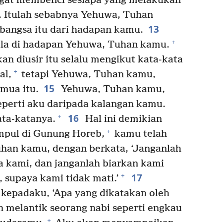
at membenci sesiapa yang melakukan
t. Itulah sebabnya Yehuwa, Tuhan
13
bangsa itu dari hadapan kamu.
+
ela di hadapan Yehuwa, Tuhan kamu.
n diusir itu selalu mengikut kata-kata
+
al,
tetapi Yehuwa, Tuhan kamu,
15
mua itu.
Yehuwa, Tuhan kamu,
eperti aku daripada kalangan kamu.
16
+
ta-katanya.
Hal ini demikian
+
pul di Gunung Horeb,
kamu telah
an kamu, dengan berkata, ‘Janganlah
 kami, dan janganlah biarkan kami
17
+
i, supaya kami tidak mati.’
epadaku, ‘Apa yang dikatakan oleh
 melantik seorang nabi seperti engkau
+