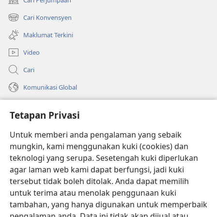
(membuka
tetingkap
Cari Konvensyen
(membuka
baharu)
tetingkap
Maklumat Terkini
baharu)
Video
Cari
Komunikasi Global
Bantuan
Tetapan Privasi
Sumbangan
(membuka
Untuk memberi anda pengalaman yang sebaik
tetingkap
mungkin, kami menggunakan kuki (cookies) dan
baharu)
PERPUSTAKAAN DALAM TALIAN Watchtower
teknologi yang serupa. Sesetengah kuki diperlukan
(membuka
agar laman web kami dapat berfungsi, jadi kuki
tetingkap
®
JW Hub
baharu)
tersebut tidak boleh ditolak. Anda dapat memilih
(membuka
tetingkap
untuk terima atau menolak penggunaan kuki
®
JW Library
baharu)
tambahan, yang hanya digunakan untuk memperbaik
pengalaman anda. Data ini tidak akan dijual atau