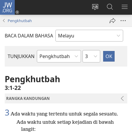
JW.ORG
Log
Masuk
Tukar
Cari
TU
(membuka
bahasa
JW.ORG
ME
Pengkhutbah
tetingkap
laman
baharu)
web
BACA DALAM BAHASA
Bab
TUNJUKKAN
Buku
Bible
Pengkhutbah
3:1-22
RANGKA KANDUNGAN
3
Ada waktu yang tertentu untuk segala sesuatu.
Ada waktu untuk setiap kejadian di bawah
langit: