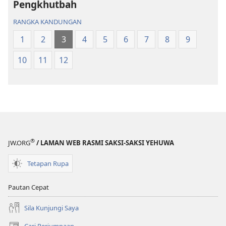
Terjemahan
Dunia
Pengkhutbah
Dunia
Baharu
RANGKA KANDUNGAN
Baharu
1
2
3
4
5
6
7
8
9
10
11
12
®
JW.ORG
/ LAMAN WEB RASMI SAKSI-SAKSI YEHUWA
Tetapan Rupa
Pautan Cepat
Sila Kunjungi Saya
Cari Perjumpaan