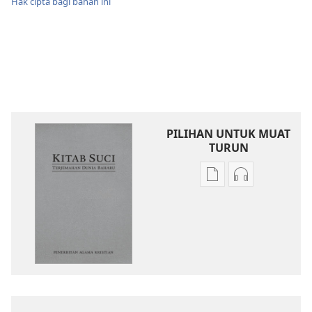
Hak cipta bagi bahan ini
PILIHAN UNTUK MUAT
TURUN
Pilihan
Pilihan
untuk
untuk
memuat
memuat
turun
turun
bahan
audio
terbitan
Kitab
Kitab
Suci
Suci
Terjemahan