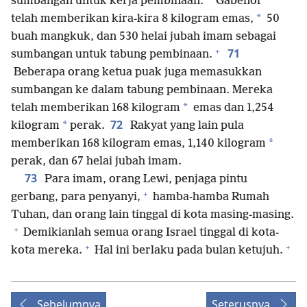
*
sumbangan untuk kerja pembinaan.
Gabenor
*
telah memberikan kira-kira 8 kilogram emas,
50
buah mangkuk, dan 530 helai jubah imam sebagai
+
71
sumbangan untuk tabung pembinaan.
Beberapa orang ketua puak juga memasukkan
sumbangan ke dalam tabung pembinaan. Mereka
*
telah memberikan 168 kilogram
emas dan 1,254
72
*
kilogram
perak.
Rakyat yang lain pula
*
memberikan 168 kilogram emas, 1,140 kilogram
perak, dan 67 helai jubah imam.
73
Para imam, orang Lewi, penjaga pintu
+
gerbang, para penyanyi,
hamba-hamba Rumah
Tuhan, dan orang lain tinggal di kota masing-masing.
+
Demikianlah semua orang Israel tinggal di kota-
+
+
kota mereka.
Hal ini berlaku pada bulan ketujuh.
Sebelumnya
Seterusnya