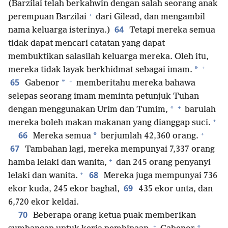
(Barzilai telah berkahwin dengan salah seorang anak
+
perempuan Barzilai
dari Gilead, dan mengambil
64
nama keluarga isterinya.)
Tetapi mereka semua
tidak dapat mencari catatan yang dapat
membuktikan salasilah keluarga mereka. Oleh itu,
+
*
mereka tidak layak berkhidmat sebagai imam.
+
65
*
Gabenor
memberitahu mereka bahawa
selepas seorang imam meminta petunjuk Tuhan
+
*
dengan menggunakan Urim dan Tumim,
barulah
+
mereka boleh makan makanan yang dianggap suci.
+
66
*
Mereka semua
berjumlah 42,360 orang.
67
Tambahan lagi, mereka mempunyai 7,337 orang
+
hamba lelaki dan wanita,
dan 245 orang penyanyi
+
68
lelaki dan wanita.
Mereka juga mempunyai 736
69
ekor kuda, 245 ekor baghal,
435 ekor unta, dan
6,720 ekor keldai.
70
Beberapa orang ketua puak memberikan
+