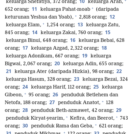
+
10
keluarga Shefatiya, 372 orang;
keluarga Arah,
+
11
652 orang;
keluarga Pahat-moab
(daripada
+
12
keturunan Yeshua dan Yoab),
2,818 orang;
+
13
keluarga Elam,
1,254 orang;
keluarga Zatu,
14
15
845 orang;
keluarga Zakai, 760 orang;
16
keluarga Binui, 648 orang;
keluarga Bebai, 628
17
18
orang;
keluarga Azgad, 2,322 orang;
19
keluarga Adonikam, 667 orang;
keluarga
20
Bigwai, 2,067 orang;
keluarga Adin, 655 orang;
21
22
keluarga Ater (daripada Hizkia), 98 orang;
23
keluarga Hasum, 328 orang;
keluarga Bezai, 324
24
25
orang;
keluarga Harif, 112 orang;
keluarga
+
26
Gibeon,
95 orang;
penduduk Betlehem dan
+
27
Netofa, 188 orang;
penduduk Anatot,
128
28
29
orang;
penduduk Beth-azmawet, 42 orang;
+
+
penduduk Kiryat-yearim,
Kefira, dan Beerot,
743
+
30
orang;
penduduk Rama dan Geba,
621 orang;
+
31
32
penduduk Mikhmas,
122 orang;
penduduk