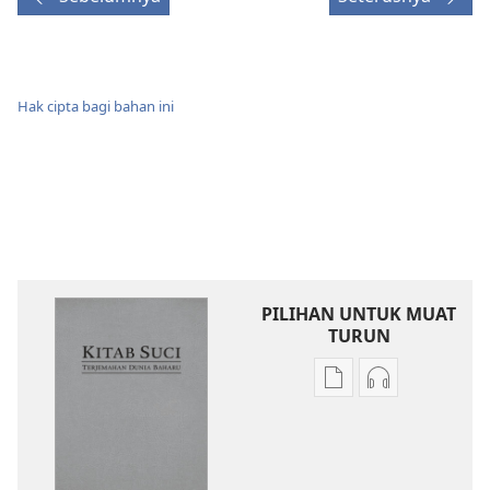
Hak cipta bagi bahan ini
PILIHAN UNTUK MUAT
TURUN
Pilihan
Pilihan
untuk
untuk
memuat
memuat
turun
turun