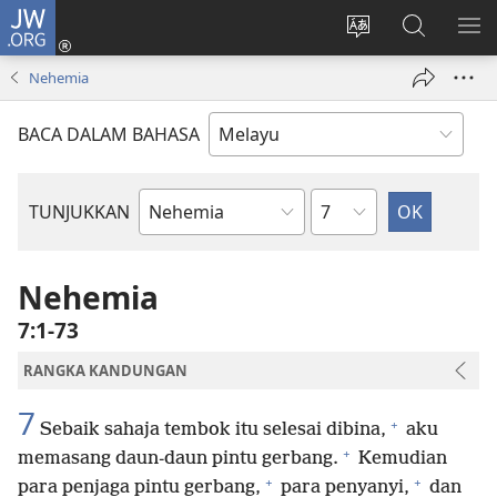
JW.ORG
Log
Masuk
Tukar
Cari
TU
(membuka
bahasa
JW.ORG
ME
Nehemia
tetingkap
laman
baharu)
web
BACA DALAM BAHASA
Bab
TUNJUKKAN
Buku
Bible
Nehemia
7:1-73
RANGKA KANDUNGAN
7
+
Sebaik sahaja tembok itu selesai dibina,
aku
+
memasang daun-daun pintu gerbang.
Kemudian
+
+
para penjaga pintu gerbang,
para penyanyi,
dan