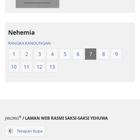
bahan
audio
terbitan
Kitab
Kitab
Suci
Suci
Terjemahan
Terjemahan
Dunia
Nehemia
Dunia
Baharu
RANGKA KANDUNGAN
Baharu
1
2
3
4
5
6
7
8
9
10
11
12
13
®
JW.ORG
/ LAMAN WEB RASMI SAKSI-SAKSI YEHUWA
Tetapan Rupa