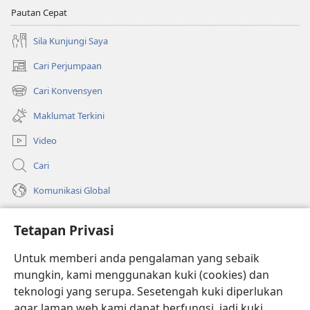
Pautan Cepat
Sila Kunjungi Saya
Cari Perjumpaan
(membuka
tetingkap
Cari Konvensyen
(membuka
baharu)
tetingkap
Maklumat Terkini
baharu)
Video
Cari
Komunikasi Global
Bantuan
Tetapan Privasi
Sumbangan
(membuka
Untuk memberi anda pengalaman yang sebaik
tetingkap
mungkin, kami menggunakan kuki (cookies) dan
baharu)
PERPUSTAKAAN DALAM TALIAN Watchtower
teknologi yang serupa. Sesetengah kuki diperlukan
(membuka
agar laman web kami dapat berfungsi, jadi kuki
tetingkap