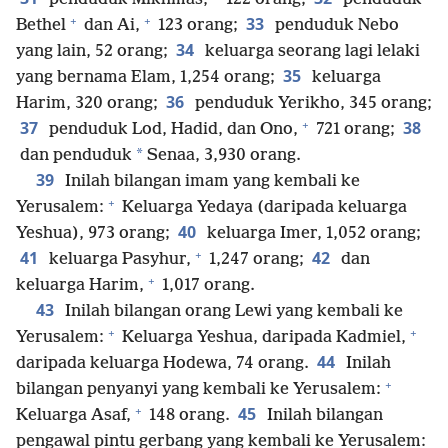
+
+
33
Bethel
dan Ai,
123 orang;
penduduk Nebo
34
yang lain, 52 orang;
keluarga seorang lagi lelaki
35
yang bernama Elam, 1,254 orang;
keluarga
36
Harim, 320 orang;
penduduk Yerikho, 345 orang;
+
37
38
penduduk Lod, Hadid, dan Ono,
721 orang;
*
dan penduduk
Senaa, 3,930 orang.
39
Inilah bilangan imam yang kembali ke
+
Yerusalem:
Keluarga Yedaya (daripada keluarga
40
Yeshua), 973 orang;
keluarga Imer, 1,052 orang;
+
41
42
keluarga Pasyhur,
1,247 orang;
dan
+
keluarga Harim,
1,017 orang.
43
Inilah bilangan orang Lewi yang kembali ke
+
+
Yerusalem:
Keluarga Yeshua, daripada Kadmiel,
44
daripada keluarga Hodewa, 74 orang.
Inilah
+
bilangan penyanyi yang kembali ke Yerusalem:
+
45
Keluarga Asaf,
148 orang.
Inilah bilangan
pengawal pintu gerbang yang kembali ke Yerusalem: