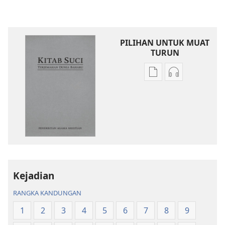
PILIHAN UNTUK MUAT
TURUN
Pilihan
Pilihan
untuk
untuk
memuat
memuat
turun
turun
bahan
audio
terbitan
Kitab
Kitab
Suci
Suci
Terjemahan
Terjemahan
Dunia
Kejadian
Dunia
Baharu
RANGKA KANDUNGAN
Baharu
1
2
3
4
5
6
7
8
9