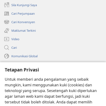
Sila Kunjungi Saya
Cari Perjumpaan
(membuka
tetingkap
Cari Konvensyen
(membuka
baharu)
tetingkap
Maklumat Terkini
baharu)
Video
Cari
Komunikasi Global
Bantuan
Tetapan Privasi
Sumbangan
(membuka
Untuk memberi anda pengalaman yang sebaik
tetingkap
mungkin, kami menggunakan kuki (cookies) dan
baharu)
PERPUSTAKAAN DALAM TALIAN Watchtower
teknologi yang serupa. Sesetengah kuki diperlukan
(membuka
agar laman web kami dapat berfungsi, jadi kuki
tetingkap
®
JW Hub
baharu)
tersebut tidak boleh ditolak. Anda dapat memilih
(membuka