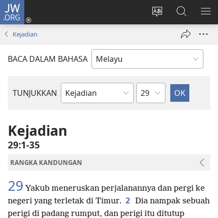
JW.ORG
Log
Masuk
Tukar
Cari
TU
(membuka
bahasa
JW.ORG
ME
Kejadian
tetingkap
laman
baharu)
web
BACA DALAM BAHASA
Bab
TUNJUKKAN
Buku
Bible
Kejadian
29:1-35
RANGKA KANDUNGAN
29
Yakub meneruskan perjalanannya dan pergi ke
2
negeri yang terletak di Timur.
Dia nampak sebuah
perigi di padang rumput, dan perigi itu ditutup