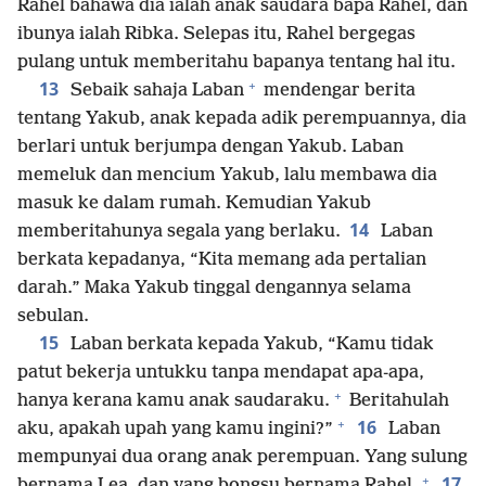
Rahel bahawa dia ialah anak saudara bapa Rahel, dan
ibunya ialah Ribka. Selepas itu, Rahel bergegas
pulang untuk memberitahu bapanya tentang hal itu.
+
13
Sebaik sahaja Laban
mendengar berita
tentang Yakub, anak kepada adik perempuannya, dia
berlari untuk berjumpa dengan Yakub. Laban
memeluk dan mencium Yakub, lalu membawa dia
masuk ke dalam rumah. Kemudian Yakub
14
memberitahunya segala yang berlaku.
Laban
berkata kepadanya, “Kita memang ada pertalian
darah.” Maka Yakub tinggal dengannya selama
sebulan.
15
Laban berkata kepada Yakub, “Kamu tidak
patut bekerja untukku tanpa mendapat apa-apa,
+
hanya kerana kamu anak saudaraku.
Beritahulah
+
16
aku, apakah upah yang kamu ingini?”
Laban
mempunyai dua orang anak perempuan. Yang sulung
+
17
bernama Lea, dan yang bongsu bernama Rahel.