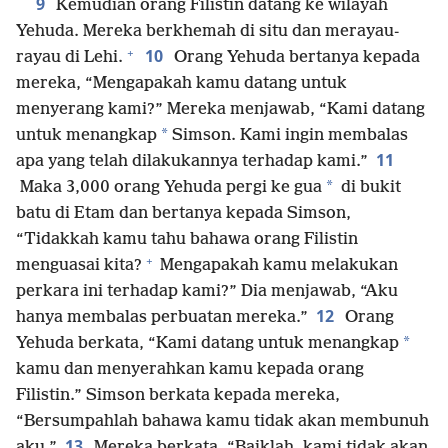
9
Kemudian orang Filistin datang ke wilayah
Yehuda. Mereka berkhemah di situ dan merayau-
+
10
rayau di Lehi.
Orang Yehuda bertanya kepada
mereka, “Mengapakah kamu datang untuk
menyerang kami?” Mereka menjawab, “Kami datang
*
untuk menangkap
Simson. Kami ingin membalas
11
apa yang telah dilakukannya terhadap kami.”
*
Maka 3,000 orang Yehuda pergi ke gua
di bukit
batu di Etam dan bertanya kepada Simson,
“Tidakkah kamu tahu bahawa orang Filistin
+
menguasai kita?
Mengapakah kamu melakukan
perkara ini terhadap kami?” Dia menjawab, “Aku
12
hanya membalas perbuatan mereka.”
Orang
*
Yehuda berkata, “Kami datang untuk menangkap
kamu dan menyerahkan kamu kepada orang
Filistin.” Simson berkata kepada mereka,
“Bersumpahlah bahawa kamu tidak akan membunuh
13
aku.”
Mereka berkata, “Baiklah, kami tidak akan