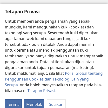
Bantuan
Tetapan Privasi
Sumbangan
(membuka
Untuk memberi anda pengalaman yang sebaik
tetingkap
mungkin, kami menggunakan kuki (cookies) dan
baharu)
PERPUSTAKAAN DALAM TALIAN Watchtower
teknologi yang serupa. Sesetengah kuki diperlukan
(membuka
agar laman web kami dapat berfungsi, jadi kuki
tetingkap
®
JW Hub
baharu)
tersebut tidak boleh ditolak. Anda dapat memilih
(membuka
tetingkap
untuk terima atau menolak penggunaan kuki
®
JW Library
baharu)
tambahan, yang hanya digunakan untuk memperbaik
pengalaman anda. Data ini tidak akan dijual atau
®
Watchtower Library
digunakan untuk tujuan pemasaran (marketing).
Untuk maklumat lanjut, sila lihat
Polisi Global tentang
Penggunaan Cookies dan Teknologi Lain yang
Serupa
. Anda boleh menyesuaikan tetapan pada bila-
Copyright
© 2026 Watch Tower Bible and Tract Society of Pennsylvania.
bila masa di
Tetapan Privasi
.
P
SYARAT PENGGUNAAN
|
POLISI PRIVASI
|
TETAPAN PRIVASI
K
Terima
Menolak
Suaikan