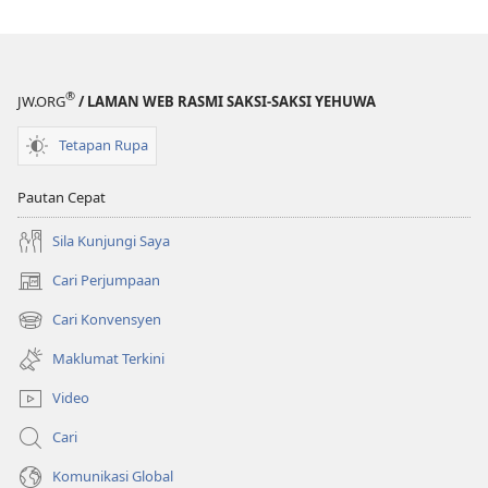
®
JW.ORG
/ LAMAN WEB RASMI SAKSI-SAKSI YEHUWA
Tetapan Rupa
Pautan Cepat
Sila Kunjungi Saya
Cari Perjumpaan
(membuka
tetingkap
Cari Konvensyen
(membuka
baharu)
tetingkap
Maklumat Terkini
baharu)
Video
Cari
Komunikasi Global