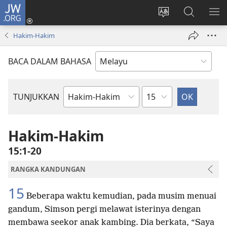
JW.ORG
Log
Masuk
Tukar
Cari
TU
(membuka
bahasa
JW.ORG
ME
Hakim-Hakim
tetingkap
laman
baharu)
web
BACA DALAM BAHASA
Bab
TUNJUKKAN
Buku
Bible
Hakim-Hakim
15:1-20
RANGKA KANDUNGAN
15
Beberapa waktu kemudian, pada musim menuai
gandum, Simson pergi melawat isterinya dengan
membawa seekor anak kambing. Dia berkata, “Saya