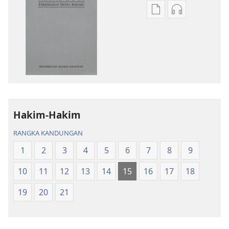
Pilihan
Pilihan
untuk
untuk
memuat
memuat
turun
turun
bahan
audio
terbitan
Kitab
Kitab
Suci
Suci
Terjemahan
Terjemahan
Dunia
Hakim-Hakim
Dunia
Baharu
RANGKA KANDUNGAN
Baharu
1
2
3
4
5
6
7
8
9
10
11
12
13
14
15
16
17
18
19
20
21