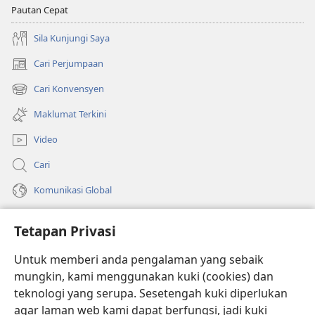
Pautan Cepat
Sila Kunjungi Saya
Cari Perjumpaan
(membuka
tetingkap
Cari Konvensyen
(membuka
baharu)
tetingkap
Maklumat Terkini
baharu)
Video
Cari
Komunikasi Global
Bantuan
Tetapan Privasi
Sumbangan
(membuka
Untuk memberi anda pengalaman yang sebaik
tetingkap
mungkin, kami menggunakan kuki (cookies) dan
baharu)
PERPUSTAKAAN DALAM TALIAN Watchtower
teknologi yang serupa. Sesetengah kuki diperlukan
(membuka
agar laman web kami dapat berfungsi, jadi kuki
tetingkap