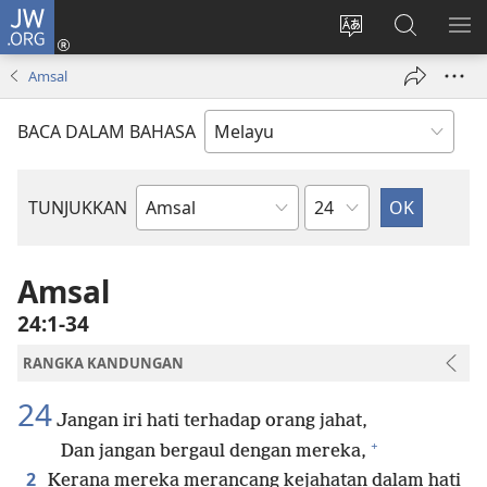
JW.ORG
Log
Masuk
Tukar
Cari
TU
(membuka
bahasa
JW.ORG
ME
Amsal
tetingkap
laman
baharu)
web
BACA DALAM BAHASA
Bab
TUNJUKKAN
Buku
Bible
Amsal
24:1-34
RANGKA KANDUNGAN
24
Jangan iri hati terhadap orang jahat,
+
Dan jangan bergaul dengan mereka,
2
Kerana mereka merancang kejahatan dalam hati