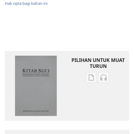
Hak cipta bagi bahan ini
PILIHAN UNTUK MUAT
TURUN
Pilihan
Pilihan
untuk
untuk
memuat
memuat
turun
turun
bahan
audio
terbitan
Kitab
Kitab
Suci
Suci
Terjemahan