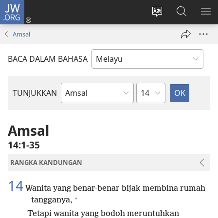
JW.ORG
Log
Masuk
Tukar
Cari
TU
(membuka
bahasa
JW.ORG
ME
Amsal
tetingkap
laman
baharu)
web
BACA DALAM BAHASA
Bab
TUNJUKKAN
Buku
Bible
Amsal
14:1-35
RANGKA KANDUNGAN
14
Wanita yang benar-benar bijak membina rumah
+
tangganya,
Tetapi wanita yang bodoh meruntuhkan