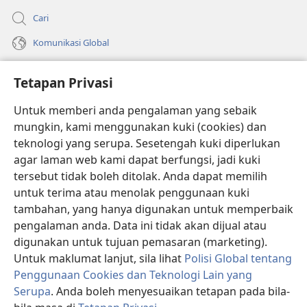
Cari
Komunikasi Global
Bantuan
Tetapan Privasi
Sumbangan
(membuka
Untuk memberi anda pengalaman yang sebaik
tetingkap
mungkin, kami menggunakan kuki (cookies) dan
baharu)
PERPUSTAKAAN DALAM TALIAN Watchtower
teknologi yang serupa. Sesetengah kuki diperlukan
(membuka
agar laman web kami dapat berfungsi, jadi kuki
tetingkap
®
JW Hub
baharu)
tersebut tidak boleh ditolak. Anda dapat memilih
(membuka
tetingkap
untuk terima atau menolak penggunaan kuki
®
JW Library
baharu)
tambahan, yang hanya digunakan untuk memperbaik
pengalaman anda. Data ini tidak akan dijual atau
®
Watchtower Library
digunakan untuk tujuan pemasaran (marketing).
Untuk maklumat lanjut, sila lihat
Polisi Global tentang
Penggunaan Cookies dan Teknologi Lain yang
Serupa
. Anda boleh menyesuaikan tetapan pada bila-
Copyright
© 2026 Watch Tower Bible and Tract Society of Pennsylvania.