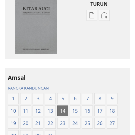
TURUN
Pilihan
Pilihan
untuk
untuk
memuat
memuat
turun
turun
bahan
audio
terbitan
Kitab
Kitab
Suci
Suci
Terjemahan
Terjemahan
Dunia
Amsal
Dunia
Baharu
RANGKA KANDUNGAN
Baharu
1
2
3
4
5
6
7
8
9
10
11
12
13
14
15
16
17
18
19
20
21
22
23
24
25
26
27