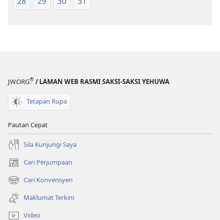
28
29
30
31
®
JW.ORG
/ LAMAN WEB RASMI SAKSI-SAKSI YEHUWA
Tetapan Rupa
Pautan Cepat
Sila Kunjungi Saya
Cari Perjumpaan
(membuka
tetingkap
Cari Konvensyen
(membuka
baharu)
tetingkap
Maklumat Terkini
baharu)
Video