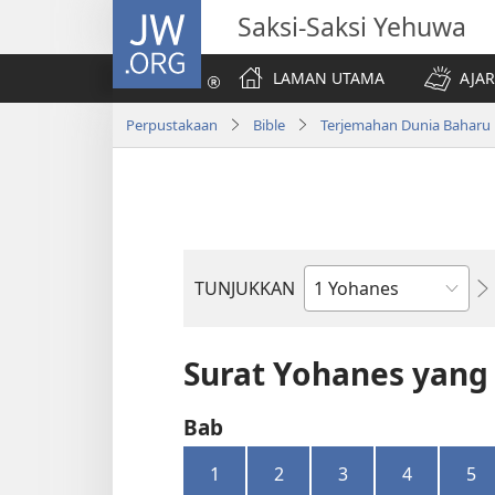
JW.ORG
Saksi-Saksi Yehuwa
LAMAN UTAMA
AJAR
Perpustakaan
Bible
Terjemahan Dunia Baharu
TUNJUKKAN
Buku
Bible
Surat Yohanes yang
Bab
1
2
3
4
5