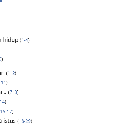
n hidup
(
1-4
)
0
)
an
(
1, 2
)
-11
)
aru
(
7, 8
)
14
)
15-17
)
ristus
(
18-29
)