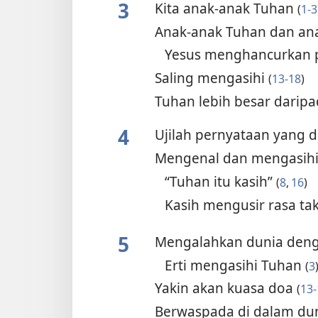
3
Kita anak-anak Tuhan
(
1-3
Anak-anak Tuhan dan ana
Yesus menghancurkan p
Saling mengasihi
(
13-18
)
Tuhan lebih besar daripa
4
Ujilah pernyataan yang d
Mengenal dan mengasih
“Tuhan itu kasih”
(
8
,
16
)
Kasih mengusir rasa ta
5
Mengalahkan dunia deng
Erti mengasihi Tuhan
(
3
Yakin akan kuasa doa
(
13-
Berwaspada di dalam dun