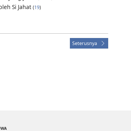
oleh Si Jahat
(
19
)
Seterusnya
UWA