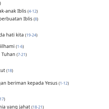
)
k-anak Iblis
(
4-12
)
erbuatan Iblis
(
8
)
da hati kita
(
19-24
)
iilhami
(
1-6
)
i Tuhan
(
7-21
)
kut
(
18
)
an beriman kepada Yesus
(
1-12
)
)
17
)
ia yang jahat
(
18-21
)