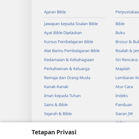
Ajaran Bible
Perpustakaa
Jawapan kepada Soalan Bible
Bible
Ayat Bible Dijelaskan
Buku
Kursus Pembelajaran Bible
Brosur & Buk
Alat Bantu Pembelajaran Bible
Risalah & J
Kedamaian & Kebahagiaan
Siri Rencana
Perkahwinan & Keluarga
Majalah
Remaja dan Orang Muda
Lembaran Ke
Kanak-Kanak
Atur Cara
Iman kepada Tuhan
Indeks
Sains & Bible
Panduan
Sejarah & Bible
Siaran JW
Video
Tetapan Privasi
Muzik