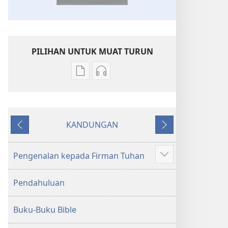
PILIHAN UNTUK MUAT TURUN
Pilihan
Pilihan
untuk
untuk
memuat
memuat
turun
turun
KANDUNGAN
bahan
audio
Sebelumnya
Seterusnya
terbitan
Kitab
Kitab
Suci
Pengenalan kepada Firman Tuhan
Tunjukkan
Suci
Terjemahan
lagi
Terjemahan
Dunia
Pendahuluan
Dunia
Baharu
Baharu
Buku-Buku Bible