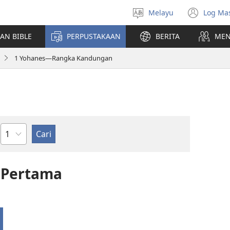
Melayu
Log Ma
Pilih
(me
Bahasa
teti
AN BIBLE
PERPUSTAKAAN
BERITA
MEN
baha
1 Yohanes—Rangka Kandungan
Bab
 Pertama