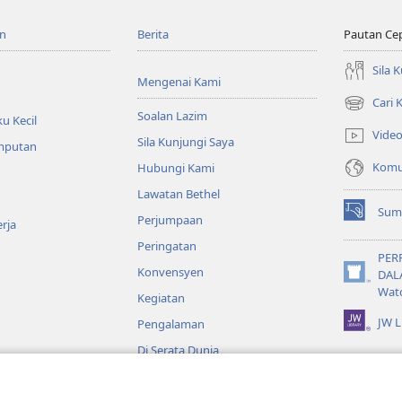
n
Berita
Pautan Ce
Sila 
Mengenai Kami
Cari
(membuka
Soalan Lazim
u Kecil
tetingkap
Vide
Sila Kunjungi Saya
baharu)
emputan
Komun
Hubungi Kami
Lawatan Bethel
Sum
Perjumpaan
(membuka
rja
tetingkap
Peringatan
baharu)
PER
Konvensyen
DAL
(membuka
Wat
Kegiatan
tetingkap
baharu)
JW L
Pengalaman
Di Serata Dunia