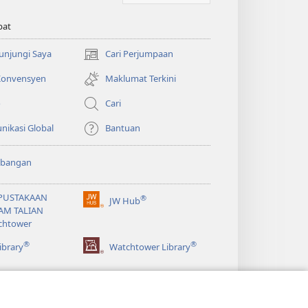
pat
Kunjungi Saya
Cari Perjumpaan
(membuka
tetingkap
 Konvensyen
Maklumat Terkini
baharu)
o
Cari
ikasi Global
Bantuan
bangan
PUSTAKAAN
®
JW Hub
(membuka
AM TALIAN
tetingkap
chtower
baharu)
®
®
ibrary
Watchtower Library