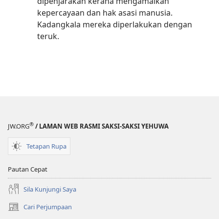
dipenjarakan kerana mengamalkan
kepercayaan dan hak asasi manusia.
Kadangkala mereka diperlakukan dengan
teruk.
®
JW.ORG
/ LAMAN WEB RASMI SAKSI-SAKSI YEHUWA
Tetapan Rupa
Pautan Cepat
Sila Kunjungi Saya
Cari Perjumpaan
(membuka