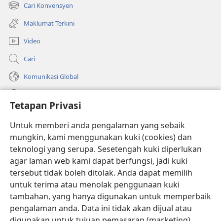
tetingkap
Cari Konvensyen
(membuka
baharu)
tetingkap
Maklumat Terkini
baharu)
Video
Cari
Komunikasi Global
Bantuan
Tetapan Privasi
Sumbangan
(membuka
Untuk memberi anda pengalaman yang sebaik
tetingkap
mungkin, kami menggunakan kuki (cookies) dan
baharu)
PERPUSTAKAAN DALAM TALIAN Watchtower
teknologi yang serupa. Sesetengah kuki diperlukan
(membuka
agar laman web kami dapat berfungsi, jadi kuki
tetingkap
®
JW Hub
baharu)
tersebut tidak boleh ditolak. Anda dapat memilih
(membuka
tetingkap
untuk terima atau menolak penggunaan kuki
®
JW Library
baharu)
tambahan, yang hanya digunakan untuk memperbaik
pengalaman anda. Data ini tidak akan dijual atau
®
Watchtower Library
digunakan untuk tujuan pemasaran (marketing).