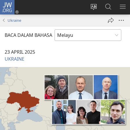
JW.ORG
Log
Masuk
Tukar
Cari
TU
(membuka
bahasa
JW.ORG
ME
Ukraine
tetingkap
laman
baharu)
web
BACA DALAM BAHASA
23 APRIL 2025
UKRAINE