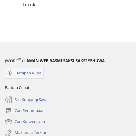
teruk.
®
JW.ORG
/ LAMAN WEB RASMI SAKSI-SAKSI YEHUWA
Tetapan Rupa
Pautan Cepat
Sila Kunjungi Saya
Cari Perjumpaan
(membuka
tetingkap
Cari Konvensyen
(membuka
baharu)
tetingkap
Maklumat Terkini
baharu)