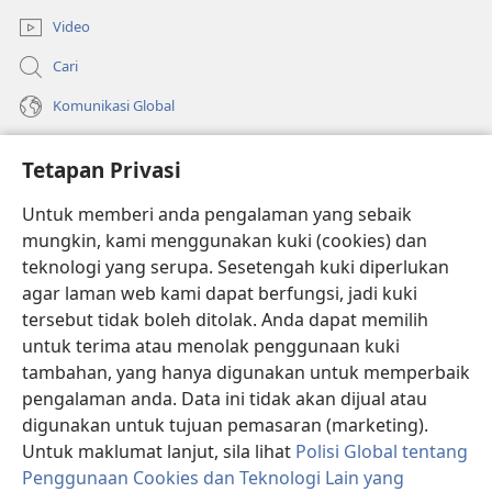
Video
Cari
Komunikasi Global
Bantuan
Tetapan Privasi
Sumbangan
(membuka
Untuk memberi anda pengalaman yang sebaik
tetingkap
mungkin, kami menggunakan kuki (cookies) dan
baharu)
PERPUSTAKAAN DALAM TALIAN Watchtower
teknologi yang serupa. Sesetengah kuki diperlukan
(membuka
agar laman web kami dapat berfungsi, jadi kuki
tetingkap
®
JW Hub
baharu)
tersebut tidak boleh ditolak. Anda dapat memilih
(membuka
tetingkap
untuk terima atau menolak penggunaan kuki
®
JW Library
baharu)
tambahan, yang hanya digunakan untuk memperbaik
pengalaman anda. Data ini tidak akan dijual atau
®
Watchtower Library
digunakan untuk tujuan pemasaran (marketing).
Untuk maklumat lanjut, sila lihat
Polisi Global tentang
Penggunaan Cookies dan Teknologi Lain yang