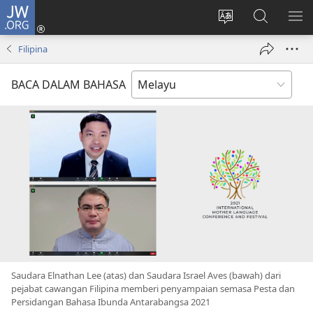
JW.ORG
Log
Masuk
Tukar
Cari
TU
(membuka
bahasa
JW.ORG
ME
Filipina
tetingkap
laman
baharu)
web
BACA DALAM BAHASA
Saudara Elnathan Lee (atas) dan Saudara Israel Aves (bawah) dari
pejabat cawangan Filipina memberi penyampaian semasa Pesta dan
Persidangan Bahasa Ibunda Antarabangsa 2021