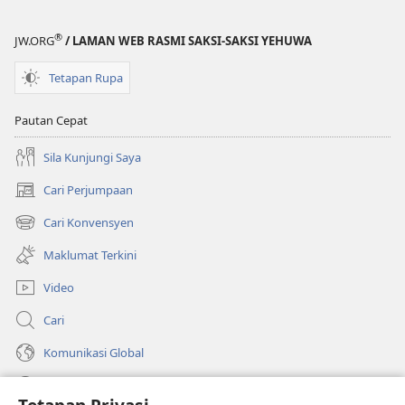
®
JW.ORG
/ LAMAN WEB RASMI SAKSI-SAKSI YEHUWA
Tetapan Rupa
Pautan Cepat
Sila Kunjungi Saya
Cari Perjumpaan
(membuka
tetingkap
Cari Konvensyen
(membuka
baharu)
tetingkap
Maklumat Terkini
baharu)
Video
Cari
Komunikasi Global
Bantuan