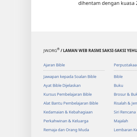
dihentam dengan kuasa 20
®
JW.ORG
/ LAMAN WEB RASMI SAKSI-SAKSI YEH
Ajaran Bible
Perpustakaa
Jawapan kepada Soalan Bible
Bible
Ayat Bible Dijelaskan
Buku
Kursus Pembelajaran Bible
Brosur & Buk
Alat Bantu Pembelajaran Bible
Risalah & J
Kedamaian & Kebahagiaan
Siri Rencana
Perkahwinan & Keluarga
Majalah
Remaja dan Orang Muda
Lembaran Ke