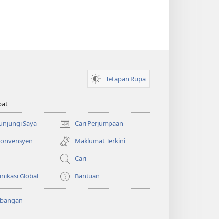
Tetapan Rupa
pat
Kunjungi Saya
Cari Perjumpaan
(membuka
tetingkap
 Konvensyen
Maklumat Terkini
baharu)
o
Cari
ikasi Global
Bantuan
bangan