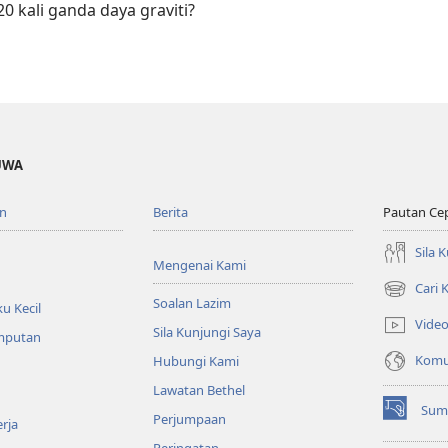
 kali ganda daya graviti?
UWA
n
Berita
Pautan Ce
Sila 
Mengenai Kami
Cari
(membuka
Soalan Lazim
u Kecil
tetingkap
Vide
Sila Kunjungi Saya
baharu)
emputan
Komun
Hubungi Kami
Lawatan Bethel
Sum
Perjumpaan
(membuka
rja
tetingkap
Peringatan