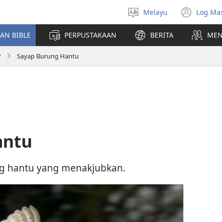
Melayu
Log Ma
Pilih
(me
Bahasa
teti
AN BIBLE
PERPUSTAKAAN
BERITA
MEN
baha
?
Sayap Burung Hantu
antu
rung hantu yang menakjubkan.