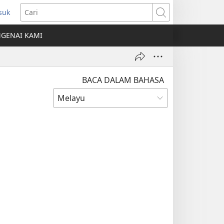
suk
mbuka
Cari
ngkap
GENAI KAMI
ru)
BACA DALAM BAHASA