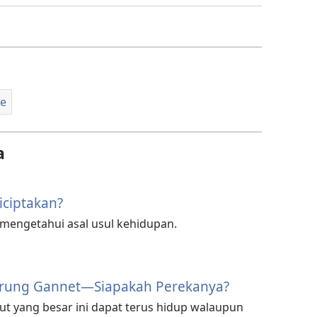
untuk
memuat
turun
video
le
a
ciptakan?
 mengetahui asal usul kehidupan.
rung Gannet—Siapakah Perekanya?
t yang besar ini dapat terus hidup walaupun