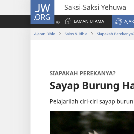
JW.ORG
Saksi-Saksi Yehuwa
LAMAN UTAMA
AJAR
Ajaran Bible
Sains & Bible
Siapakah Perekanya
SIAPAKAH PEREKANYA?
Sayap Burung H
Pelajarilah ciri-ciri sayap bu