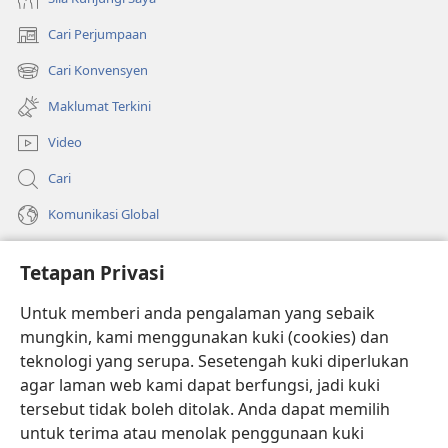
Cari Perjumpaan
(membuka
tetingkap
Cari Konvensyen
(membuka
baharu)
tetingkap
Maklumat Terkini
baharu)
Video
Cari
Komunikasi Global
Bantuan
Tetapan Privasi
Sumbangan
(membuka
Untuk memberi anda pengalaman yang sebaik
tetingkap
mungkin, kami menggunakan kuki (cookies) dan
baharu)
PERPUSTAKAAN DALAM TALIAN Watchtower
teknologi yang serupa. Sesetengah kuki diperlukan
(membuka
agar laman web kami dapat berfungsi, jadi kuki
tetingkap
®
JW Hub
baharu)
tersebut tidak boleh ditolak. Anda dapat memilih
(membuka
tetingkap
untuk terima atau menolak penggunaan kuki
®
JW Library