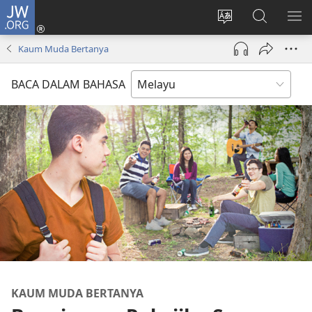
JW.ORG
Log
Masuk
Tukar
Cari
TU
(membuka
bahasa
JW.ORG
ME
Kaum Muda Bertanya
tetingkap
laman
baharu)
web
BACA DALAM BAHASA
KAUM MUDA BERTANYA