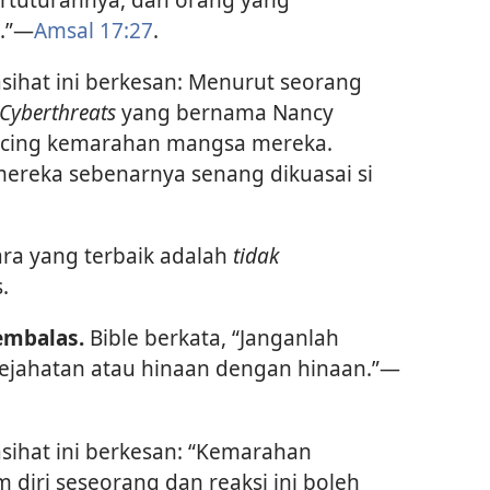
.”​—
Amsal 17:27
.
asihat ini berkesan: Menurut seorang
Cyberthreats
yang bernama Nancy
ancing kemarahan mangsa mereka.
mereka sebenarnya senang dikuasai si
ra yang terbaik adalah
tidak
.
embalas.
Bible berkata, “Janganlah
jahatan atau hinaan dengan hinaan.”​—
asihat ini berkesan: “Kemarahan
iri seseorang dan reaksi ini boleh