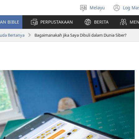
Melayu
Log Ma
Pilih
(me
Bahasa
teti
AN BIBLE
PERPUSTAKAAN
BERITA
MEN
baha
da Bertanya
Bagaimanakah jika Saya Dibuli dalam Dunia Siber?