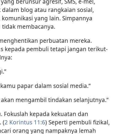
yang berunsur agresif, SMS, e-mel,
dalam blog atau rangkaian sosial,
 komunikasi yang lain. Simpannya
u tidak membacanya.
 menghentikan perbuatan mereka.
 kepada pembuli tetapi jangan terikut-
lnya:
i.”
amu papar dalam sosial media.”
ya akan mengambil tindakan selanjutnya.”
u. Fokuslah kepada kekuatan dan
 (
2 Korintus 11:6
) Seperti pembuli fizikal,
ncari orang yang nampaknya lemah