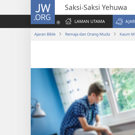
JW.ORG
Saksi-Saksi Yehuwa
LAMAN UTAMA
AJAR
Ajaran Bible
Remaja dan Orang Muda
Kaum Mu