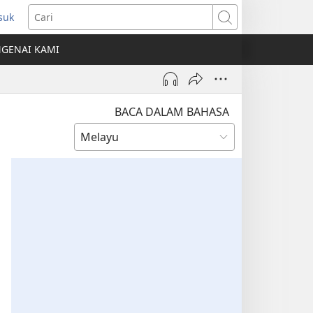
suk
mbuka
Cari
ngkap
GENAI KAMI
ru)
BACA DALAM BAHASA