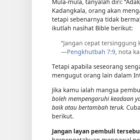
Mula-mula, tanyalah diri: “Ad
Kadangkala, orang akan menga
tetapi sebenarnya tidak bermak
ikutlah nasihat Bible berikut:
“Jangan cepat tersinggung 
—
Pengkhutbah 7:9
, nota ka
Tetapi apabila seseorang sen
mengugut orang lain dalam Int
Jika kamu ialah mangsa pembuli 
boleh mempengaruhi keadaan ya
baik atau bertambah teruk.
Cuba
berikut.
Jangan layan pembuli tersebu
berpengetahuan mengawal per