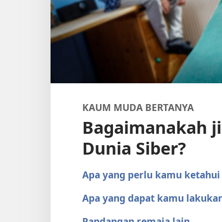
KAUM MUDA BERTANYA
Bagaimanakah ji
Dunia Siber?
Apa yang perlu kamu ketahui
Apa yang dapat kamu lakuka
Pandangan remaja lain