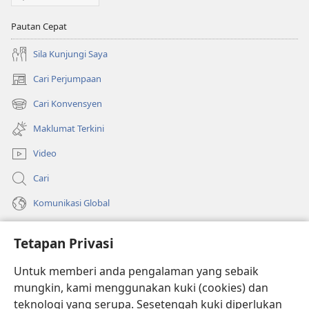
Pautan Cepat
Sila Kunjungi Saya
Cari Perjumpaan
(membuka
tetingkap
Cari Konvensyen
(membuka
baharu)
tetingkap
Maklumat Terkini
baharu)
Video
Cari
Komunikasi Global
Bantuan
Tetapan Privasi
Sumbangan
(membuka
Untuk memberi anda pengalaman yang sebaik
tetingkap
mungkin, kami menggunakan kuki (cookies) dan
baharu)
PERPUSTAKAAN DALAM TALIAN Watchtower
teknologi yang serupa. Sesetengah kuki diperlukan
(membuka