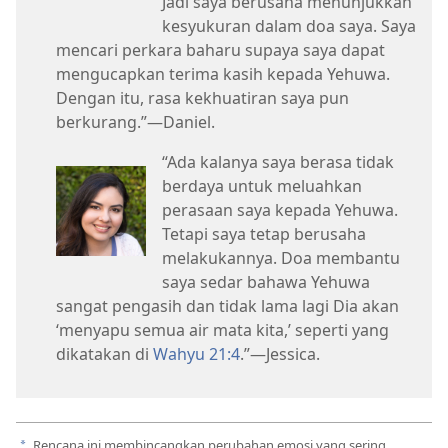
Jadi saya berusaha menunjukkan
kesyukuran dalam doa saya. Saya
mencari perkara baharu supaya saya dapat
mengucapkan terima kasih kepada Yehuwa.
Dengan itu, rasa kekhuatiran saya pun
berkurang.”​—Daniel.
“Ada kalanya saya berasa tidak
berdaya untuk meluahkan
perasaan saya kepada Yehuwa.
Tetapi saya tetap berusaha
melakukannya. Doa membantu
saya sedar bahawa Yehuwa
sangat pengasih dan tidak lama lagi Dia akan
‘menyapu semua air mata kita,’ seperti yang
dikatakan di
Wahyu 21:4
.”​—Jessica.
Rencana ini membincangkan perubahan emosi yang sering
a