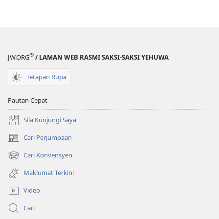
®
JW.ORG
/ LAMAN WEB RASMI SAKSI-SAKSI YEHUWA
Tetapan Rupa
Pautan Cepat
Sila Kunjungi Saya
Cari Perjumpaan
(membuka
tetingkap
Cari Konvensyen
(membuka
baharu)
tetingkap
Maklumat Terkini
baharu)
Video
Cari