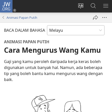
JW.ORG
Log
Masuk
Tukar
Cari
TU
(membuka
bahasa
JW.ORG
ME
Animasi Papan Putih
tetingkap
laman
baharu)
web
BACA DALAM BAHASA
ANIMASI PAPAN PUTIH
Cara Mengurus Wang Kamu
Gaji yang kamu peroleh daripada kerja keras boleh
digunakan untuk banyak hal. Namun, ada beberapa
tip yang boleh bantu kamu mengurus wang dengan
baik.