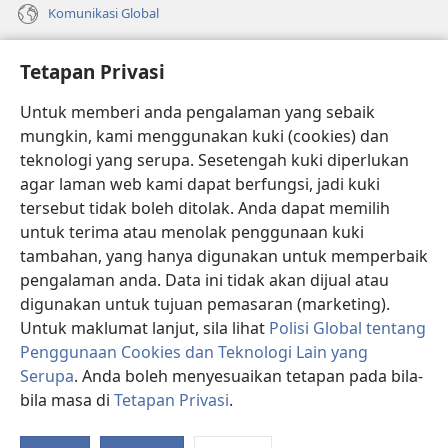
Komunikasi Global
Bantuan
Tetapan Privasi
Sumbangan
(membuka
Untuk memberi anda pengalaman yang sebaik
tetingkap
mungkin, kami menggunakan kuki (cookies) dan
baharu)
PERPUSTAKAAN DALAM TALIAN Watchtower
teknologi yang serupa. Sesetengah kuki diperlukan
(membuka
agar laman web kami dapat berfungsi, jadi kuki
tetingkap
®
JW Hub
baharu)
tersebut tidak boleh ditolak. Anda dapat memilih
(membuka
tetingkap
untuk terima atau menolak penggunaan kuki
®
JW Library
baharu)
tambahan, yang hanya digunakan untuk memperbaik
pengalaman anda. Data ini tidak akan dijual atau
®
Watchtower Library
digunakan untuk tujuan pemasaran (marketing).
Untuk maklumat lanjut, sila lihat
Polisi Global tentang
Penggunaan Cookies dan Teknologi Lain yang
Serupa
. Anda boleh menyesuaikan tetapan pada bila-
Copyright
© 2026 Watch Tower Bible and Tract Society of Pennsylvania.
bila masa di
Tetapan Privasi
.
SYARAT PENGGUNAAN
|
POLISI PRIVASI
|
TETAPAN PRIVASI