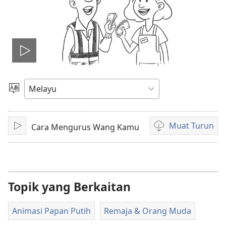
Mainkan
video
Pilih
Bahasa
Muat Turun
Cara Mengurus Wang Kamu
Main
Pilihan
untuk
memuat
turun
video
Topik yang Berkaitan
Animasi Papan Putih
Remaja & Orang Muda