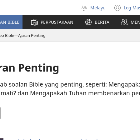
Melayu
Log Ma
Pilih
(me
Bahasa
teti
AN BIBLE
PERPUSTAKAAN
BERITA
MEN
baha
eo Bible​—Ajaran Penting
ran Penting
wab soalan Bible yang penting, seperti: Mengap
 mati? dan Mengapakah Tuhan membenarkan pen