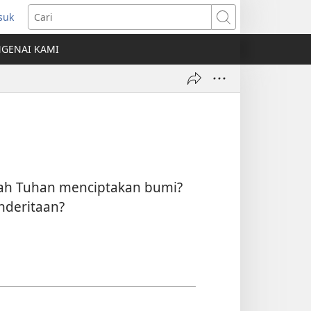
suk
mbuka
Cari
ngkap
GENAI KAMI
ru)
akah Tuhan menciptakan bumi?
deritaan?