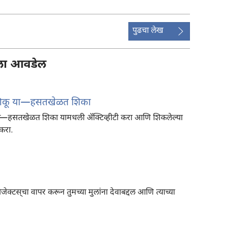
पुढचा लेख
ायला आवडेल
न शिकू या​—हसतखेळत शिका
—हसतखेळत शिका यामधली ॲक्टिव्हीटी करा आणि शिकलेल्या
 करा.
क्टस्‌चा वापर करून तुमच्या मुलांना देवाबद्दल आणि त्याच्या