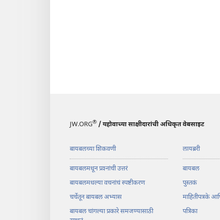
®
JW.ORG
/ यहोवाच्या साक्षीदारांची अधिकृत वेबसाइट
बायबलच्या शिकवणी
लायब्ररी
बायबलमधून प्रश्‍नांची उत्तरं
बायबल
बायबलमधल्या वचनांचं स्पष्टीकरण
पुस्तकं
चर्चेतून बायबल अभ्यास
माहितीपत्रके आण
बायबल चांगल्या प्रकारे समजण्यासाठी
पत्रिका