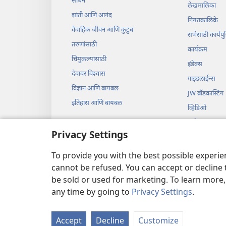
साधनं
लेखमालिका
शांती आणि आनंद
नियतकालिके
वैवाहिक जीवन आणि कुटुंब
सभेसाठी कार्यपुस
तरुणांसाठी
कार्यक्रम
चिमुकल्यांसाठी
इंडेक्स
देवावर विश्‍वास
गाइडलाईन्स
विज्ञान आणि बायबल
JW ब्रॉडकास्टिंग
इतिहास आणि बायबल
व्हिडिओ
संगीत
Privacy Settings
ऑडिओ नाटकं
बायबल अहवालांच
To provide you with the best possible experi
cannot be refused. You can accept or decline 
be sold or used for marketing. To learn more
any time by going to
Privacy Settings
.
Copyright
© 2026 Watch 
Accept
Decline
Customize