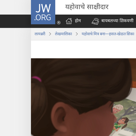
JW.ORG
यहोवाचे साक्षीदार
होम
बायबलच्या शिकवणी
लायब्ररी
लेखमालिका
यहोवाचे मित्र बना—हसत-खेळत शिका