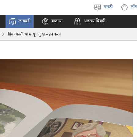
मराठी
लॉग
भाषा
(o
निवडा
n
लायब्ररी
बातम्या
आमच्याविषयी
w
प्रिय व्यक्‍तीच्या मृत्यूचं दुःख सहन करणं