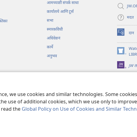
आमच्याशी संपर्क साधा
JW.OR
कार्यालये आणि टूर्स
मदत
सभा
्तिका
स्मारकविधी
दान
(opens
अधिवेशनं
new
कार्ये
window)
Wat
(opens
LIB
अनुभव
new
JW ला
window)
े नाट्यवाचन
ence, we use cookies and similar technologies. Some cooki
the use of additional cookies, which we use only to improve 
, read the
Global Policy on Use of Cookies and Similar Tech
Tower Bible and Tract Society of Pennsylvania.
वापरण्याच्या अटी
|
खासगी धोर