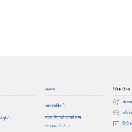
बातम्या
क्विक लिंक्स
भेटण्य
आमच्याविषयी
अधिवे
(opens
सहसा विचारले जाणारे प्रश्‍न
ि पुस्तिका
new
व्हिडि
भेटण्यासाठी विनंती
window)