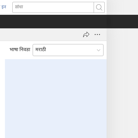
 इन
pens
शोधा
ew
indow)
भाषा निवडा