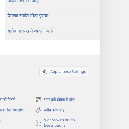
वाढवणारा देव आहे
प्रेमाचा सर्वात मोठा पुरावा
यहोवा एक खरी व्यक्‍ती आहे
Appearance Settings
ासाठी विनंती
सभा कुठे होतात ते शोधा
(opens
new
शनाचं ठिकाण शोधा
नवीन काय आहे
window)
Videos with Audio
ओ
Descriptions