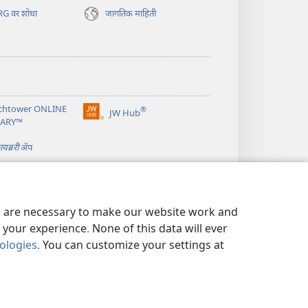
G वर शोधा
जागतिक माहिती
chtower ONLINE
®
JW Hub
(opens
RARY™
new
window)
यब्ररी
ॲप
es are necessary to make our website work and
your experience. None of this data will ever
nologies
. You can customize your settings at
ण
|
PRIVACY SETTINGS