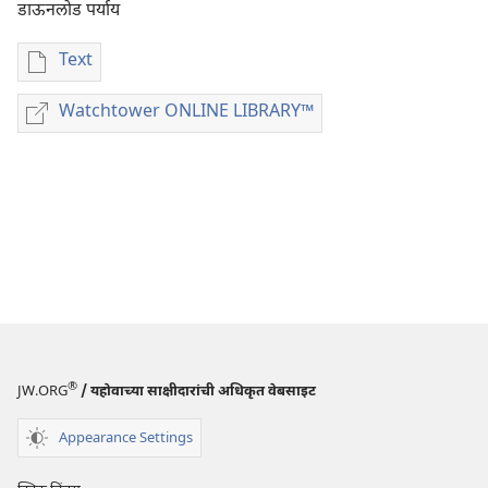
डाऊनलोड पर्याय
Text
डिजिटल
प्रकाशने
Watchtower ONLINE LIBRARY™
Watchtower
डाऊनलोड
ONLINE
करण्याचे
LIBRARY™
पर्याय
जीवन
आणि
सेवाकार्य
कार्यपुस्तिका
संदर्भ
मे–
जून
२०२४
®
JW.ORG
/ यहोवाच्या साक्षीदारांची अधिकृत वेबसाइट
Appearance Settings