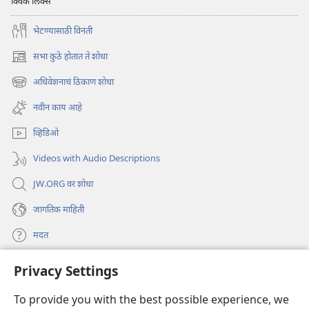
क्विक लिंक्स
भेटण्यासाठी विनंती
सभा कुठे होतात ते शोधा
(opens
new
अधिवेशनाचं ठिकाण शोधा
(opens
window)
new
नवीन काय आहे
window)
व्हिडिओ
Videos with Audio Descriptions
JW.ORG वर शोधा
जागतिक माहिती
मदत
Privacy Settings
दान
(opens
new
To provide you with the best possible experience, we
window)