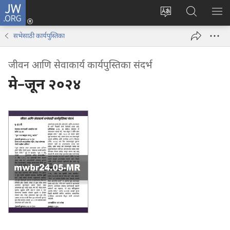
JW.ORG
लॉग
इन
साइटची
JW.ORG
मेनू
(opens
भाषा
वर
सभेसाठी कार्यपुस्तिका
new
बदला
शोधा
window)
जीवन आणि सेवाकार्य कार्यपुस्तिका संदर्भ
मे–जून २०२४