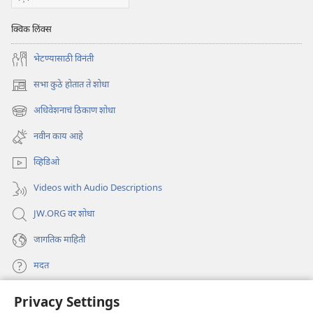
क्विक लिंक्स
भेटण्यासाठी विनंती
सभा कुठे होतात ते शोधा
(opens
new
अधिवेशनाचं ठिकाण शोधा
(opens
window)
new
नवीन काय आहे
window)
व्हिडिओ
Videos with Audio Descriptions
JW.ORG वर शोधा
जागतिक माहिती
मदत
Privacy Settings
दान
(opens