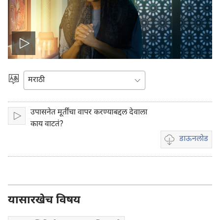
Play
video
भाषेची
निवड
करा
उपासनेत मूर्तींचा वापर करण्याबद्दल देवाला
प्ले
काय वाटतं?
डाऊनलोड
व्हिडिओ
रेकॉर्डिंग
डाऊनलोड
करण्यासाठी
पर्याय
यासारखेच विषय