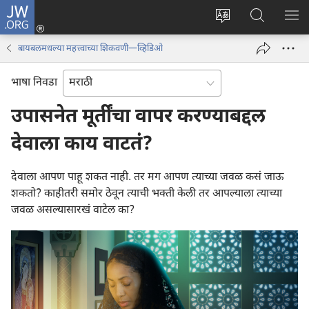
JW.ORG
लॉग
इन
साइटची
JW.ORG
मेनू
(opens
भाषा
वर
बायबलमधल्या महत्त्वाच्या शिकवणी—व्हिडिओ
new
बदला
शोधा
window)
भाषा निवडा
उपासनेत मूर्तींचा वापर करण्याबद्दल
देवाला काय वाटतं?
देवाला आपण पाहू शकत नाही. तर मग आपण त्याच्या जवळ कसं जाऊ
शकतो? काहीतरी समोर ठेवून त्याची भक्‍ती केली तर आपल्याला त्याच्या
जवळ असल्यासारखं वाटेल का?