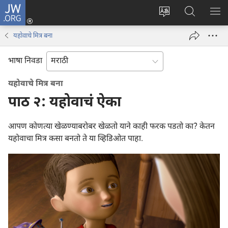
JW.ORG
लॉग
इन
साइटची
JW.ORG
मेनू
(opens
भाषा
वर
यहोवाचे मित्र बना
new
बदला
शोधा
window)
भाषा निवडा
यहोवाचे मित्र बना
पाठ २: यहोवाचं ऐका
आपण कोणत्या खेळण्याबरोबर खेळतो याने काही फरक पडतो का? केतन
यहोवाचा मित्र कसा बनतो ते या व्हिडिओत पाहा.