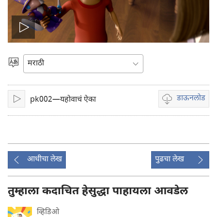
Play
video
भाषेची
निवड
करा
डाऊनलोड
pk002—यहोवाचं ऐका
प्ले
व्हिडिओ
रेकॉर्डिंग
डाऊनलोड
करण्यासाठी
पर्याय
आधीचा लेख
पुढचा लेख
तुम्हाला कदाचित हेसुद्धा पाहायला आवडेल
व्हिडिओ