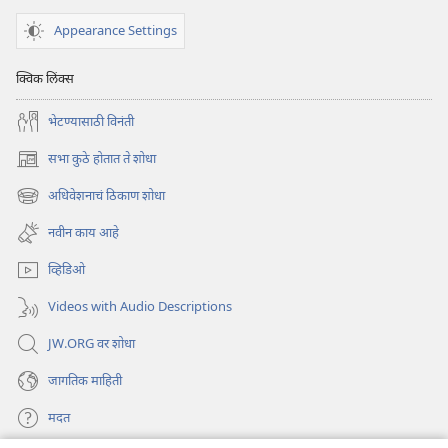
Appearance Settings
क्विक लिंक्स
भेटण्यासाठी विनंती
सभा कुठे होतात ते शोधा
(opens
new
अधिवेशनाचं ठिकाण शोधा
(opens
window)
new
नवीन काय आहे
window)
व्हिडिओ
Videos with Audio Descriptions
JW.ORG वर शोधा
जागतिक माहिती
मदत