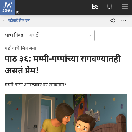
JW.ORG
लॉग
इन
साइटची
JW.ORG
मेनू
(opens
भाषा
वर
यहोवाचे मित्र बना
new
बदला
शोधा
window)
भाषा निवडा
यहोवाचे मित्र बना
पाठ ३६: मम्मी-पप्पांच्या रागवण्यातही
असतं प्रेम!
मम्मी-पप्पा आपल्यावर का रागवतात?