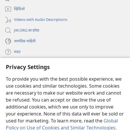
window)
व्हिडिओ
Videos with Audio Descriptions
JW.ORG वर शोधा
जागतिक माहिती
मदत
Privacy Settings
दान
(opens
new
To provide you with the best possible experience, we
window)
Watchtower ONLINE LIBRARY™
(opens
use cookies and similar technologies. Some cookies
new
are necessary to make our website work and cannot
®
JW Hub
window)
(opens
be refused. You can accept or decline the use of
new
additional cookies, which we use only to improve
JW लायब्ररी
ॲप
window)
your experience. None of this data will ever be sold or
used for marketing. To learn more, read the
Global
Policy on Use of Cookies and Similar Technologies
.