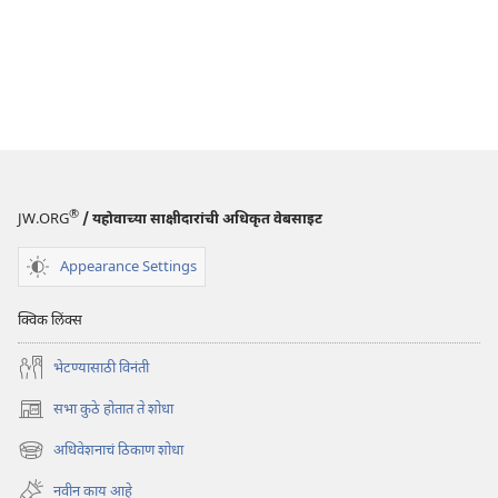
®
JW.ORG
/ यहोवाच्या साक्षीदारांची अधिकृत वेबसाइट
Appearance Settings
क्विक लिंक्स
भेटण्यासाठी विनंती
सभा कुठे होतात ते शोधा
(opens
new
अधिवेशनाचं ठिकाण शोधा
(opens
window)
new
नवीन काय आहे