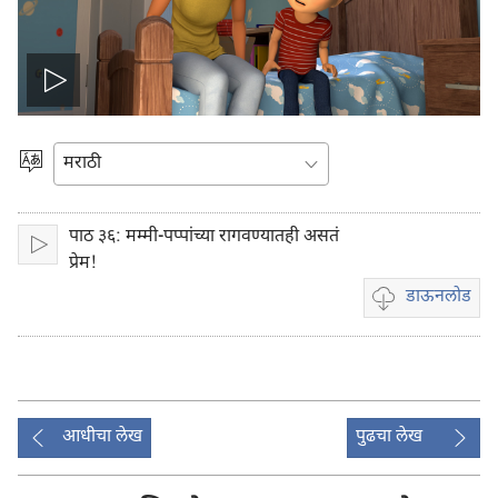
Play
video
भाषेची
निवड
करा
पाठ ३६: मम्मी-पप्पांच्या रागवण्यातही असतं
प्ले
प्रेम!
डाऊनलोड
व्हिडिओ
रेकॉर्डिंग
डाऊनलोड
करण्यासाठी
पर्याय
आधीचा लेख
पुढचा लेख