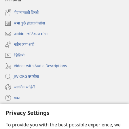
क्विक लिंक्स
भेटण्यासाठी विनंती
सभा कुठे होतात ते शोधा
(opens
new
अधिवेशनाचं ठिकाण शोधा
(opens
window)
new
नवीन काय आहे
window)
व्हिडिओ
Videos with Audio Descriptions
JW.ORG वर शोधा
जागतिक माहिती
मदत
Privacy Settings
दान
(opens
new
To provide you with the best possible experience, we
window)