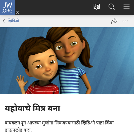
JW.ORG
लॉग
इन
साइटची
JW.ORG
मेनू
(opens
भाषा
वर
व्हिडिओ
new
बदला
शोधा
window)
यहोवाचे मित्र बना
बायबलमधून आपल्या मुलांना शिकवण्यासाठी व्हिडिओ पाहा किंवा
डाऊनलोड करा.