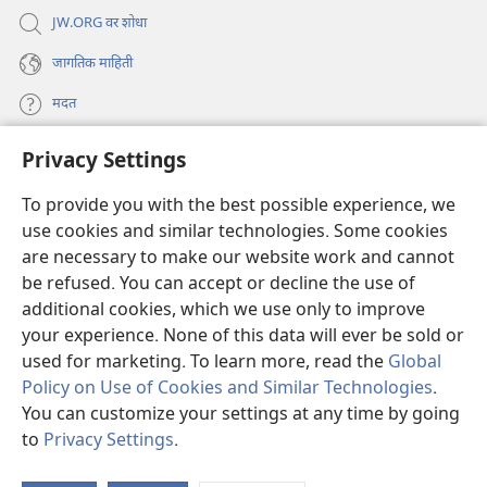
JW.ORG वर शोधा
जागतिक माहिती
मदत
Privacy Settings
दान
(opens
new
To provide you with the best possible experience, we
window)
Watchtower ONLINE LIBRARY™
use cookies and similar technologies. Some cookies
(opens
new
are necessary to make our website work and cannot
®
JW Hub
window)
(opens
be refused. You can accept or decline the use of
new
additional cookies, which we use only to improve
JW लायब्ररी
ॲप
window)
your experience. None of this data will ever be sold or
used for marketing. To learn more, read the
Global
Policy on Use of Cookies and Similar Technologies
.
You can customize your settings at any time by going
Copyright
© 2026 Watch Tower Bible and Tract Society of Pennsylvania.
to
Privacy Settings
.
S
वापरण्याच्या अटी
|
खासगी धोरण
|
PRIVACY SETTINGS
Ta