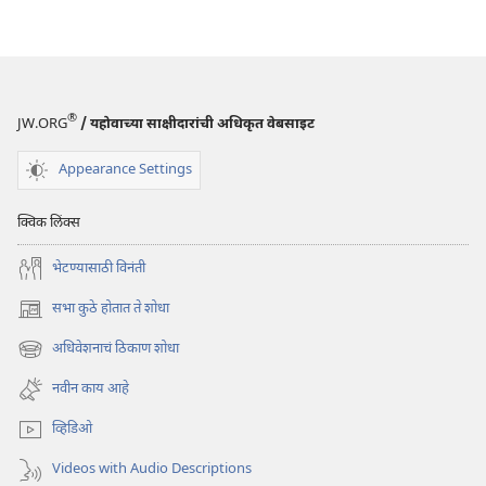
डाऊनलोड
करण्याचे
पर्याय
टेहळणी
बुरूज
®
JW.ORG
/ यहोवाच्या साक्षीदारांची अधिकृत वेबसाइट
जग
अंताच्या
Appearance Settings
उंबरठ्यावर?
क्विक लिंक्स
भेटण्यासाठी विनंती
सभा कुठे होतात ते शोधा
(opens
new
अधिवेशनाचं ठिकाण शोधा
(opens
window)
new
नवीन काय आहे
window)
व्हिडिओ
Videos with Audio Descriptions