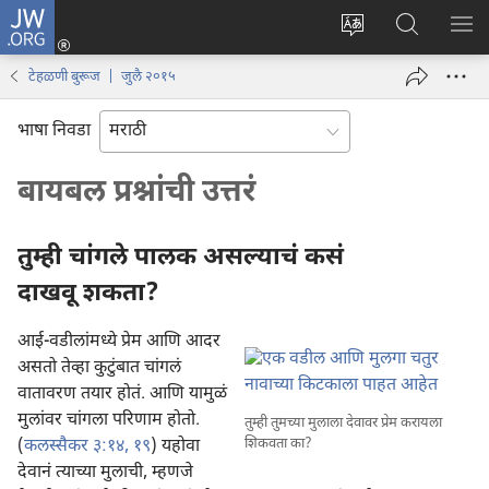
JW.ORG
लॉग
इन
साइटची
JW.ORG
मेनू
(opens
भाषा
वर
टेहळणी बुरूज | जुलै २०१५
new
बदला
शोधा
window)
भाषा निवडा
बायबल प्रश्नांची उत्तरं
तुम्ही चांगले पालक असल्याचं कसं
दाखवू शकता?
आई-वडीलांमध्ये प्रेम आणि आदर
असतो तेव्हा कुटुंबात चांगलं
वातावरण तयार होतं. आणि यामुळं
मुलांवर चांगला परिणाम होतो.
तुम्ही तुमच्या मुलाला देवावर प्रेम करायला
शिकवता का?
(
कलस्सैकर ३:१४,
१९
) यहोवा
देवानं त्याच्या मुलाची, म्हणजे