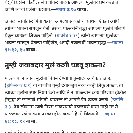
येशूची प्रशंसा केली, तसंच चांगले पालक आपल्या मुलांवर प्रेम करतात
आणि त्यांची प्रशंसा करतात.—
मत्तय ३:१७
वाचा.
आपला स्वर्गातील पिता यहोवा आपल्या सेवकांच्या प्रार्थना ऐकतो आणि
त्यांच्या भावना समजून घेतो. तसंच, पालकांनीसुद्धा आपल्या मुलांचं बोलणं
ऐकून घ्यायला शिकलं पाहिजे. (
याकोब १:१९
) त्यांनी आपल्या मुलांच्या
भावना समजून घेतल्या पाहिजेत, अगदी नकारार्थी भावनासुद्धा.—
गणना
११:११,
१५
वाचा.
तुम्ही जबाबदार मुलं कशी घडवू शकता?
पालक या नात्यानं, मुलांना नियम देण्याचा तुम्हाला अधिकार आहे.
(
इफिसकर ६:१
) या बाबतीत तुम्ही देवाकडून बरंच काही शिकू शकता. तो
त्याच्या मुलांना स्पष्ट नियम देतो आणि ते न पाळल्यानं काय परिणाम होतील
हेसुद्धा तो स्पष्टपणे सांगतो. यावरून तो आपलं प्रेम व्यक्त करतो. (
उत्पत्ति
३:३
) देव लोकांना त्याचे नियम पाळण्याची बळजबरी करत नाही तर ते
पाळल्यानं त्यांना कसा फायदा होऊ शकतो हे तो शिकवतो.—
यशया
४८:१८, १९
वाचा.