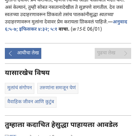
मुलांना देवावर प्रेम करायला, म्हणजे त्याच्या आज्ञा पाळायला मदत करा.
असं केल्यानं, तुम्ही सोबत नसतानादेखील ते सुज्ञपणे वागतील. देव जसं
स्वतःच्या उदाहरणावरून शिकवतो तसंच पालकांनीसुद्धा
स्वतःच्या
उदाहरणावरून मुलांना देवावर प्रेम करायला शिकवलं पाहिजे.—
अनुवाद
६:५-७;
इफिसकर ४:३२;
५:१
वाचा.
(
w15-
E 06/01)
आधीचा लेख
पुढचा लेख
यासारखेच विषय
मुलांचं संगोपन
तरुणांना समजून घेणं
वैवाहिक जीवन आणि कुटुंब
तुम्हाला कदाचित हेसुद्धा पाहायला आवडेल