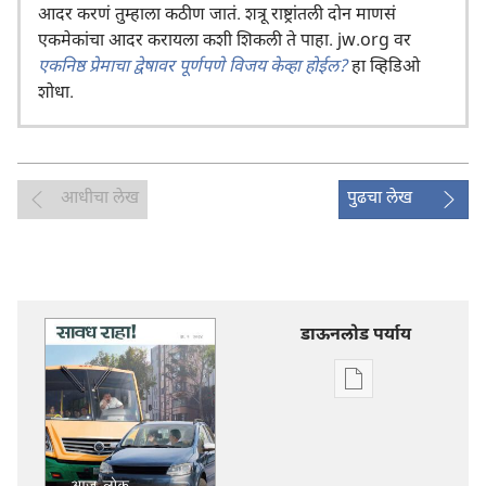
आदर करणं तुम्हाला कठीण जातं. शत्रू राष्ट्रांतली दोन माणसं
एकमेकांचा आदर करायला कशी शिकली ते पाहा. jw.org वर
एकनिष्ठ प्रेमाचा द्वेषावर पूर्णपणे विजय केव्हा होईल?
हा व्हिडिओ
शोधा.
आधीचा लेख
पुढचा लेख
डाऊनलोड पर्याय
डिजिटल
प्रकाशने
डाऊनलोड
करण्याचे