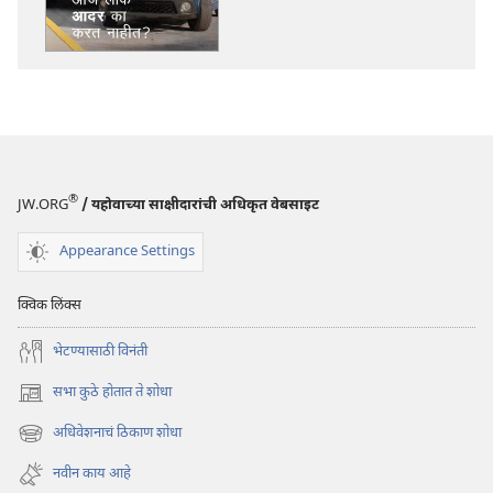
पर्याय
सावध
राहा!
आज
लोक
आदर
का
करत
®
JW.ORG
/ यहोवाच्या साक्षीदारांची अधिकृत वेबसाइट
नाहीत?
Appearance Settings
क्विक लिंक्स
भेटण्यासाठी विनंती
सभा कुठे होतात ते शोधा
(opens
new
अधिवेशनाचं ठिकाण शोधा
(opens
window)
new
नवीन काय आहे
window)