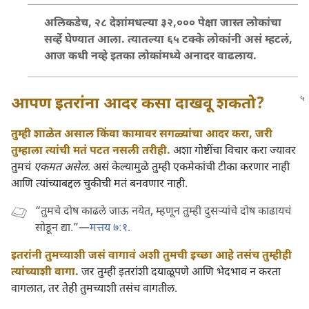
अलिकडेच, २८ देशांमधल्या ३२,००० पेक्षा जास्त लोकांचा
सर्व्हे घेण्यात आला. त्यातल्या ६५ टक्के लोकांनी असं म्हटलं,
आज कधी नव्हे इतका लोकांमध्ये अनादर वाढलाय.
आपण इतरांना आदर कसा दाखवू शकतो?
तुम्ही शाळेत असाल किंवा कामावर सगळ्यांचा आदर करा, जरी
तुम्हाला त्यांची मतं पटत नसली तरीही.
अशा गोष्टींचा विचार करा ज्यावर
तुमचं
एकमत असेल
. असं केल्यामुळे तुम्ही एकमेकांची टीका करणार नाही
आणि त्यांच्याबद्दल चुकीची मतं बनवणार नाही.
“तुमचे दोष काढले जाऊ नयेत, म्हणून तुम्ही दुसऱ्‍यांचे दोष काढायचं
सोडून द्या.”—
मत्तय ७:१
.
इतरांनी तुमच्याशी जसं वागावं अशी तुमची इच्छा आहे तसंच तुम्हीही
त्यांच्याशी वागा.
जर तुम्ही इतरांशी दयाळूपणे आणि भेदभाव न करता
वागलात, तर तेही तुमच्याशी तसंच वागतील.