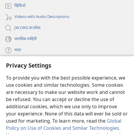
व्हिडिओ
Videos with Audio Descriptions
JW.ORG वर शोधा
जागतिक माहिती
मदत
Privacy Settings
दान
(opens
new
To provide you with the best possible experience, we
window)
Watchtower ONLINE LIBRARY™
use cookies and similar technologies. Some cookies
(opens
new
are necessary to make our website work and cannot
®
JW Hub
window)
(opens
be refused. You can accept or decline the use of
new
additional cookies, which we use only to improve
JW लायब्ररी
ॲप
window)
your experience. None of this data will ever be sold or
used for marketing. To learn more, read the
Global
Policy on Use of Cookies and Similar Technologies
.