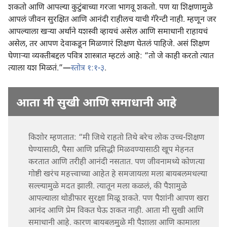
शकतो आणि आपल्या कुटुंबाच्या गरजा भागवू शकतो. पण या शिक्षणामुळे
आपलं जीवन सुरक्षित आणि आनंदी राहीलच याची गॅरेन्टी नाही. म्हणून जर
आपल्याला खऱ्‍या अर्थाने यशस्वी व्हायचं असेल आणि समाधानी राहायचं
असेल, तर आपण देवाकडून मिळणारं शिक्षण घेतलं पाहिजे. असं शिक्षण
घेणाऱ्‍या व्यक्‍तीबद्दल पवित्र शास्त्रात म्हटलं आहे: “तो जे काही करतो त्यात
त्याला यश मिळतं.”—
स्तोत्र १:१-३
.
आता मी सुखी आणि समाधानी आहे
किशोर म्हणतात: “मी जिथे राहतो तिथे बरेच लोक उच्च-शिक्षण
घेण्यासाठी, पैसा आणि प्रसिद्धी मिळवण्यासाठी खूप मेहनत
करतात आणि तरीही आनंदी नसतात. पण जीवनामध्ये कोणत्या
गोष्टी खरंच महत्त्वाच्या आहेत हे समजायला मला बायबलमधल्या
सल्ल्यामुळे मदत झाली. त्यातून मला कळलं, की पैशामुळे
आपल्याला थोडीफार सुरक्षा मिळू शकते. पण पैशांनी आपण खरा
आनंद आणि प्रेम विकत घेऊ शकत नाही. आता मी सुखी आणि
समाधानी आहे. कारण बायबलमुळे मी पैशाला आणि कामाला