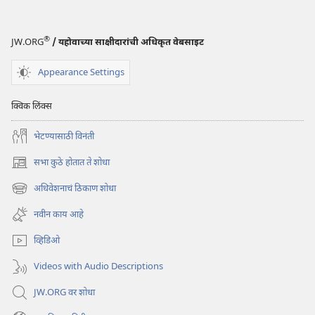
मोलाचा
सल्ला
®
JW.ORG
/ यहोवाच्या साक्षीदारांची अधिकृत वेबसाइट
Appearance Settings
क्विक लिंक्स
भेटण्यासाठी विनंती
सभा कुठे होतात ते शोधा
(opens
new
अधिवेशनाचं ठिकाण शोधा
(opens
window)
new
नवीन काय आहे
window)
व्हिडिओ
Videos with Audio Descriptions
JW.ORG वर शोधा