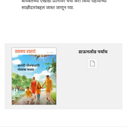
बायबलच्या एखाद्या प्रश्‍नावर चर्चा करा किंवा यहोवाच्या
साक्षीदारांबद्दल जास्त जाणून घ्या.
डाऊनलोड पर्याय
डिजिटल
प्रकाशने
डाऊनलोड
करण्याचे
पर्याय
सावध
राहा!
आनंदी
जीवनासाठी