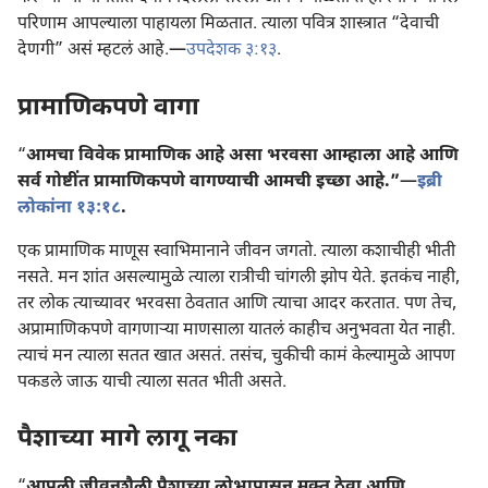
परिणाम आपल्याला पाहायला मिळतात. त्याला पवित्र शास्त्रात “देवाची
देणगी” असं म्हटलं आहे.—
उपदेशक ३:१३
.
प्रामाणिकपणे वागा
“
आमचा विवेक प्रामाणिक आहे असा भरवसा आम्हाला आहे आणि
सर्व गोष्टींत प्रामाणिकपणे वागण्याची आमची इच्छा आहे.”—
इब्री
लोकांना १३:१८
.
एक प्रामाणिक माणूस स्वाभिमानाने जीवन जगतो. त्याला कशाचीही भीती
नसते. मन शांत असल्यामुळे त्याला रात्रीची चांगली झोप येते. इतकंच नाही,
तर लोक त्याच्यावर भरवसा ठेवतात आणि त्याचा आदर करतात. पण तेच,
अप्रामाणिकपणे वागणाऱ्‍या माणसाला यातलं काहीच अनुभवता येत नाही.
त्याचं मन त्याला सतत खात असतं. तसंच, चुकीची कामं केल्यामुळे आपण
पकडले जाऊ याची त्याला सतत भीती असते.
पैशाच्या मागे लागू नका
“
आपली जीवनशैली पैशाच्या लोभापासून मुक्‍त ठेवा आणि