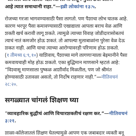
आहे त्यात समाधानी राहा.”—
इब्री लोकांना १३:५
.
रोजच्या गरजा भागवण्यासाठी पैसा लागतो. पण पैशाचा लोभ घातक आहे.
कारण भरपूर पैसा कमावण्यासाठी एखाद्याला आपला बराच वेळ आणि
शक्‍ती खर्च करावी लागू शकते. त्यामुळे त्याच्या विवाह जोडीदारासोबतचं
त्याचं नातं कमजोर होऊ शकतं. तो आपल्या मुलाबाळांना पुरेसा वेळ देऊ
शकत नाही. आणि याचा त्याच्या आरोग्यावरही परिणाम होऊ शकतो.
(
१ तीमथ्य ६:९, १०
) याशिवाय, पैशाच्या मागे लागणाऱ्‍याला बेइमानीने पैसा
कमवायचाही मोह होऊ शकतो. एका बुद्धिमान माणसाने म्हटलं आहे:
“विश्‍वासू माणसाला पुष्कळ आशीर्वाद मिळतील, पण जो श्रीमंत
होण्यासाठी उतावळा असतो, तो निर्दोष राहणार नाही.”—
नीतिवचनं
२८:२०
.
सगळ्यात चांगलं शिक्षण घ्या
“
व्यावहारिक बुद्धीचं आणि विचारशक्‍तीचं रक्षण कर.”—
नीतिवचनं
३:२१
.
शाळा-कॉलेजातलं शिक्षण घेतल्यामुळे आपण एक जबाबदार व्यक्‍ती बनू