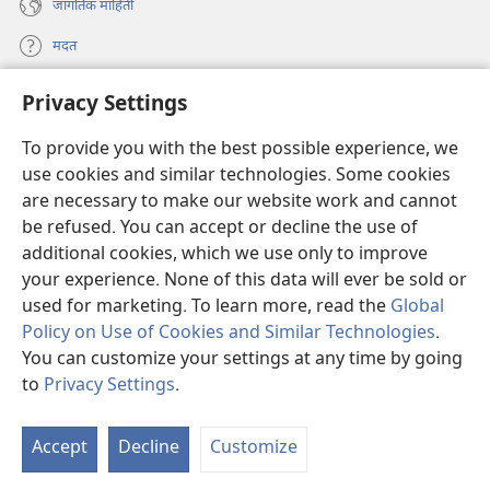
जागतिक माहिती
मदत
Privacy Settings
दान
(opens
new
To provide you with the best possible experience, we
window)
Watchtower ONLINE LIBRARY™
(opens
use cookies and similar technologies. Some cookies
new
are necessary to make our website work and cannot
®
JW Hub
window)
(opens
be refused. You can accept or decline the use of
new
additional cookies, which we use only to improve
JW लायब्ररी
ॲप
window)
your experience. None of this data will ever be sold or
used for marketing. To learn more, read the
Global
Policy on Use of Cookies and Similar Technologies
.
You can customize your settings at any time by going
Copyright
© 2026 Watch Tower Bible and Tract Society of Pennsylvania.
to
Privacy Settings
.
S
वापरण्याच्या अटी
|
खासगी धोरण
|
PRIVACY SETTINGS
Ta
Accept
Decline
Customize
of
Co