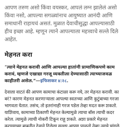
आपण तरुण असो किंवा वयस्कर, आपलं लग्न झालेलं असो
किंवा नसो, आपल्या सगळ्यांनाच आयुष्यात आनंदी आणि
समाधानी राहायचं असतं. मुळात देवाचीसुद्धा आपल्यासाठी
हीच इच्छा आहे. म्हणून त्याने आपल्याला महत्त्वाचे सल्ले दिले
आहेत.
मेहनत करा
“
त्याने मेहनत करावी आणि आपल्या हातांनी प्रामाणिकपणे काम
करावं, म्हणजे एखाद्या गरजू व्यक्‍तीला देण्यासाठी त्याच्याजवळ
काहीतरी असेल.”—
इफिसकर ४:२८
.
देवाला वाटतं की आपण कामाचा कंटाळा करू नये, तर मेहनत करावी. का
बरं? कारण मेहनत करणाऱ्‍याला आपल्या स्वतःच्या आणि कुटुंबाच्या गरजा
भागवता येतात. तसंच, तो इतरांनाही गरज पडेल तेव्हा मदत करू शकतो.
याशिवाय, कामाच्या ठिकाणी मेहनत केल्यामुळे त्याचा बॉस त्याची कदर
करेल. त्यामुळे त्याची नोकरी टिकून राहू शकते. अशा प्रकारे मेहनत
करण्याच्या बाबतीत देवाने दिलेला सल्ला आपण पाळतो तेव्हा त्याचे चांगले