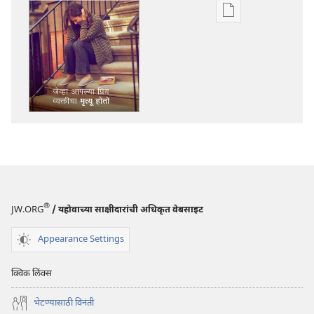
डिजिटल
प्रकाशने
डाऊनलोड
करण्याचे
पर्याय
टेहळणी
बुरूज
जेव्हा
आपल्या
प्रिय
व्यक्‍तीचा
मृत्यू
®
JW.ORG
/ यहोवाच्या साक्षीदारांची अधिकृत वेबसाइट
होतो
Appearance Settings
क्विक लिंक्स
भेटण्यासाठी विनंती