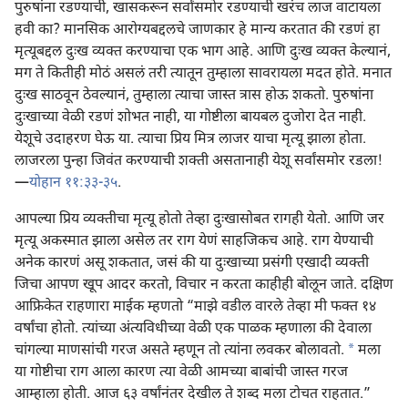
पुरुषांना रडण्याची, खासकरून सर्वांसमोर रडण्याची खरंच लाज वाटायला
हवी का? मानसिक आरोग्यबद्दलचे जाणकार हे मान्य करतात की रडणं हा
मृत्यूबद्दल दुःख व्यक्‍त करण्याचा एक भाग आहे. आणि दुःख व्यक्‍त केल्यानं,
मग ते कितीही मोठं असलं तरी त्यातून तुम्हाला सावरायला मदत होते. मनात
दुःख साठवून ठेवल्यानं, तुम्हाला त्याचा जास्त त्रास होऊ शकतो. पुरुषांना
दुःखाच्या वेळी रडणं शोभत नाही, या गोष्टीला बायबल दुजोरा देत नाही.
येशूचे उदाहरण घेऊ या. त्याचा प्रिय मित्र लाजर याचा मृत्यू झाला होता.
लाजरला पुन्हा जिवंत करण्याची शक्‍ती असतानाही येशू सर्वांसमोर रडला!
—
योहान ११:३३-३५
.
आपल्या प्रिय व्यक्‍तीचा मृत्यू होतो तेव्हा दुःखासोबत रागही येतो. आणि जर
मृत्यू अकस्मात झाला असेल तर राग येणं साहजिकच आहे. राग येण्याची
अनेक कारणं असू शकतात, जसं की या दुःखाच्या प्रसंगी एखादी व्यक्‍ती
जिचा आपण खूप आदर करतो, विचार न करता काहीही बोलून जाते. दक्षिण
आफ्रिकेत राहणारा माईक म्हणतो “माझे वडील वारले तेव्हा मी फक्‍त १४
वर्षांचा होतो. त्यांच्या अंत्यविधीच्या वेळी एक पाळक म्हणाला की देवाला
a
चांगल्या माणसांची गरज असते म्हणून तो त्यांना लवकर बोलावतो.
मला
या गोष्टीचा राग आला कारण त्या वेळी आमच्या बाबांची जास्त गरज
आम्हाला होती. आज ६३ वर्षांनंतर देखील ते शब्द मला टोचत राहतात.”