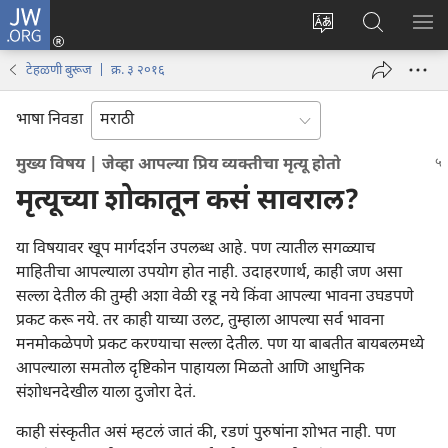
JW.ORG
लॉग
इन
साइटची
JW.ORG
मेनू
(opens
भाषा
वर
टेहळणी बुरूज | क्र. ३ २०१६
new
बदला
शोधा
window)
भाषा निवडा
मुख्य विषय | जेव्हा आपल्या प्रिय व्यक्‍तीचा मृत्यू होतो
मृत्यूच्या शोकातून कसं सावराल?
या विषयावर खूप मार्गदर्शन उपलब्ध आहे. पण त्यातील सगळ्याच
माहितीचा आपल्याला उपयोग होत नाही. उदाहरणार्थ, काही जण असा
सल्ला देतील की तुम्ही अशा वेळी रडू नये किंवा आपल्या भावना उघडपणे
प्रकट करू नये. तर काही याच्या उलट, तुम्हाला आपल्या सर्व भावना
मनमोकळेपणे प्रकट करण्याचा सल्ला देतील. पण या बाबतीत बायबलमध्ये
आपल्याला समतोल दृष्टिकोन पाहायला मिळतो आणि आधुनिक
संशोधनदेखील याला दुजोरा देतं.
काही संस्कृतीत असं म्हटलं जातं की, रडणं पुरुषांना शोभत नाही. पण