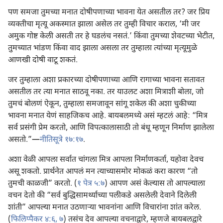
पण समजा तुमच्या मनात दोषीपणाच्या भावना येत असतील तर? जर प्रिय
व्यक्‍तीचा मृत्यू अकस्मात झाला असेल तर तुम्ही विचार कराल, ‘मी जर
अमुक गोष्ट केली असती तर हे घडलंच नसतं.’ किंवा तुमच्या शेवटच्या भेटीत,
तुमच्यात भांडण किंवा वाद झाला असला तर तुम्हाला त्यांच्या मृत्यूमुळे
आणखी दोषी वाटू शकतं.
जर तुम्हाला अशा प्रकारच्या दोषीपणाच्या आणि रागाच्या भावना सतावत
असतील तर त्या मनात साठवू नका. तर याउलट अशा मित्राशी बोला, जो
तुमचं बोलणं ऐकून, तुम्हाला समजावून सांगू शकेल की अशा चुकीच्या
भावना मनात येणं साहजिकच आहे. बायबलमध्ये असं म्हटलं आहे: “मित्र
सर्व प्रसंगी प्रेम करतो, आणि विपत्कालासाठी तो बंधू म्हणून निर्माण झालेला
असतो.”—
नीतिसूत्रे १७:१७
.
अशा वेळी आपला सर्वात चांगला मित्र आपला निर्माणकर्ता, यहोवा देवच
असू शकतो. प्रार्थनेत आपलं मन त्याच्यासमोर मोकळं करा कारण “तो
तुमची काळजी” करतो. (
१ पेत्र ५:७
) आपण असं केल्यास तो आपल्याला
वचन देतो की “सर्व बुद्धिसामर्थ्याच्या पलीकडे असलेली देवाने दिलेली
शांती” आपल्या मनात उठणाऱ्‍या भावनांना आणि विचारांना शांत करेल.
(
फिलिप्पैकर ४:६, ७
) तसंच देव आपल्या वचनाद्वारे, म्हणजे बायबलद्वारे