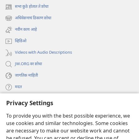
सभा कुठे होतात ते शोधा
(opens
new
अधिवेशनाचं ठिकाण शोधा
(opens
window)
new
नवीन काय आहे
window)
व्हिडिओ
Videos with Audio Descriptions
JW.ORG वर शोधा
जागतिक माहिती
मदत
Privacy Settings
दान
(opens
new
To provide you with the best possible experience, we
window)
Watchtower ONLINE LIBRARY™
use cookies and similar technologies. Some cookies
(opens
new
are necessary to make our website work and cannot
®
JW Hub
window)
(opens
be refused. You can accept or decline the use of