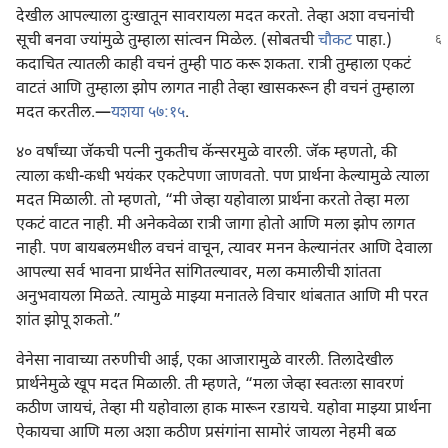
देखील आपल्याला दुःखातून सावरायला मदत करतो. तेव्हा अशा वचनांची
सूची बनवा ज्यांमुळे तुम्हाला सांत्वन मिळेल. (सोबतची
चौकट
पाहा.)
कदाचित त्यातली काही वचनं तुम्ही पाठ करू शकता. रात्री तुम्हाला एकटं
वाटतं आणि तुम्हाला झोप लागत नाही तेव्हा खासकरून ही वचनं तुम्हाला
मदत करतील.—
यशया ५७:१५
.
४० वर्षांच्या जॅकची पत्नी नुकतीच कॅन्सरमुळे वारली. जॅक म्हणतो, की
त्याला कधी-कधी भयंकर एकटेपणा जाणवतो. पण प्रार्थना केल्यामुळे त्याला
मदत मिळाली. तो म्हणतो, “मी जेव्हा यहोवाला प्रार्थना करतो तेव्हा मला
एकटं वाटत नाही. मी अनेकवेळा रात्री जागा होतो आणि मला झोप लागत
नाही. पण बायबलमधील वचनं वाचून, त्यावर मनन केल्यानंतर आणि देवाला
आपल्या सर्व भावना प्रार्थनेत सांगितल्यावर, मला कमालीची शांतता
अनुभवायला मिळते. त्यामुळे माझ्या मनातले विचार थांबतात आणि मी परत
शांत झोपू शकतो.”
वेनेसा नावाच्या तरुणीची आई, एका आजारामुळे वारली. तिलादेखील
प्रार्थनेमुळे खूप मदत मिळाली. ती म्हणते, “मला जेव्हा स्वतःला सावरणं
कठीण जायचं, तेव्हा मी यहोवाला हाक मारून रडायचे. यहोवा माझ्या प्रार्थना
ऐकायचा आणि मला अशा कठीण प्रसंगांना सामोरं जायला नेहमी बळ