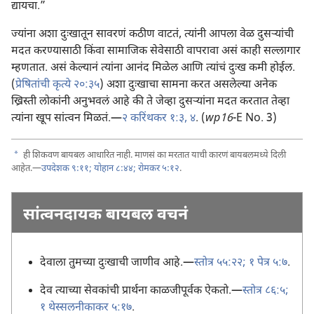
द्यायचा.”
ज्यांना अशा दुःखातून सावरणं कठीण वाटतं, त्यांनी आपला वेळ दुसऱ्‍यांची
मदत करण्यासाठी किंवा सामाजिक सेवेसाठी वापरावा असं काही सल्लागार
म्हणतात. असं केल्यानं त्यांना आनंद मिळेल आणि त्यांचं दुःख कमी होईल.
(
प्रेषितांची कृत्ये २०:३५
) अशा दुःखाचा सामना करत असलेल्या अनेक
ख्रिस्ती लोकांनी अनुभवलं आहे की ते जेव्हा दुसऱ्‍यांना मदत करतात तेव्हा
त्यांना खूप सांत्वन मिळतं.—
२ करिंथकर १:३, ४
. (
wp16
-E No. 3)
a
ही शिकवण बायबल आधारित नाही. माणसं का मरतात याची कारणं बायबलमध्ये दिली
आहेत.—
उपदेशक ९:११;
योहान ८:४४;
रोमकर ५:१२
.
सांत्वनदायक बायबल वचनं
देवाला तुमच्या दुःखाची जाणीव आहे.—
स्तोत्र ५५:२२;
१ पेत्र ५:७
.
देव त्याच्या सेवकांची प्रार्थना काळजीपूर्वक ऐकतो.—
स्तोत्र ८६:५;
१ थेस्सलनीकाकर ५:१७
.