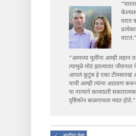
“घरातल
केल्यास
घरात क
प्रत्ये
वाटतं.
“आमच्या मुलींना आम्ही लहान 
त्यामुळे मोठं झाल्यावर जीवनात येण
आपलं कुटुंब हे एका टीमसारख
याची आम्ही त्यांना आठवण करून द
या नात्याने कामाप्रती सकारात्मक
दृष्टिकोन बाळगायला मदत होते.
आधीचा लेख