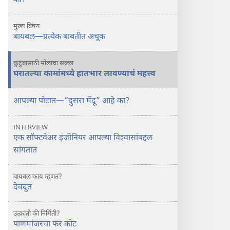
का?
देवाकडून
आहे
मुख्य विषय
का?
बायबल—प्रत्येक बाबतीत अचूक
कुटुंबासाठी मोलाचा सल्ला
घरातल्या कामांमध्ये हातभार लावण्याचं महत्त्व
आपल्या पोटात—“दुसरा मेंदू” आहे का?
INTERVIEW
एक सॉफ्टवेअर इंजीनियर आपल्या विश्‍वासांबद्दल
सांगतात
बायबल काय म्हणतं?
देवदूत
उत्क्रांती की निर्मिती?
पाणमांजरचा फर कोट