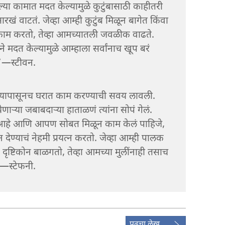
्या कामात मदत केल्यामुळे कुटुंबासाठी काहीतरी
ारखं वाटतं. जेव्हा आम्ही कुटुंब मिळून बागेत किंवा
ाम करतो, तेव्हा आमच्यातली जवळीक वाढते.
काने मदत केल्यामुळे आम्हाला सर्वांनाच खूप बरं
”—स्टीवन.
वयापासूनच घरात काम करण्याची सवय लावली.
ाऱ्‍या जबाबदाऱ्‍या हाताळणं त्यांना सोपं गेलं.
ं आहे आणि आपण सोबत मिळून काम केलं पाहिजे,
ेण्याचं नेहमी प्रयत्न करतो. जेव्हा आम्ही पालक
 दृष्टिकोन बाळगतो, तेव्हा आमच्या मुलींनाही तसाच
”—स्टेफनी.
पुढचा लेख