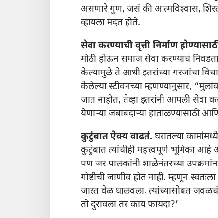
असणारे गुण, जसं की आत्मविश्‍वास, शिस्
व्हायला मदत होते.
सेवा करण्याची वृत्ती निर्माण होण्यासा
मोठी होऊन समाज सेवा करण्याचं निवडतात
केल्यामुळे ते आधी इतरांच्या गरजांचा 
केलेल्या स्टीवनच्या म्हणण्यानुसार, “मुला
जात नाहीत, तेव्हा इतरांनी आपली सेवा करा
येणाऱ्‍या जबाबदाऱ्‍या हाताळण्यासाठी 
कुटुंबात ऐक्य वाढतं.
घरातल्या कामांमध्य
कुटुंबात त्यांचीही महत्त्वपूर्ण भूमिका आहे 
पण जर पालकांनी शाळेनंतरच्या उपक्रमांना घ
गोष्टीची जाणीव होत नाही. म्हणून स्वतःला
जास्त वेळ घालवला, त्यांच्यासोबत जवळचं 
तो दुरावला तर काय फायदा?’