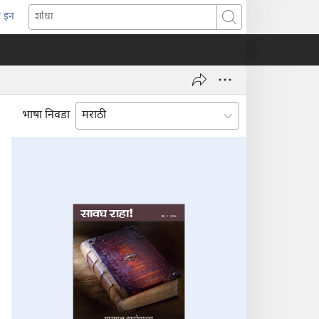
 इन
pens
शोधा
ew
indow)
भाषा निवडा