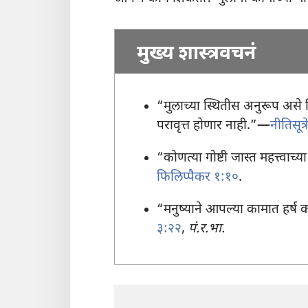
मुख्य शास्त्रवचनं
“मुलाच्या स्थितीस अनुरूप असे शि
परावृत्त होणार नाही.”—
नीतिसूत्
“कोणत्या गोष्टी जास्त महत्त्वा
फिलिप्पैकर १:१०
.
“मनुष्याने आपल्या कामात हर्ष क
३:२२
,
पं.र.भा.