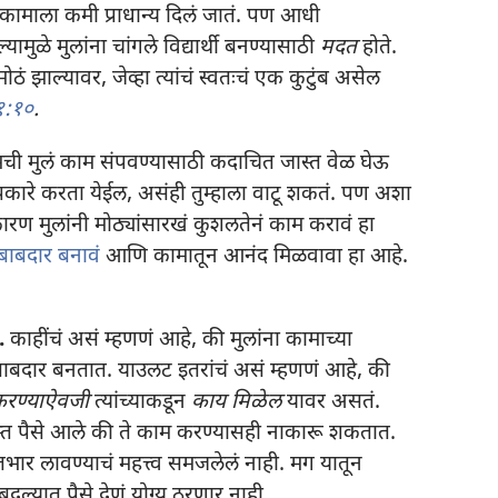
कामाला कमी प्राधान्य दिलं जातं. पण आधी
ामुळे मुलांना चांगले विद्यार्थी बनण्यासाठी
मदत
होते.
ठं झाल्यावर, जेव्हा त्यांचं स्वतःचं एक कुटुंब असेल
१:१०
.
ची मुलं काम संपवण्यासाठी कदाचित जास्त वेळ घेऊ
कारे करता येईल, असंही तुम्हाला वाटू शकतं. पण अशा
ारण मुलांनी मोठ्यांसारखं कुशलतेनं काम करावं हा
जबाबदार बनावं
आणि कामातून आनंद मिळवावा हा आहे.
.
काहींचं असं म्हणणं आहे, की मुलांना कामाच्या
 जबाबदार बनतात. याउलट इतरांचं असं म्हणणं आहे, की
रण्याऐवजी
त्यांच्याकडून
काय मिळेल
यावर असतं.
जास्त पैसे आले की ते काम करण्यासही नाकारू शकतात.
तभार लावण्याचं महत्त्व समजलेलं नाही. मग यातून
्यात पैसे देणं योग्य ठरणार नाही.