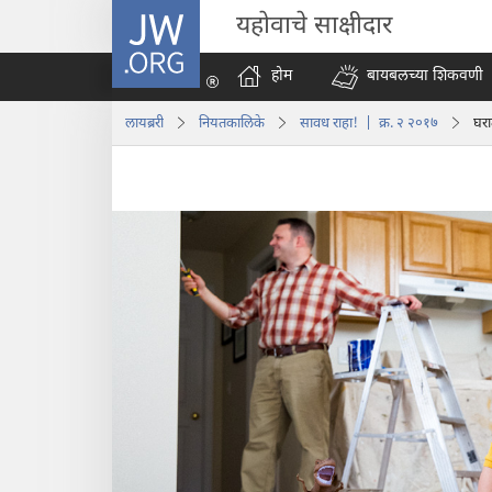
JW.ORG
यहोवाचे साक्षीदार
होम
बायबलच्या शिकवणी
लायब्ररी
नियतकालिके
सावध राहा! | क्र. २ २०१७
घरा