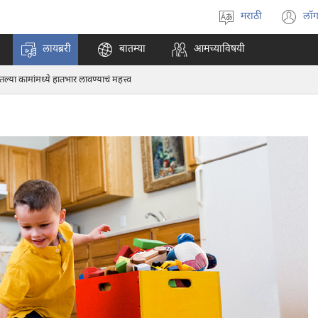
मराठी
लॉग
भाषा
(o
निवडा
n
लायब्ररी
बातम्या
आमच्याविषयी
w
तल्या कामांमध्ये हातभार लावण्याचं महत्त्व