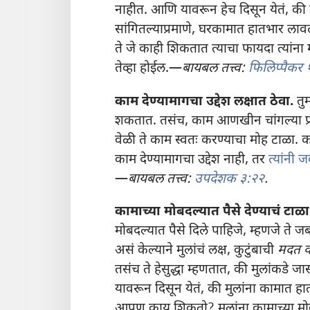
नाहीत. आणि यावरून हेच दिसून येतं, की 
सांगितल्याप्रमाणे, घरकामात हातभार लावल्य
ते जे काही शिकतात त्याचा फायदा त्यांना मो
तेव्हा होईल.—
बायबल तत्त्व:
फिलिप्पैकर 
काम देण्यामागचा उद्देश लक्षात ठेवा.
तुम
शकतात. तसंच, काम आणखीन चांगल्या प्र
वेळी ते काम स्वतः करण्याचा मोह टाळा. क
काम देण्यामागचा उद्देश नाही, तर
त्यांनी 
—
बायबल तत्त्व:
उपदेशक ३:२२
.
कामाच्या मोबदल्यात पैसे देण्याचं टाळा
मोबदल्यात पैसे दिले पाहिजे, म्हणजे ते
असं केल्याने मुलांचं लक्ष, कुटुंबाची
मदत क
तसंच ते हेसुद्धा म्हणतात, की मुलांकडे 
यावरून दिसून येतं, की मुलांना कामात हा
आपण काय शिकतो? मुलांना कामाच्या मोबदल