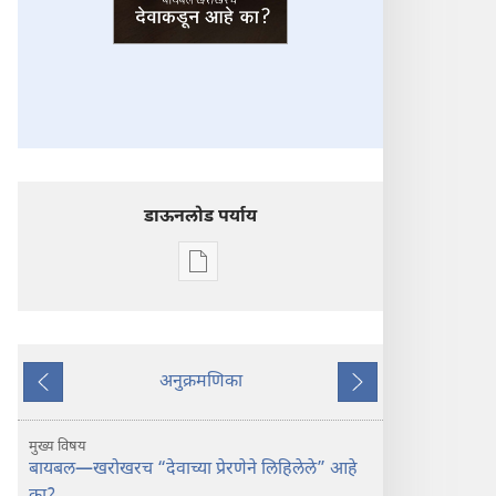
डाऊनलोड पर्याय
डिजिटल
प्रकाशने
डाऊनलोड
करण्याचे
पर्याय
अनुक्रमणिका
आधीचा
पुढचा
सावध
लेख
लेख
राहा!
मुख्य विषय
बायबल
बायबल—खरोखरच “देवाच्या प्रेरणेने लिहिलेले” आहे
खरोखरच