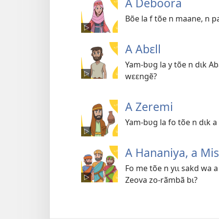
A Deboora
Bõe la f tõe n maane, n
A Abɛll
Yam-bʋg la y tõe n dɩk Ab
wɛɛngẽ?
A Zeremi
Yam-bʋg la fo tõe n dɩk 
A Hananiya, a Misa
Fo me tõe n yɩɩ sakd wa a
Zeova zo-rãmbã bɩ?