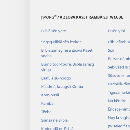
®
JW.ORG
/ A ZEOVA KASET RÃMBÃ SIT WƐƐBE
Biiblã sẽn yete
D sẽn yiisi
Sogsg Biiblã sẽn leokde
Biibl-dãmb s
Biiblã zãmsg ne a Zeova Kaset
Sɛb
soaba
Borsiir-dãmb 
Bũmb toor-toore, Biiblã zãmsg
Seb-vãad la 
yĩnga
Sõss toor-to
Laafɩ la sũ-noogo
Periodik-rã
Kãadmã, la zagsã rãmba
Tigissã na-k
Kom-bɩɩsã
Na-kẽndre
Kambã
Ẽndɛgs-rãm
Tẽebo
Noy la sagls
Siãnsã ne Biiblã
JW Teledifiziy
Kʋdemdã ne Biiblã