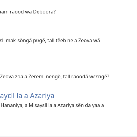
 paam raood wa Deboora?
ɛll mak-sõngã pʋgẽ, tall tẽeb ne a Zeova wã
a Zeova zoa a Zeremi nengẽ, tall raoodã wɛɛngẽ?
yɛll la a Azariya
 Hananiya, a Misayɛll la a Azariya sẽn da yaa a