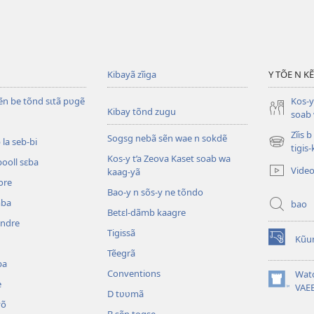
Kibayã zĩiga
Y TÕE N K
ẽn be tõnd sɩtã pʋgẽ
Kos-y
Kibay tõnd zugu
soab 
Zĩis 
Sogsg nebã sẽn wae n sokdẽ
la seb-bi
(ouvre
tigis
Kos-y t’a Zeova Kaset soab wa
une
booll sɛba
Vide
kaag-yã
nouvelle
ore
fenêtre)
Bao-y n sõs-y ne tõndo
mba
bao
Betɛl-dãmb kaagre
ẽndre
Tigissã
Kũu
(ouvre
Tẽegrã
une
ba
nouvelle
Conventions
Wat
e
fenêtre)
(ouvre
VAE
D tʋʋmã
une
õ
nouvelle