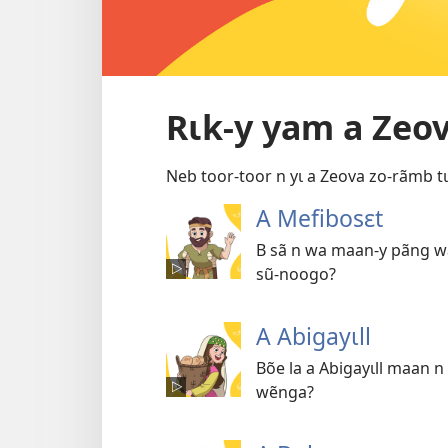
Rɩk-y yam a Zeo
Neb toor-toor n yɩ a Zeova zo-rãmb tɩ 
A Mefibosɛt
B sã n wa maan-y pãng wa 
sũ-noogo?
A Abigayɩll
Bõe la a Abigayɩll maan n
wẽnga?