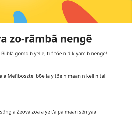
va zo-rãmbã nengẽ
Biiblã gomd b yelle, tɩ f tõe n dɩk yam b nengẽ!
a Mefibosɛte, bõe la y tõe n maan n kell n tall
 sõng a Zeova zoa a ye t’a pa maan sẽn yaa