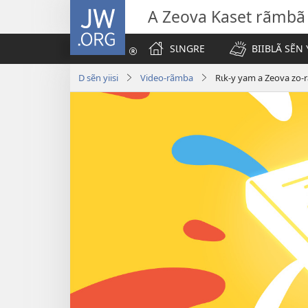
JW.ORG
A Zeova Kaset rãmbã
SƖNGRE
BIIBLÃ SẼN 
D sẽn yiisi
Video-rãmba
Rɩk-y yam a Zeova zo