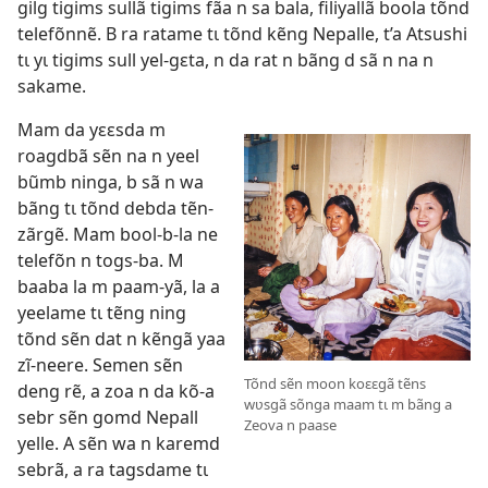
gilg tigims sullã tigims fãa n sa bala, filiyallã boola tõnd
telefõnnẽ. B ra ratame tɩ tõnd kẽng Nepalle, t’a Atsushi
tɩ yɩ tigims sull yel-gɛta, n da rat n bãng d sã n na n
sakame.
Mam da yɛɛsda m
roagdbã sẽn na n yeel
bũmb ninga, b sã n wa
bãng tɩ tõnd debda tẽn-
zãrgẽ. Mam bool-b-la ne
telefõn n togs-ba. M
baaba la m paam-yã, la a
yeelame tɩ tẽng ning
tõnd sẽn dat n kẽngã yaa
zĩ-neere. Semen sẽn
Tõnd sẽn moon koɛɛgã tẽns
deng rẽ, a zoa n da kõ-a
wʋsgã sõnga maam tɩ m bãng a
sebr sẽn gomd Nepall
Zeova n paase
yelle. A sẽn wa n karemd
sebrã, a ra tagsdame tɩ