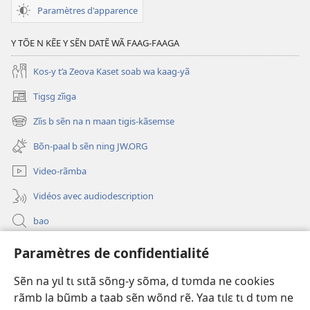
goam
Paramètres d'apparence
võore
Y TÕE N KẼE Y SẼN DATẼ WÃ FAAG-FAAGA
Kos-y t’a Zeova Kaset soab wa kaag-yã
Tigsg zĩiga
(ouvre
une
Zĩis b sẽn na n maan tigis-kãsemse
(ouvre
nouvelle
une
fenêtre)
Bõn-paal b sẽn ning JW.ORG
nouvelle
fenêtre)
Video-rãmba
Vidéos avec audiodescription
bao
Paramètres de confidentialité
Kũuni
(ouvre
une
Sẽn na yɩl tɩ sɩtã sõng-y sõma, d tʋmda ne cookies
nouvelle
Watchtower SƐB VAEESG ZĨIGA™
rãmb la bũmb a taab sẽn wõnd rẽ. Yaa tɩlɛ tɩ d tʋm ne
(ouvre
fenêtre)