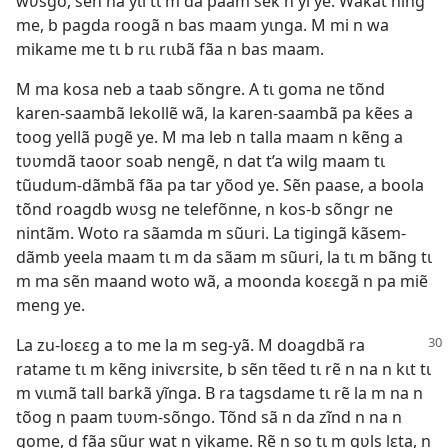
wʋsgo, sẽn na yɩl tɩ m da paam sẽk n yi ye. Wakat ning
me, b pagda roogã n bas maam yɩnga. M mi n wa
mikame me tɩ b rɩɩ rɩɩbã fãa n bas maam.
M ma kosa neb a taab sõngre. A tɩ goma ne tõnd
karen-saambã lekollẽ wã, la karen-saambã pa kẽes a
toog yellã pʋgẽ ye. M ma leb n talla maam n kẽng a
tʋʋmdã taoor soab nengẽ, n dat t’a wilg maam tɩ
tũudum-dãmbã fãa pa tar yõod ye. Sẽn paase, a boola
tõnd roagdb wʋsg ne telefõnne, n kos-b sõngr ne
nintãm. Woto ra sãamda m sũuri. La tigingã kãsem-
dãmb yeela maam tɩ m da sãam m sũuri, la tɩ m bãng tɩ
m ma sẽn maand woto wã, a moonda koɛɛgã n pa miẽ
meng ye.
La zu-loɛɛg a to me la m seg-yã. M doagdbã ra
ratame tɩ m kẽng inivɛrsite, b sẽn tẽed tɩ rẽ n na n kɩt tɩ
m vɩɩmã tall barkã yĩnga. B ra tagsdame tɩ rẽ la m na n
tõog n paam tʋʋm-sõngo. Tõnd sã n da zĩnd n na n
gome, d fãa sũur wat n yikame. Rẽ n so tɩ m gʋls lɛta, n