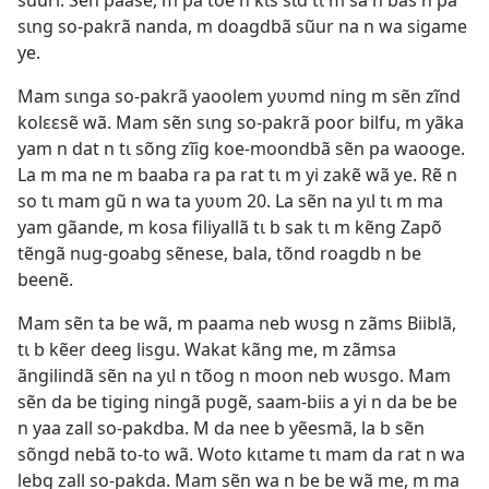
sɩng so-pakrã nanda, m doagdbã sũur na n wa sigame
ye.
Mam sɩnga so-pakrã yaoolem yʋʋmd ning m sẽn zĩnd
kolɛɛsẽ wã. Mam sẽn sɩng so-pakrã poor bilfu, m yãka
yam n dat n tɩ sõng zĩig koe-moondbã sẽn pa waooge.
La m ma ne m baaba ra pa rat tɩ m yi zakẽ wã ye. Rẽ n
so tɩ mam gũ n wa ta yʋʋm 20. La sẽn na yɩl tɩ m ma
yam gãande, m kosa filiyallã tɩ b sak tɩ m kẽng Zapõ
tẽngã nug-goabg sẽnese, bala, tõnd roagdb n be
beenẽ.
Mam sẽn ta be wã, m paama neb wʋsg n zãms Biiblã,
tɩ b kẽer deeg lisgu. Wakat kãng me, m zãmsa
ãngilindã sẽn na yɩl n tõog n moon neb wʋsgo. Mam
sẽn da be tiging ningã pʋgẽ, saam-biis a yi n da be be
n yaa zall so-pakdba. M da nee b yẽesmã, la b sẽn
sõngd nebã to-to wã. Woto kɩtame tɩ mam da rat n wa
lebg zall so-pakda. Mam sẽn wa n be be wã me, m ma