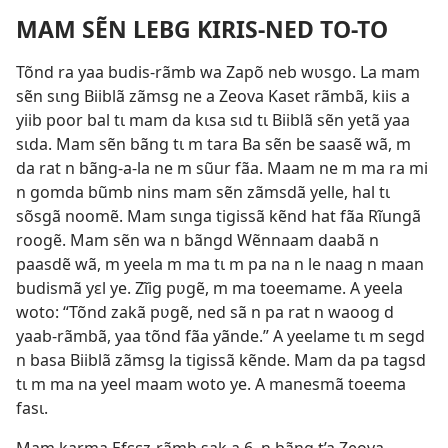
MAM SẼN LEBG KIRIS-NED TO-TO
Tõnd ra yaa budis-rãmb wa Zapõ neb wʋsgo. La mam
sẽn sɩng Biiblã zãmsg ne a Zeova Kaset rãmbã, kiis a
yiib poor bal tɩ mam da kɩsa sɩd tɩ Biiblã sẽn yetã yaa
sɩda. Mam sẽn bãng tɩ m tara Ba sẽn be saasẽ wã, m
da rat n bãng-a-la ne m sũur fãa. Maam ne m ma ra mi
n gomda bũmb nins mam sẽn zãmsdã yelle, hal tɩ
sõsgã noomẽ. Mam sɩnga tigissã kẽnd hat fãa Rĩungã
roogẽ. Mam sẽn wa n bãngd Wẽnnaam daabã n
paasdẽ wã, m yeela m ma tɩ m pa na n le naag n maan
budismã yɛl ye. Zĩig pʋgẽ, m ma toeemame. A yeela
woto: “Tõnd zakã pʋgẽ, ned sã n pa rat n waoog d
yaab-rãmbã, yaa tõnd fãa yãnde.” A yeelame tɩ m segd
n basa Biiblã zãmsg la tigissã kẽnde. Mam da pa tagsd
tɩ m ma na yeel maam woto ye. A manesmã toeema
fasɩ.