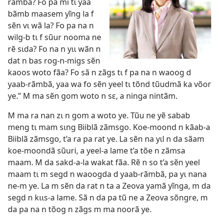
rãmbã? Fo pa mi tɩ yaa
bãmb maasem yĩng la f
sẽn vɩ wã la? Fo pa na n
wilg-b tɩ f sũur nooma ne
rẽ sɩda? Fo na n yɩɩ wãn n
dat n bas rog-n-migs sẽn
kaoos woto fãa? Fo sã n zãgs tɩ f pa na n waoog d
yaab-rãmbã, yaa wa fo sẽn yeel tɩ tõnd tũudmã ka võor
ye.” M ma sẽn gom woto n sɛ, a ninga nintãm.
M ma ra nan zɩ n gom a woto ye. Tũu ne yẽ sabab
meng tɩ mam sɩng Biiblã zãmsgo. Koe-moond n kãab-a
Biiblã zãmsgo, t’a ra pa rat ye. La sẽn na yɩl n da sãam
koe-moondã sũuri, a yeel-a lame t’a tõe n zãmsa
maam. M da sakd-a-la wakat fãa. Rẽ n so t’a sẽn yeel
maam tɩ m segd n waoogda d yaab-rãmbã, pa yɩ nana
ne-m ye. La m sẽn da rat n ta a Zeova yamã yĩnga, m da
segd n kɩɩs-a lame. Sã n da pa tũ ne a Zeova sõngre, m
da pa na n tõog n zãgs m ma noorã ye.