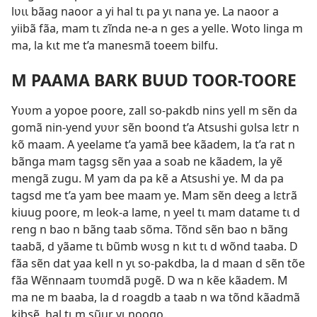
lʋɩɩ bãag naoor a yi hal tɩ pa yɩ nana ye. La naoor a
yiibã fãa, mam tɩ zĩnda ne-a n ges a yelle. Woto linga m
ma, la kɩt me t’a manesmã toeem bilfu.
M PAAMA BARK BUUD TOOR-TOORE
Yʋʋm a yopoe poore, zall so-pakdb nins yell m sẽn da
gomã nin-yend yʋʋr sẽn boond t’a Atsushi gʋlsa lɛtr n
kõ maam. A yeelame t’a yamã bee kãadem, la t’a rat n
bãnga mam tagsg sẽn yaa a soab ne kãadem, la yẽ
mengã zugu. M yam da pa kẽ a Atsushi ye. M da pa
tagsd me t’a yam bee maam ye. Mam sẽn deeg a lɛtrã
kiuug poore, m leok-a lame, n yeel tɩ mam datame tɩ d
reng n bao n bãng taab sõma. Tõnd sẽn bao n bãng
taabã, d yãame tɩ bũmb wʋsg n kɩt tɩ d wõnd taaba. D
fãa sẽn dat yaa kell n yɩ so-pakdba, la d maan d sẽn tõe
fãa Wẽnnaam tʋʋmdã pʋgẽ. D wa n kẽe kãadem. M
ma ne m baaba, la d roagdb a taab n wa tõnd kãadmã
kibsẽ, hal tɩ m sũur yɩ noogo.