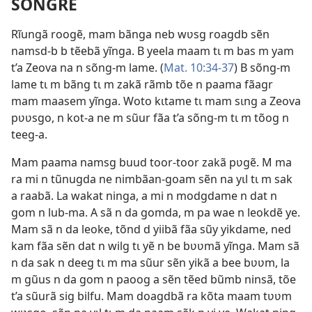
SÕNGRE
Rĩungã roogẽ, mam bãnga neb wʋsg roagdb sẽn
namsd-b b tẽebã yĩnga. B yeela maam tɩ m bas m yam
t’a Zeova na n sõng-m lame. (
Mat. 10:34-37
) B sõng-m
lame tɩ m bãng tɩ m zakã rãmb tõe n paama fãagr
mam maasem yĩnga. Woto kɩtame tɩ mam sɩng a Zeova
pʋʋsgo, n kot-a ne m sũur fãa t’a sõng-m tɩ m tõog n
teeg-a.
Mam paama namsg buud toor-toor zakã pʋgẽ. M ma
ra mi n tũnugda ne nimbãan-goam sẽn na yɩl tɩ m sak
a raabã. La wakat ninga, a mi n modgdame n dat n
gom n lub-ma. A sã n da gomda, m pa wae n leokdẽ ye.
Mam sã n da leoke, tõnd d yiibã fãa sũy yikdame, ned
kam fãa sẽn dat n wilg tɩ yẽ n be bʋʋmã yĩnga. Mam sã
n da sak n deeg tɩ m ma sũur sẽn yikã a bee bʋʋm, la
m gũus n da gom n paoog a sẽn tẽed bũmb ninsã, tõe
t’a sũurã sig bilfu. Mam doagdbã ra kõta maam tʋʋm