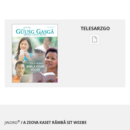
TELESARZGO
Options
de
téléchargement
des
publications
numériques
GŨUSG
GASGÃ
Y
tõe
n
wʋma
®
JW.ORG
/ A ZEOVA KASET RÃMBÃ SIT WƐƐBE
Biiblã