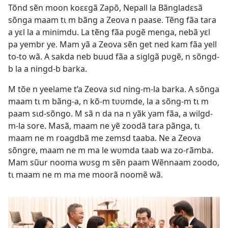
Tõnd sẽn moon koɛɛgã Zapõ, Nepall la Bãngladɛsã
sõnga maam tɩ m bãng a Zeova n paase. Tẽng fãa tara
a yɛl la a minimdu. La tẽng fãa pʋgẽ menga, nebã yɛl
pa yembr ye. Mam yã a Zeova sẽn get ned kam fãa yell
to-to wã. A sakda neb buud fãa a siglgã pʋgẽ, n sõngd-
b la a ningd-b barka.
M tõe n yeelame t’a Zeova sɩd ning-m-la barka. A sõnga
maam tɩ m bãng-a, n kõ-m tʋʋmde, la a sõng-m tɩ m
paam sɩd-sõngo. M sã n da na n yãk yam fãa, a wilgd-
m-la sore. Masã, maam ne yẽ zoodã tara pãnga, tɩ
maam ne m roagdbã me zemsd taaba. Ne a Zeova
sõngre, maam ne m ma le wʋmda taab wa zo-rãmba.
Mam sũur nooma wʋsg m sẽn paam Wẽnnaam zoodo,
tɩ maam ne m ma me moorã noomẽ wã.