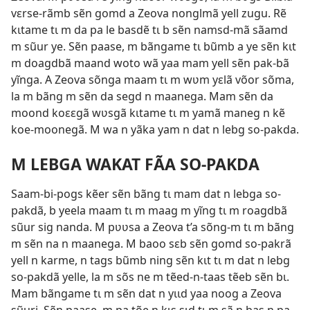
vɛrse-rãmb sẽn gomd a Zeova nonglmã yell zugu. Rẽ
kɩtame tɩ m da pa le basdẽ tɩ b sẽn namsd-mã sãamd
m sũur ye. Sẽn paase, m bãngame tɩ bũmb a ye sẽn kɩt
m doagdbã maand woto wã yaa mam yell sẽn pak-bã
yĩnga. A Zeova sõnga maam tɩ m wʋm yɛlã võor sõma,
la m bãng m sẽn da segd n maanega. Mam sẽn da
moond koɛɛgã wʋsgã kɩtame tɩ m yamã maneg n kẽ
koe-moonegã. M wa n yãka yam n dat n lebg so-pakda.
M LEBGA WAKAT FÃA SO-PAKDA
Saam-bi-pogs kẽer sẽn bãng tɩ mam dat n lebga so-
pakdã, b yeela maam tɩ m maag m yĩng tɩ m roagdbã
sũur sig nanda. M pʋʋsa a Zeova t’a sõng-m tɩ m bãng
m sẽn na n maanega. M baoo sɛb sẽn gomd so-pakrã
yell n karme, n tags bũmb ning sẽn kɩt tɩ m dat n lebg
so-pakdã yelle, la m sõs ne m tẽed-n-taas tẽeb sẽn bɩ.
Mam bãngame tɩ m sẽn dat n yɩɩd yaa noog a Zeova
sũuri. Sẽn paase, m pa tõe n kɩs sɩd tɩ m sã n bas n pa