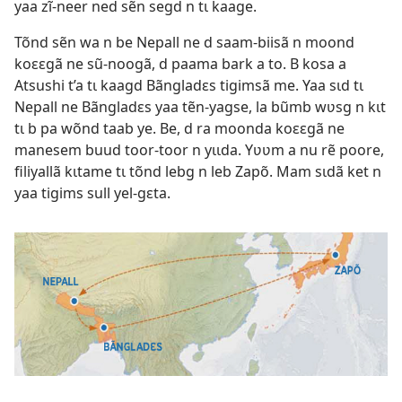
yaa zĩ-neer ned sẽn segd n tɩ kaage.
Tõnd sẽn wa n be Nepall ne d saam-biisã n moond
koɛɛgã ne sũ-noogã, d paama bark a to. B kosa a
Atsushi t’a tɩ kaagd Bãngladɛs tigimsã me. Yaa sɩd tɩ
Nepall ne Bãngladɛs yaa tẽn-yagse, la bũmb wʋsg n kɩt
tɩ b pa wõnd taab ye. Be, d ra moonda koɛɛgã ne
manesem buud toor-toor n yɩɩda. Yʋʋm a nu rẽ poore,
filiyallã kɩtame tɩ tõnd lebg n leb Zapõ. Mam sɩdã ket n
yaa tigims sull yel-gɛta.