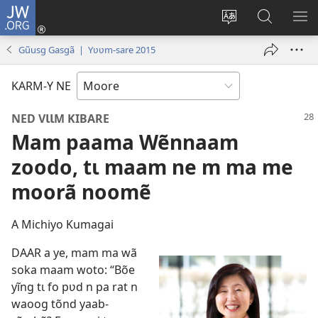
JW.ORG
Pak-
y-
Toeem-
Bao-
Y
yã
y
y
SẼ
Gũusg Gasgã | Yʋʋm-sare 2015
(ouvre
buud-
bũmb
TÕ
une
gomdã
JW.ORG
N
KARM-Y NE
nouvelle
YÃ
fenêtre)
NED VƖƖM KIBARE
Mam paama Wẽnnaam
zoodo, tɩ maam ne m ma me
moorã noomẽ
A Michiyo Kumagai
DAAR a ye, mam ma wã
soka maam woto: “Bõe
yĩng tɩ fo pʋd n pa rat n
waoog tõnd yaab-