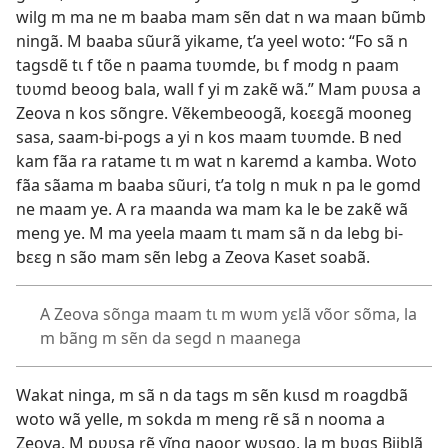
wilg m ma ne m baaba mam sẽn dat n wa maan bũmb
ningã. M baaba sũurã yikame, t’a yeel woto: “Fo sã n
tagsdẽ tɩ f tõe n paama tʋʋmde, bɩ f modg n paam
tʋʋmd beoog bala, wall f yi m zakẽ wã.” Mam pʋʋsa a
Zeova n kos sõngre. Vẽkembeoogã, koɛɛgã mooneg
sasa, saam-bi-pogs a yi n kos maam tʋʋmde. B ned
kam fãa ra ratame tɩ m wat n karemd a kamba. Woto
fãa sãama m baaba sũuri, t’a tolg n muk n pa le gomd
ne maam ye. A ra maanda wa mam ka le be zakẽ wã
meng ye. M ma yeela maam tɩ mam sã n da lebg bi-
bɛɛg n são mam sẽn lebg a Zeova Kaset soabã.
A Zeova sõnga maam tɩ m wʋm yɛlã võor sõma, la
m bãng m sẽn da segd n maanega
Wakat ninga, m sã n da tags m sẽn kɩɩsd m roagdbã
woto wã yelle, m sokda m meng rẽ sã n nooma a
Zeova. M pʋʋsa rẽ yĩng naoor wʋsgo, la m bʋgs Biiblã