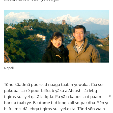
Nepall
Tõnd kãadmã poore, d naaga taab n yɩ wakat fãa so-
pakdba. La rẽ poor bilfu, b yãka a Atsushi t’a lebg
tigims sull yel-gɛtã lɛdgda. Pa yã n kaoos
la d paam
bark a taab ye. B kɩtame tɩ d lebg zall so-pakdba. Sẽn yɩ
bilfu, m sɩdã lebga tigims sull yel-gɛta. Tõnd sẽn wa n