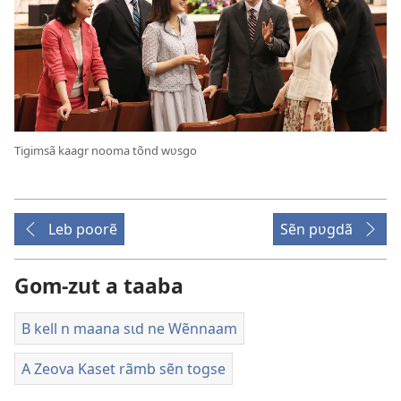
Tigimsã kaagr nooma tõnd wʋsgo
Leb poorẽ
Sẽn pʋgdã
Gom-zut a taaba
B kell n maana sɩd ne Wẽnnaam
A Zeova Kaset rãmb sẽn togse