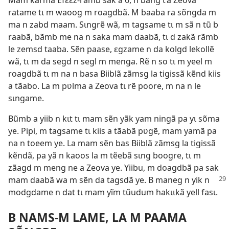
Mam karma Efɛɛz-rãmb sak a 6, n bãng t’a Zeova
ratame tɩ m waoog m roagdbã. M baaba ra sõngda m
ma n zabd maam. Sɩngrẽ wã, m tagsame tɩ m sã n tũ b
raabã, bãmb me na n saka mam daabã, tɩ d zakã rãmb
le zemsd taaba. Sẽn paase, ɛgzame n da kolgd lekollẽ
wã, tɩ m da segd n segl m menga. Rẽ n so tɩ m yeel m
roagdbã tɩ m na n basa Biiblã zãmsg la tigissã kẽnd kiis
a tãabo. La m pʋlma a Zeova tɩ rẽ poore, m na n le
sɩngame.
Bũmb a yiib n kɩt tɩ mam sẽn yãk yam ningã pa yɩ sõma
ye. Pipi, m tagsame tɩ kiis a tãabã pʋgẽ, mam yamã pa
na n toeem ye. La mam sẽn bas Biiblã zãmsg la tigissã
kẽndã, pa yã n kaoos la m tẽebã sɩng boogre, tɩ m
zãagd m meng ne a Zeova ye. Yiibu, m doagdbã pa sak
mam daabã
wa m sẽn da tagsdã ye. B maneg n yik n
modgdame n dat tɩ mam yĩm tũudum hakɩɩkã yell fasɩ.
B NAMS-M LAME, LA M PAAMA